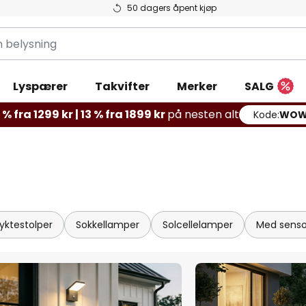
50 dagers åpent kjøp
g
Lyspærer
Takvifter
Merker
SALG
% fra 1299 kr | 13 % fra 1899 kr
på nesten alt
Kode:
WOW
yktestolper
Sokkellamper
Solcellelamper
Med senso