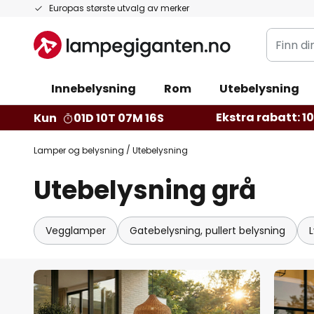
Hopp
Europas største utvalg av merker
til
Finn
innhold
din
belysnin
Innebelysning
Rom
Utebelysning
Ekstra rabatt: 10 
Kun
01D 10T 07M 14S
Lamper og belysning
Utebelysning
Utebelysning grå
Vegglamper
Gatebelysning, pullert belysning
L