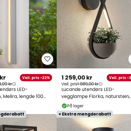
 kr
1 259,00 kr
Veil. pris -22%
Veil. pris 
9,00 kr
Veil. pris
1 989,00 kr
endørs LED-
Lucande utendørs LED-
 Melira, lengde 100
vegglampe Florka, naturstein,
å
hengende kurv
På lager
ngderabatt
+ Ekstra mengderabatt