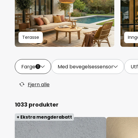
Terasse
Inng
Farge
Med bevegelsessensor
Ut
1
Fjern alle
1033 produkter
+ Ekstra mengderabatt