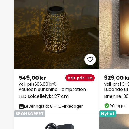
549,00 kr
929,00 k
Veil. pris -9%
Veil. pris
606,00 kr
Veil. pris
1 34
Pauleen Sunshine Temptation
Lucande u
LED solcellelykt 27 cm
Brienne, 30
På lager
Leveringstid: 8 - 12 virkedager
SPONSORERT
Nyhet