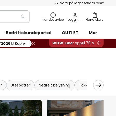
Varer på lager sendes raskt
Søk
Kundeservice
Logg inn
Handlekurv
Bedriftskundeportal
OUTLET
Mer
WOW-uke:
opptil 70 %
2026
Kopier
r
Utespotter
Nedfelt belysning
Taklamper
LED