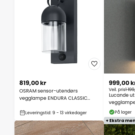
819,00 kr
999,00 k
Veil. pris
1 199
OSRAM sensor-utendørs
Lucande ut
vegglampe ENDURA CLASSIC
vegglampe 
COWBELL grå IP65
40 cm, CC
På lager
Leveringstid: 9 - 13 virkedager
+ Ekstra me