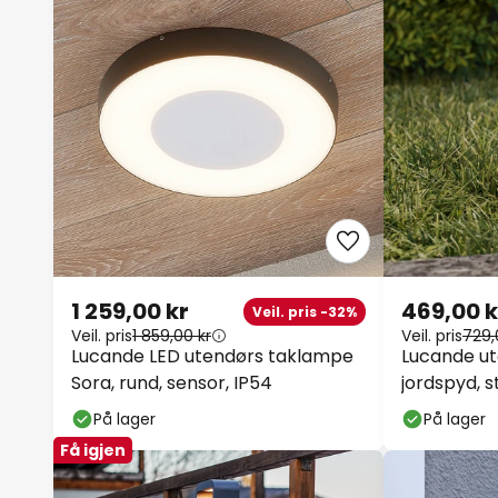
1 259,00 kr
469,00 k
Veil. pris -32%
Veil. pris
1 859,00 kr
Veil. pris
729,
Lucande LED utendørs taklampe
Lucande ut
Sora, rund, sensor, IP54
jordspyd, s
På lager
På lager
Få igjen