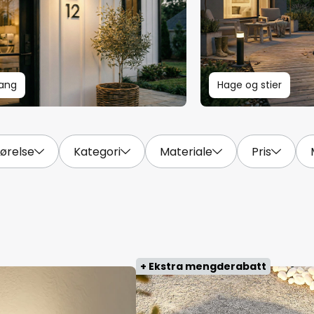
ang
Hage og stier
førelse
Kategori
Materiale
Pris
+ Ekstra mengderabatt