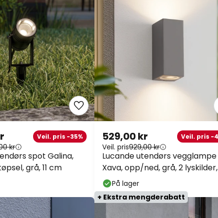
r
529,00 kr
Veil. pris -35%
Veil. pris -
00 kr
Veil. pris
929,00 kr
endørs spot Galina,
Lucande utendørs vegglampe
tøpsel, grå, 11 cm
Xava, opp/ned, grå, 2 lyskilder,
GU10
På lager
+ Ekstra mengderabatt