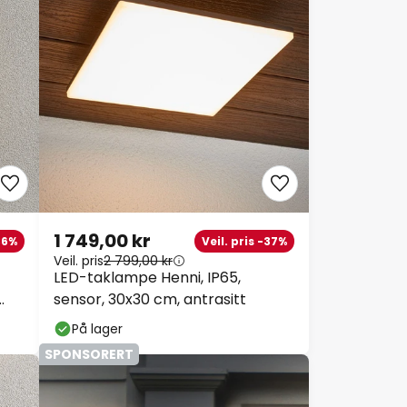
1 749,00 kr
-36%
Veil. pris -37%
Veil. pris
2 799,00 kr
LED-taklampe Henni, IP65,
sensor, 30x30 cm, antrasitt
På lager
SPONSORERT