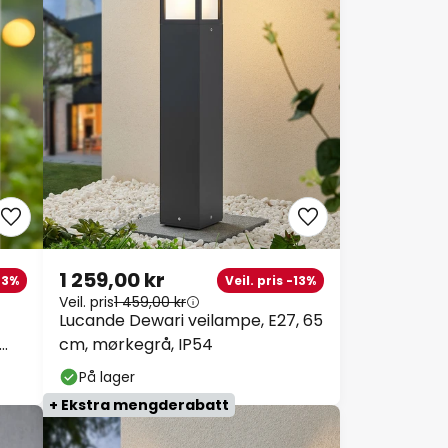
1 259,00 kr
43%
Veil. pris -13%
Veil. pris
1 459,00 kr
Lucande Dewari veilampe, E27, 65
cm, mørkegrå, IP54
På lager
+ Ekstra mengderabatt