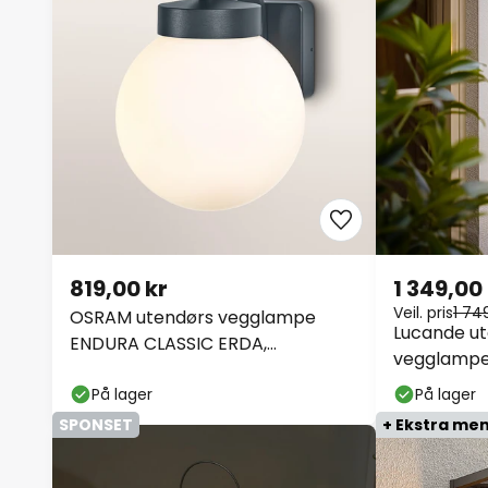
819,00 kr
1 349,00
Veil. pris
1 74
OSRAM utendørs vegglampe
Lucande ut
ENDURA CLASSIC ERDA,
vegglampe,
mørkegrå, IP54
cm, lysegr
På lager
På lager
SPONSET
+ Ekstra me