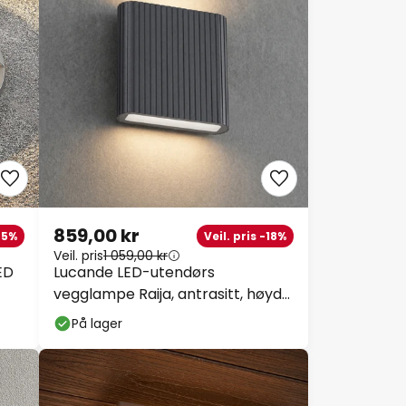
859,00 kr
-35%
Veil. pris -18%
Veil. pris
1 059,00 kr
ED
Lucande LED-utendørs
vegglampe Raija, antrasitt, høyde
19 cm, CCT
På lager