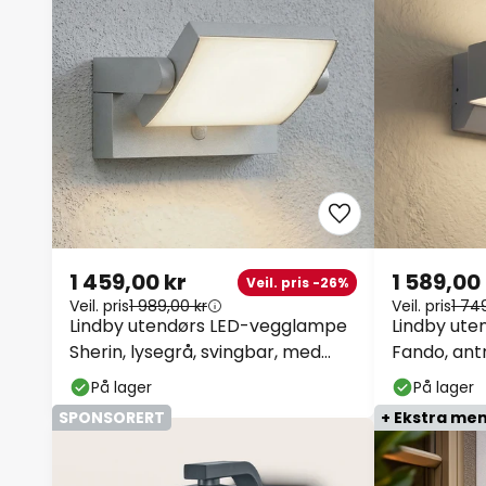
1 459,00 kr
1 589,00
Veil. pris -26%
Veil. pris
1 989,00 kr
Veil. pris
1 74
Lindby utendørs LED-vegglampe
Lindby ut
Sherin, lysegrå, svingbar, med
Fando, antr
sensor
På lager
På lager
SPONSORERT
+ Ekstra me