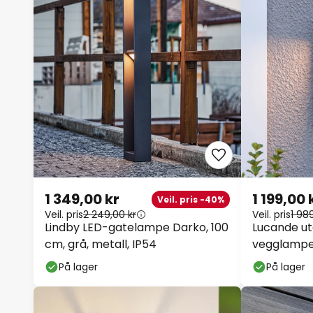
1 349,00 kr
1 199,00 
Veil. pris -40%
Veil. pris
2 249,00 kr
Veil. pris
1 98
Lindby LED-gatelampe Darko, 100
Lucande ut
cm, grå, metall, IP54
vegglampe 
mørkegrå
På lager
På lager