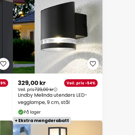
329,00 kr
 -9%
Veil. pris -54%
Veil. pris
729,00 kr
Lindby Melinda utendørs LED-
vegglampe, 9 cm, stål
På lager
+ Ekstra mengderabatt