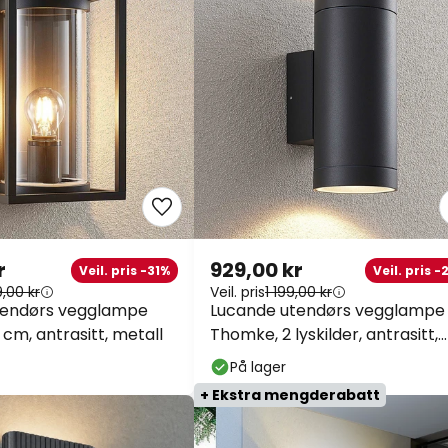
r
929,00 kr
Veil. pris -31%
Veil. pris 
9,00 kr
Veil. pris
1 199,00 kr
tendørs vegglampe
Lucande utendørs vegglampe
 cm, antrasitt, metall
Thomke, 2 lyskilder, antrasitt,
aluminium
På lager
+ Ekstra mengderabatt