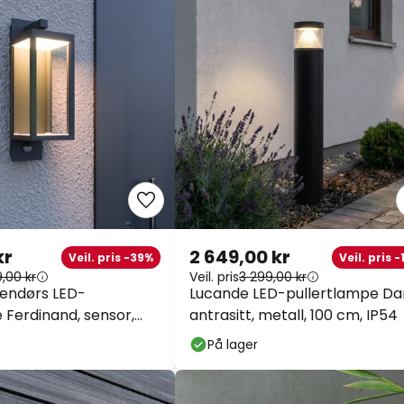
kr
2 649,00 kr
Veil. pris -39%
Veil. pris 
9,00 kr
Veil. pris
3 299,00 kr
endørs LED-
Lucande LED-pullertlampe Dar
Ferdinand, sensor,
antrasitt, metall, 100 cm, IP54
På lager