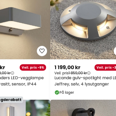
 kr
1 199,00 kr
Veil. pris -9%
Veil. pris 
9,00 kr
Veil. pris
1 859,00 kr
endørs LED-vegglampe
Lucande gulv-spotlight med L
asitt, sensor, IP44
Jeffrey, sølv, 4 lysutganger
På lager
ngderabatt