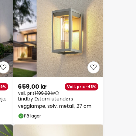
659,00 kr
-19%
Veil. pris -45%
Veil. pris
1 199,00 kr
ja,
Lindby Estami utendørs
vegglampe, sølv, metall, 27 cm
På lager