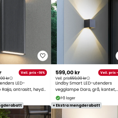
r
599,00 kr
Veil. pris -16%
Veil. pris
,00 kr
Veil. pris
659,00 kr
endørs LED-
Lindby Smart LED-utendørs
Raija, antrasitt, høyde
vegglampe Dara, grå, kantet,
T
CCT RGB, Tuya
På lager
ngderabatt
+ Ekstra mengderabatt