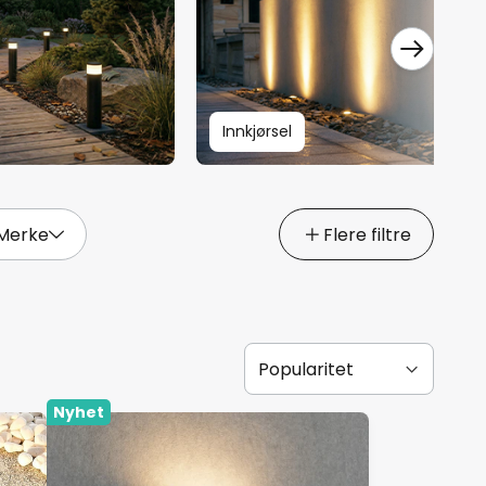
Innkjørsel
Merke
Flere filtre
Nyhet