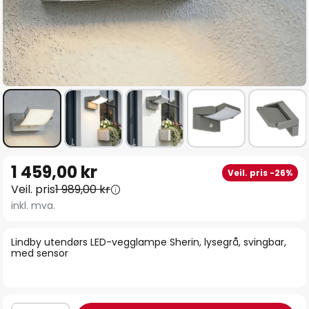
Gå
1 459,00 kr
Veil. pris -26%
til
Veil. pris
1 989,00 kr
begynnelsen
inkl. mva.
av
bildegalleri
Lindby utendørs LED-vegglampe Sherin, lysegrå, svingbar,
med sensor