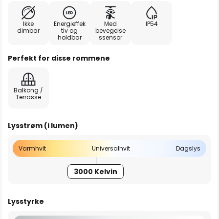
Ikke
Energieffek
Med
IP54
dimbar
tiv og
bevegelse
holdbar
ssensor
Perfekt for disse rommene
Balkong /
Terrasse
Lysstrøm (i lumen)
Varmhvit
Universalhvit
Dagslys
3000 Kelvin
Lysstyrke