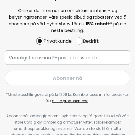
Ønsker du informasjon om aktuelle interiør- og
belysningstrender, våre spesialtilbud og rabatter? Ved å
abonnere på vårt nyhetsbrev får du
15% rabatt*
på din
neste bestilling.
Privatkunde
Bedrift
Abonner nå
*Minste bestillingsverdi på kr 1299 kr. Kan ikke løses inn for produkter
fra
disse produsentene
.
Abonner på Lampegigantens nyhetsbrev og få gode tilbud på vårt
store utvalg av lamper og armaturer, vifter, solcellelamper,
smarthusprodukter og mye mer! Vær den første til å motta
informasjon om eksklusive rabattkoder, produktprisreduksjoner,