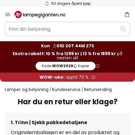
50 dagers åpent kjøp
Hopp
til
Finn
innhold
Søk
din
belysning
Kun
01D 20T 44M 26S
Ekstra rabatt: 10 % fra 1299 kr | 13 % fra 1899 kr
på
nesten alt
Kode:
WOW2026
Kopier
WOW-uke:
opptil 70 %
Lamper og belysning
Kundeservice
Retursending
Har du en retur eller klage?
1. Trinn | Sjekk pakkedetaljene
Originalemballasjen er en del av produktet og