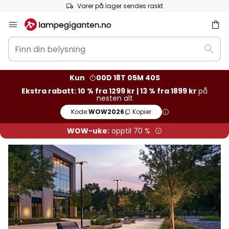
Varer på lager sendes raskt
Hopp
til
Finn
innhold
Søk
din
belysning
Kun
00D 18T 05M 39S
Ekstra rabatt: 10 % fra 1299 kr | 13 % fra 1899 kr
på
nesten alt
Kode:
WOW2026
Kopier
WOW-uke:
opptil 70 %