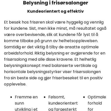
Belysning i frisørsalonger
Kundeorientert og effektiv
Et besøk hos frisøren skal være hyggelig og vennlig
for kundene. Sist, men ikke minst, må resultatet også
være overbevisende, slik at kundene får lyst til å
komme tilbake på grunn av helhetsopplevelsen.
Samtidig er det viktig å tilby de ansatte optimale
arbeidsforhold. Riktig belysning er avgjørende for en
frisørsalong med alle disse kravene. Et helhetlig
belysningskonsept med balanserte vertikale og
horisontale belysningsstyrker viser frisørsalongen
fra sin beste side og gjør frisørbesøket til en positiv
opplevelse.
Fremme en
Følsomt,
Optimale
sunn
kundeorientert
forhold
utvikling i et
og fargesterkt
for