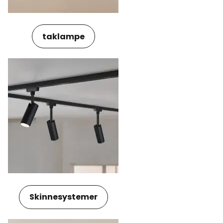
taklampe
Skinnesystemer