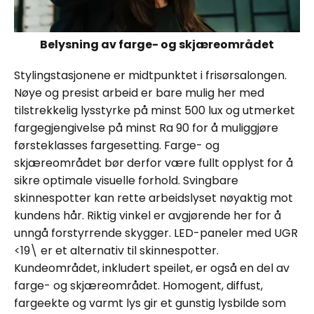
Belysning av farge- og skjæreområdet
Stylingstasjonene er midtpunktet i frisørsalongen.
Nøye og presist arbeid er bare mulig her med
tilstrekkelig lysstyrke på minst 500 lux og utmerket
fargegjengivelse på minst Ra 90 for å muliggjøre
førsteklasses fargesetting. Farge- og
skjæreområdet bør derfor være fullt opplyst for å
sikre optimale visuelle forhold. Svingbare
skinnespotter kan rette arbeidslyset nøyaktig mot
kundens hår. Riktig vinkel er avgjørende her for å
unngå forstyrrende skygger. LED-paneler med UGR
<19\ er et alternativ til skinnespotter.
Kundeområdet, inkludert speilet, er også en del av
farge- og skjæreområdet. Homogent, diffust,
fargeekte og varmt lys gir et gunstig lysbilde som