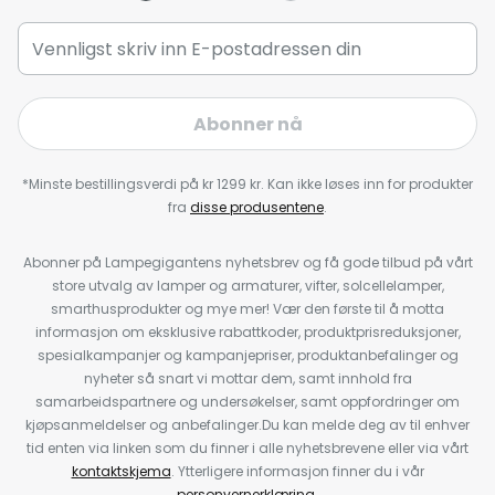
Abonner nå
*Minste bestillingsverdi på kr 1299 kr. Kan ikke løses inn for produkter
fra
disse produsentene
.
Abonner på Lampegigantens nyhetsbrev og få gode tilbud på vårt
store utvalg av lamper og armaturer, vifter, solcellelamper,
smarthusprodukter og mye mer! Vær den første til å motta
informasjon om eksklusive rabattkoder, produktprisreduksjoner,
spesialkampanjer og kampanjepriser, produktanbefalinger og
nyheter så snart vi mottar dem, samt innhold fra
samarbeidspartnere og undersøkelser, samt oppfordringer om
kjøpsanmeldelser og anbefalinger.Du kan melde deg av til enhver
tid enten via linken som du finner i alle nyhetsbrevene eller via vårt
kontaktskjema
. Ytterligere informasjon finner du i vår
personvernerklæring
.