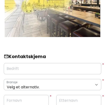
Kontaktskjema
Bedrift
Bransje
Fornavn
Etternavn