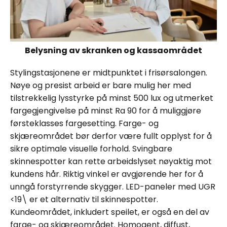
Belysning av skranken og kassaområdet
Stylingstasjonene er midtpunktet i frisørsalongen.
Nøye og presist arbeid er bare mulig her med
tilstrekkelig lysstyrke på minst 500 lux og utmerket
fargegjengivelse på minst Ra 90 for å muliggjøre
førsteklasses fargesetting. Farge- og
skjæreområdet bør derfor være fullt opplyst for å
sikre optimale visuelle forhold. Svingbare
skinnespotter kan rette arbeidslyset nøyaktig mot
kundens hår. Riktig vinkel er avgjørende her for å
unngå forstyrrende skygger. LED-paneler med UGR
<19\ er et alternativ til skinnespotter.
Kundeområdet, inkludert speilet, er også en del av
farge- og skjæreområdet. Homogent, diffust,