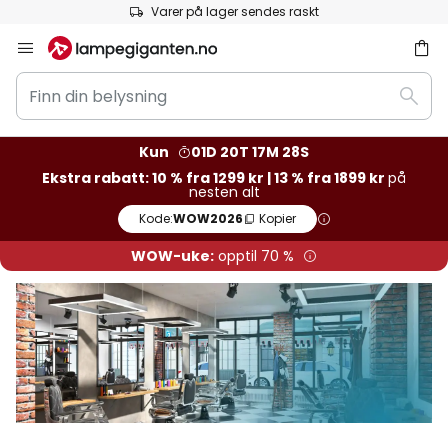
Varer på lager sendes raskt
Hopp
til
Finn
innhold
Søk
din
belysning
Kun
01D 20T 17M 27S
Ekstra rabatt: 10 % fra 1299 kr | 13 % fra 1899 kr
på
nesten alt
Kode:
WOW2026
Kopier
WOW-uke:
opptil 70 %