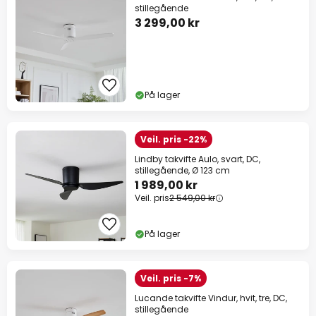
stillegående
3 299,00 kr
På lager
Veil. pris -22%
Lindby takvifte Aulo, svart, DC,
stillegående, Ø 123 cm
1 989,00 kr
Veil. pris
2 549,00 kr
På lager
Veil. pris -7%
Lucande takvifte Vindur, hvit, tre, DC,
stillegående