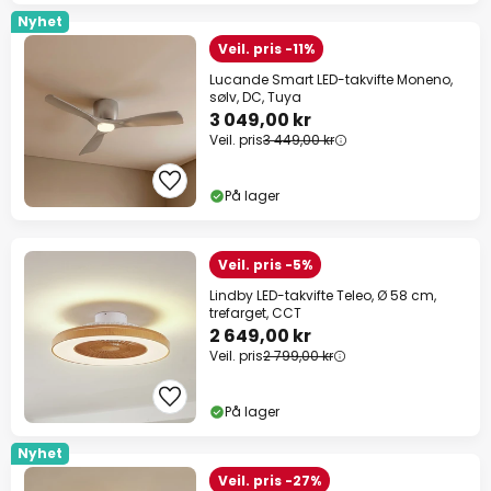
Nyhet
Veil. pris -11%
Lucande Smart LED-takvifte Moneno,
sølv, DC, Tuya
3 049,00 kr
Veil. pris
3 449,00 kr
På lager
Veil. pris -5%
Lindby LED-takvifte Teleo, Ø 58 cm,
trefarget, CCT
2 649,00 kr
Veil. pris
2 799,00 kr
På lager
Nyhet
Veil. pris -27%