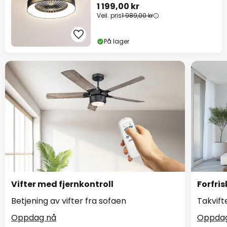
1 199,00 kr
Veil. pris
1 989,00 kr
På lager
Vifter med fjernkontroll
Forfri
Betjening av vifter fra sofaen
Takvift
Oppdag nå
Oppdag