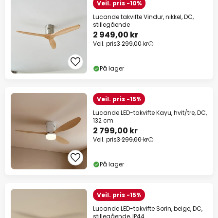
Veil. pris -10%
Lucande takvifte Vindur, nikkel, DC,
stillegående
2 949,00 kr
Veil. pris
3 299,00 kr
På lager
Veil. pris -15%
Lucande LED-takvifte Kayu, hvit/tre, DC,
132 cm
2 799,00 kr
Veil. pris
3 299,00 kr
På lager
Veil. pris -15%
Lucande LED-takvifte Sorin, beige, DC,
stillegående, IP44