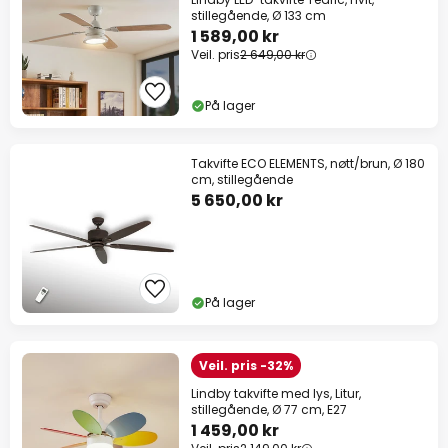
stillegående, Ø 133 cm
1 589,00 kr
Veil. pris
2 649,00 kr
På lager
Takvifte ECO ELEMENTS, nøtt/brun, Ø 180
cm, stillegående
5 650,00 kr
På lager
Veil. pris -32%
Lindby takvifte med lys, Litur,
stillegående, Ø 77 cm, E27
1 459,00 kr