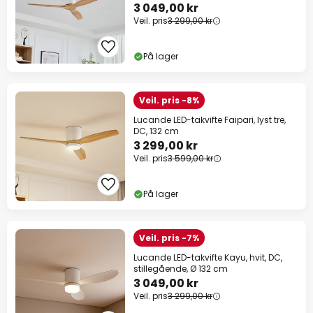
3 049,00 kr
Veil. pris
3 299,00 kr
På lager
Veil. pris -8%
Lucande LED-takvifte Faipari, lyst tre,
DC, 132 cm
3 299,00 kr
Veil. pris
3 599,00 kr
På lager
Veil. pris -7%
Lucande LED-takvifte Kayu, hvit, DC,
stillegående, Ø 132 cm
3 049,00 kr
Veil. pris
3 299,00 kr