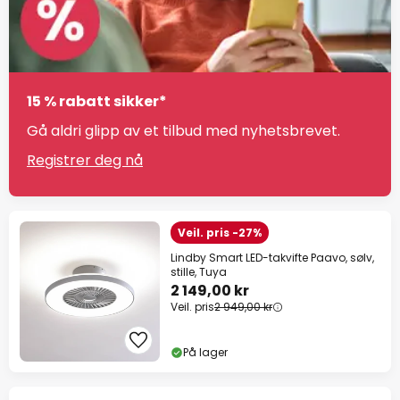
15 % rabatt sikker*
Gå aldri glipp av et tilbud med nyhetsbrevet.
Registrer deg nå
Veil. pris -27%
Lindby Smart LED-takvifte Paavo, sølv,
stille, Tuya
2 149,00 kr
Veil. pris
2 949,00 kr
På lager