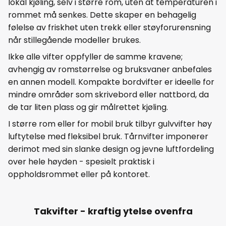
lokal kjøling, selv i større rom, uten at temperaturen i
rommet må senkes. Dette skaper en behagelig
følelse av friskhet uten trekk eller støyforurensning
når stillegående modeller brukes.
Ikke alle vifter oppfyller de samme kravene;
avhengig av romstørrelse og bruksvaner anbefales
en annen modell. Kompakte bordvifter er ideelle for
mindre områder som skrivebord eller nattbord, da
de tar liten plass og gir målrettet kjøling.
I større rom eller for mobil bruk tilbyr gulvvifter høy
luftytelse med fleksibel bruk. Tårnvifter imponerer
derimot med sin slanke design og jevne luftfordeling
over hele høyden - spesielt praktisk i
oppholdsrommet eller på kontoret.
Takvifter - kraftig ytelse ovenfra