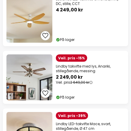
DC, stille, CCT
4 249,00 kr
På lager
Veil. pris -15%
Lindby takvifte med lys, Anariki,
stillegående, messing
2 249,00 kr
Veil. pris
2 649,00 kr
På lager
Veil. pris -39%
Lindby LED-takvifte Mace, svart,
stillegående, Ø 47 cm