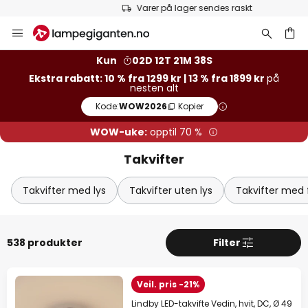
Varer på lager sendes raskt
Hopp
Luk
Ekstra rabatt
til
innhold
13 % rabatt
fra 1899 kr
Kun
02D 12T 21M 37S
Ekstra rabatt: 10 % fra 1299 kr | 13 % fra 1899 kr
på
nesten alt
10 % rabatt
fra 1299 kr
Kode:
WOW2026
Kopier
på nesten alt*
WOW-uke:
opptil 70 %
Kode:
WOW2026
Kopier
Takvifter
Spar nå
Takvifter med lys
Takvifter uten lys
Takvifter med f
*Unntatte produsenter
538 produkter
Filter
Veil. pris -21%
Lindby LED-takvifte Vedin, hvit, DC, Ø 49