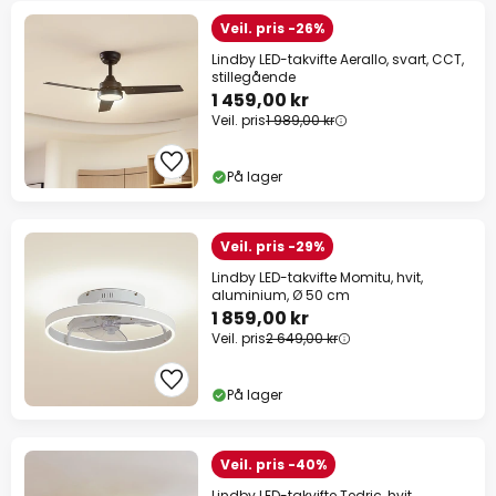
Veil. pris -26%
Lindby LED-takvifte Aerallo, svart, CCT,
stillegående
1 459,00 kr
Veil. pris
1 989,00 kr
På lager
Veil. pris -29%
Lindby LED-takvifte Momitu, hvit,
aluminium, Ø 50 cm
1 859,00 kr
Veil. pris
2 649,00 kr
På lager
Veil. pris -40%
Lindby LED-takvifte Tedric, hvit,