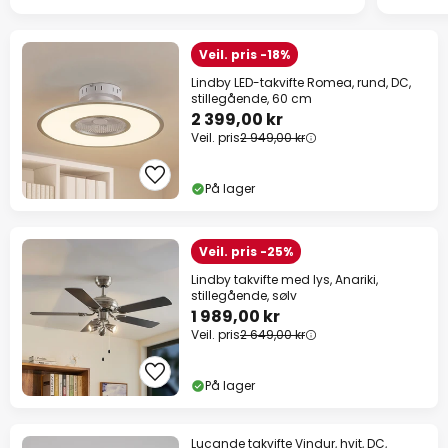
Veil. pris -18%
Lindby LED-takvifte Romea, rund, DC,
stillegående, 60 cm
2 399,00 kr
Veil. pris
2 949,00 kr
På lager
Veil. pris -25%
Lindby takvifte med lys, Anariki,
stillegående, sølv
1 989,00 kr
Veil. pris
2 649,00 kr
På lager
Lucande takvifte Vindur, hvit, DC,