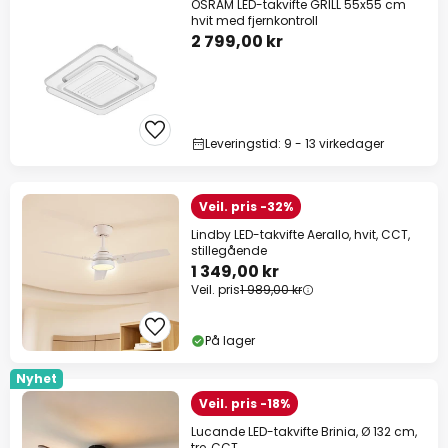
OSRAM LED-takvifte GRILL 55x55 cm
hvit med fjernkontroll
2 799,00 kr
Leveringstid: 9 - 13 virkedager
Veil. pris -32%
Lindby LED-takvifte Aerallo, hvit, CCT,
stillegående
1 349,00 kr
Veil. pris
1 989,00 kr
På lager
Nyhet
Veil. pris -18%
Lucande LED-takvifte Brinia, Ø 132 cm,
tre, CCT