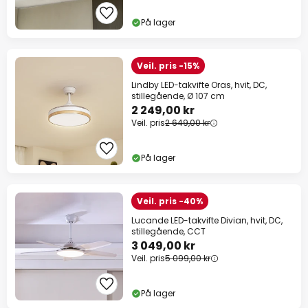
På lager
Veil. pris -15%
Lindby LED-takvifte Oras, hvit, DC,
stillegående, Ø 107 cm
2 249,00 kr
Veil. pris
2 649,00 kr
På lager
Veil. pris -40%
Lucande LED-takvifte Divian, hvit, DC,
stillegående, CCT
3 049,00 kr
Veil. pris
5 099,00 kr
På lager