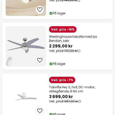
Veil. pris
2 149,00 kr
På lager
Veil. pris -16%
Westinghouse takvifte med lys
Bendan, sølv
2 299,00 kr
Veil. pris
2 737,00 kr
På lager
Veil. pris -7%
Takvifte Hey S, hvit, DC-motor,
stillegående, Ø 90 cm
3 699,00 kr
Veil. pris
3 987,00 kr
På lager