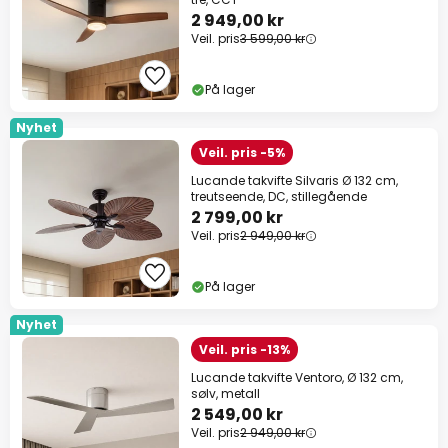
2 949,00 kr
Veil. pris
3 599,00 kr
På lager
Nyhet
Veil. pris -5%
Lucande takvifte Silvaris Ø 132 cm,
treutseende, DC, stillegående
2 799,00 kr
Veil. pris
2 949,00 kr
På lager
Nyhet
Veil. pris -13%
Lucande takvifte Ventoro, Ø 132 cm,
sølv, metall
2 549,00 kr
Veil. pris
2 949,00 kr