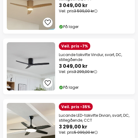
3 049,00 kr
Veil. pris
3 599,00 kr
På lager
Veil. pris -7%
Lucande takvifte Vindur, svart, DC,
stillegående
3 049,00 kr
Veil. pris
3 299,00 kr
På lager
Veil. pris -35%
Lucande LED-takvifte Divian, svart, DC,
stillegående, CCT
3 299,00 kr
Veil. pris
5 099,00 kr