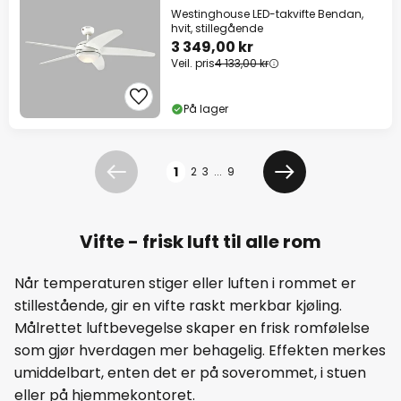
Westinghouse LED-takvifte Bendan,
hvit, stillegående
3 349,00 kr
Veil. pris
4 133,00 kr
På lager
Side
1
2
3
...
9
Forrige
Neste
Vifte - frisk luft til alle rom
Når temperaturen stiger eller luften i rommet er
stillestående, gir en vifte raskt merkbar kjøling.
Målrettet luftbevegelse skaper en frisk romfølelse
som gjør hverdagen mer behagelig. Effekten merkes
umiddelbart, enten det er på soverommet, i stuen
eller på hjemmekontoret.