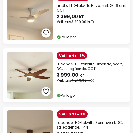
Lindby LED-takvifte Briya, hvit, Ø 116 cm,
CCT
2 399,00 kr
Veil. pris
3 299,00 kr
På lager
Veil. pris -5%
Lucande LED-takvifte Omendo, svart,
DC, stillegående, CCT
3 999,00 kr
Veil. pris
4 249,00 kr
På lager
Veil. pris -11%
Lucande LED-takvifte Sorin, svart, DC,
stillegående, IP44