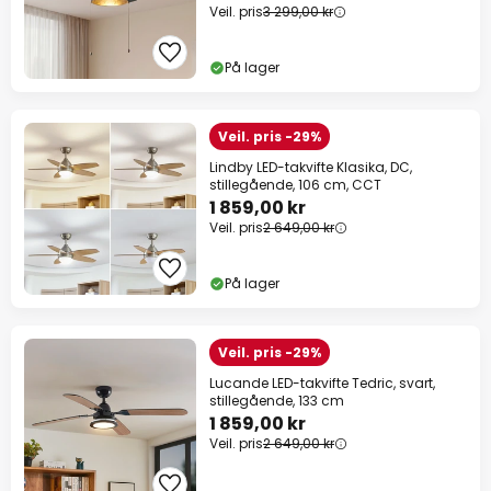
Veil. pris
3 299,00 kr
På lager
Veil. pris -29%
Lindby LED-takvifte Klasika, DC,
stillegående, 106 cm, CCT
1 859,00 kr
Veil. pris
2 649,00 kr
På lager
Veil. pris -29%
Lucande LED-takvifte Tedric, svart,
stillegående, 133 cm
1 859,00 kr
Veil. pris
2 649,00 kr