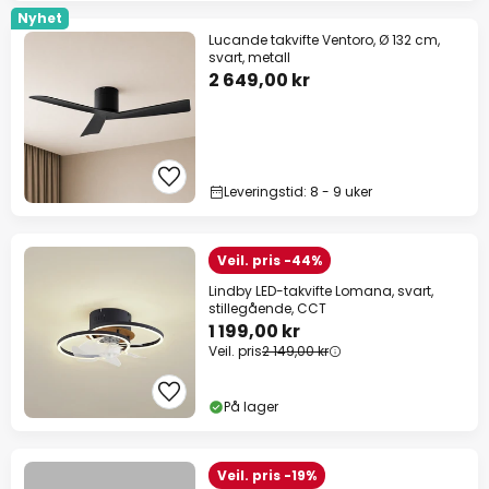
Nyhet
Lucande takvifte Ventoro, Ø 132 cm,
svart, metall
2 649,00 kr
Leveringstid: 8 - 9 uker
Veil. pris -44%
Lindby LED-takvifte Lomana, svart,
stillegående, CCT
1 199,00 kr
Veil. pris
2 149,00 kr
På lager
Veil. pris -19%