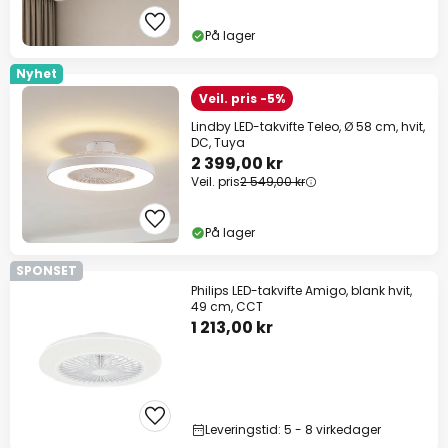
På lager
Nyhet
Veil. pris -5%
Lindby LED-takvifte Teleo, Ø 58 cm, hvit,
DC, Tuya
2 399,00 kr
Veil. pris
2 549,00 kr
På lager
SPONSET
Philips LED-takvifte Amigo, blank hvit,
49 cm, CCT
1 213,00 kr
Leveringstid: 5 - 8 virkedager