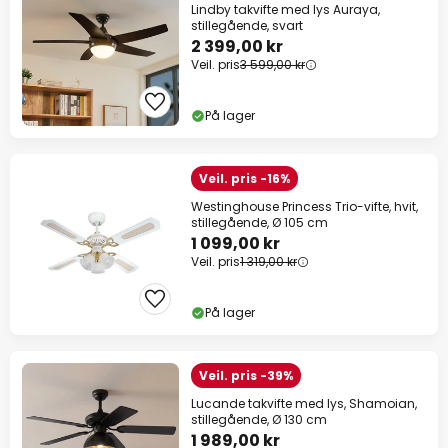
Lindby takvifte med lys Auraya,
stillegående, svart
2 399,00 kr
Veil. pris
3 599,00 kr
På lager
Veil. pris -16%
Westinghouse Princess Trio-vifte, hvit,
stillegående, Ø 105 cm
1 099,00 kr
Veil. pris
1 319,00 kr
På lager
Veil. pris -39%
Lucande takvifte med lys, Shamoian,
stillegående, Ø 130 cm
1 989,00 kr