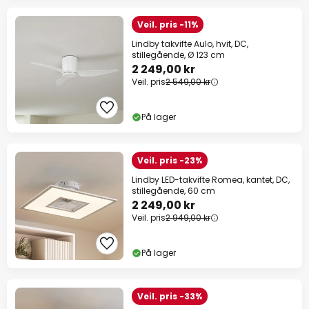
Veil. pris -11%
Lindby takvifte Aulo, hvit, DC,
stillegående, Ø 123 cm
2 249,00 kr
Veil. pris
2 549,00 kr
På lager
Veil. pris -23%
Lindby LED-takvifte Romea, kantet, DC,
stillegående, 60 cm
2 249,00 kr
Veil. pris
2 949,00 kr
På lager
Veil. pris -33%