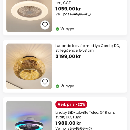
cm, CCT
1 059,00 kr
Veil. pris
1 349,00 kr
På lager
Lucande takvifte med lys Cordie, DC,
stillegående, Ø 53 cm
3 199,00 kr
På lager
Veil. pris -22%
Lindby LED-takvifte Teleo, Ø48 cm,
svart, DC, Tuya
1 989,00 kr
Veil. pris
2 549,00 kr