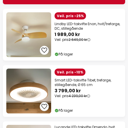
Veil. pris -25%
Lindby LED-takvifte Enon, hvit/trefarge,
DC, stillegående
1 989,00 kr
Veil. pris
2 649,00 kr
På lager
Veil. pris -10%
Smart LED-takvifte Tibet, trefarge,
stillegående, Ø 65 cm
3 799,00 kr
Veil. pris
4 239,00 kr
På lager
Lucande LED-takvifte Omendo, hvit,