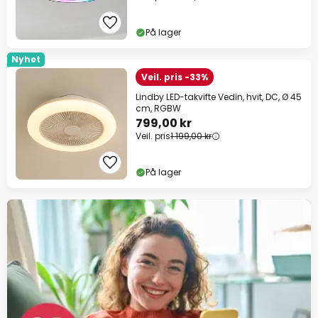
På lager
Nyhet
Veil. pris -33%
Lindby LED-takvifte Vedin, hvit, DC, Ø 45
cm, RGBW
799,00 kr
Veil. pris
1 199,00 kr
På lager