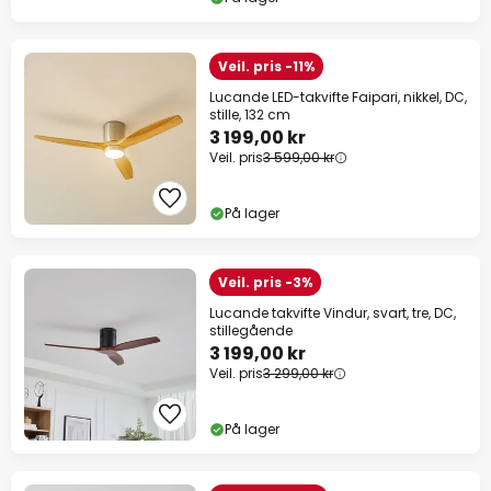
Veil. pris -11%
Lucande LED-takvifte Faipari, nikkel, DC,
stille, 132 cm
3 199,00 kr
Veil. pris
3 599,00 kr
På lager
Veil. pris -3%
Lucande takvifte Vindur, svart, tre, DC,
stillegående
3 199,00 kr
Veil. pris
3 299,00 kr
På lager