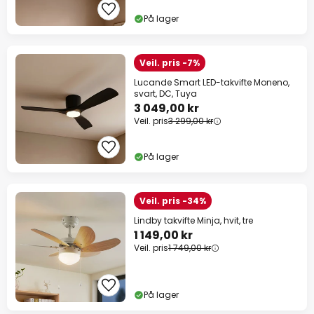
På lager
Veil. pris -7%
Lucande Smart LED-takvifte Moneno,
svart, DC, Tuya
3 049,00 kr
Veil. pris
3 299,00 kr
På lager
Veil. pris -34%
Lindby takvifte Minja, hvit, tre
1 149,00 kr
Veil. pris
1 749,00 kr
På lager