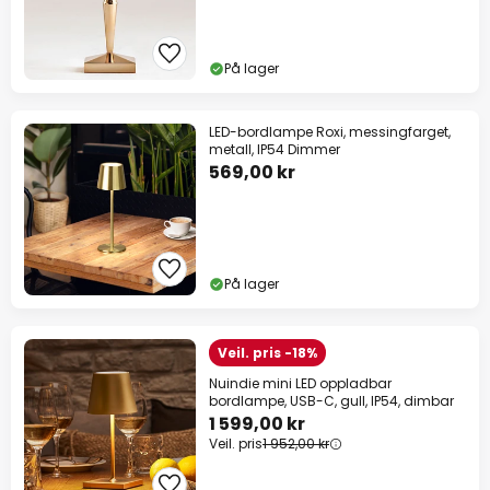
På lager
LED-bordlampe Roxi, messingfarget,
metall, IP54 Dimmer
569,00 kr
På lager
Veil. pris -18%
Nuindie mini LED oppladbar
bordlampe, USB-C, gull, IP54, dimbar
1 599,00 kr
Veil. pris
1 952,00 kr