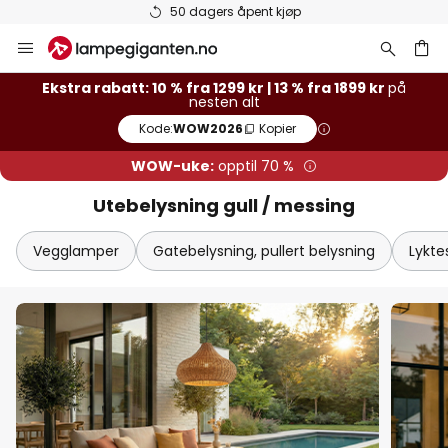
Varer på lager sendes raskt
Hopp
til
innhold
Ekstra rabatt: 10 % fra 1299 kr | 13 % fra 1899 kr
på
nesten alt
Kode:
WOW2026
Kopier
WOW-uke:
opptil 70 %
Utebelysning gull / messing
Vegglamper
Gatebelysning, pullert belysning
Lykte