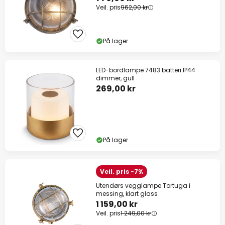
Veil. pris
962,00 kr
På lager
LED-bordlampe 7483 batteri IP44
dimmer, gull
269,00 kr
På lager
Veil. pris -7%
Utendørs vegglampe Tortuga i
messing, klart glass
1 159,00 kr
Veil. pris
1 249,00 kr