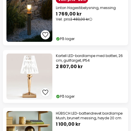
Linton Hagestibelysning, messing
1 769,00 kr
Veil. pris
2 483,00 kr
På lager
Kartell LED-bordlampe med batteri, 26
cm, gullfarget, IP54
2 807,00 kr
På lager
HÜBSCH LED-batteridrevet bordlampe
Mush, brunert messing, høyde 20 cm
1 100,00 kr