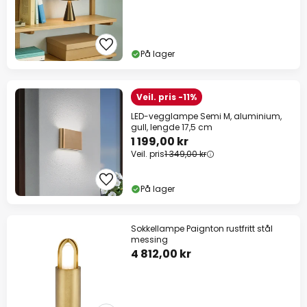
På lager
Veil. pris -11%
LED-vegglampe Semi M, aluminium,
gull, lengde 17,5 cm
1 199,00 kr
Veil. pris
1 349,00 kr
På lager
Sokkellampe Paignton rustfritt stål
messing
4 812,00 kr