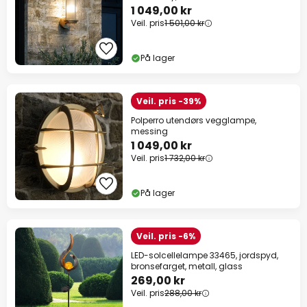
1 049,00 kr
Veil. pris
1 501,00 kr
På lager
Veil. pris -39%
Polperro utendørs vegglampe,
messing
1 049,00 kr
Veil. pris
1 732,00 kr
På lager
Veil. pris -6%
LED-solcellelampe 33465, jordspyd,
bronsefarget, metall, glass
269,00 kr
Veil. pris
288,00 kr