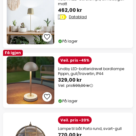
matt
462,00 kr
Datablad
På lager
Få igjen
Veil. pris -45%
Lindby LED-batteridrevet bordlampe
Pippin, gull/travertin, IP44
329,00 kr
Veil. pris
599,00 kr
På lager
Veil. pris -20%
Lampe til båt Porto rund, svart-gull
770,00 kr