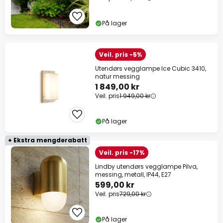
På lager
Veil. pris -5%
Utendørs vegglampe Ice Cubic 3410,
natur messing
1 849,00 kr
Veil. pris
1 949,00 kr
På lager
+ Ekstra mengderabatt
Veil. pris -17%
Lindby utendørs vegglampe Pilva,
messing, metall, IP44, E27
599,00 kr
Veil. pris
729,00 kr
På lager