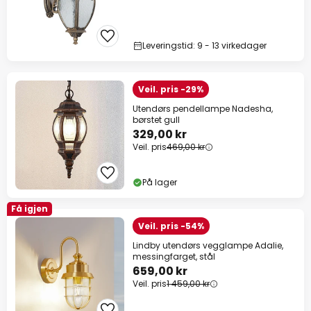
Leveringstid: 9 - 13 virkedager
Veil. pris -29%
Utendørs pendellampe Nadesha,
børstet gull
329,00 kr
Veil. pris
469,00 kr
På lager
Få igjen
Veil. pris -54%
Lindby utendørs vegglampe Adalie,
messingfarget, stål
659,00 kr
Veil. pris
1 459,00 kr