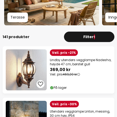
Terasse
Inng
141 produkter
Filter
1
Veil. pris -21%
Lindby utendørs vegglampe Nadesha,
høyde 47 cm, børstet gull
369,00 kr
Veil. pris
469,00 kr
På lager
Veil. pris -30%
Utendørs vegglampe Linton, messing,
30 cm høy, IP54