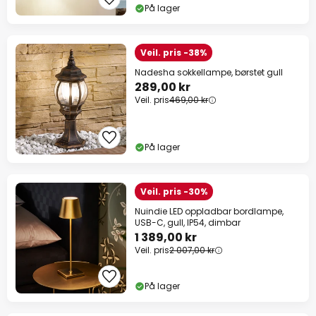
På lager
Veil. pris -38%
Nadesha sokkellampe, børstet gull
289,00 kr
Veil. pris
469,00 kr
På lager
Veil. pris -30%
Nuindie LED oppladbar bordlampe,
USB-C, gull, IP54, dimbar
1 389,00 kr
Veil. pris
2 007,00 kr
På lager