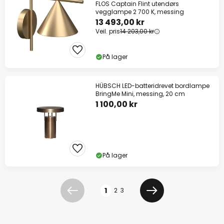
FLOS Captain Flint utendørs
vegglampe 2 700 K, messing
13 493,00 kr
Veil. pris
14 203,00 kr
På lager
HÜBSCH LED-batteridrevet bordlampe
BringMe Mini, messing, 20 cm
1 100,00 kr
På lager
Side
1
2
3
Forrige
Neste