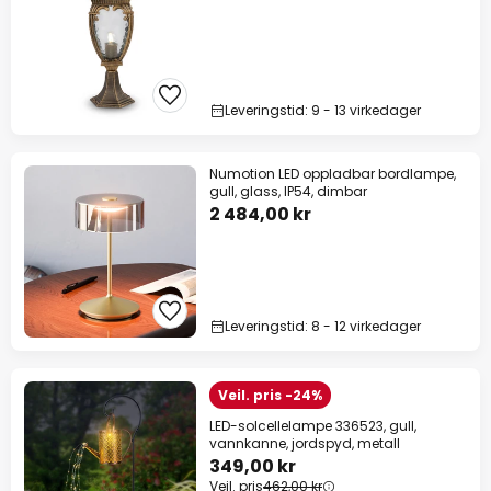
Leveringstid: 9 - 13 virkedager
Numotion LED oppladbar bordlampe,
gull, glass, IP54, dimbar
2 484,00 kr
Leveringstid: 8 - 12 virkedager
Veil. pris -24%
LED-solcellelampe 336523, gull,
vannkanne, jordspyd, metall
349,00 kr
Veil. pris
462,00 kr