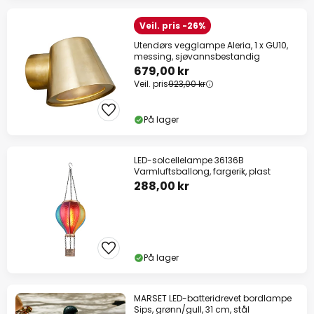
Veil. pris -26%
Utendørs vegglampe Aleria, 1 x GU10,
messing, sjøvannsbestandig
679,00 kr
Veil. pris
923,00 kr
På lager
LED-solcellelampe 36136B
Varmluftsballong, fargerik, plast
288,00 kr
På lager
MARSET LED-batteridrevet bordlampe
Sips, grønn/gull, 31 cm, stål