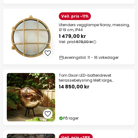
Veil. pris -11%
Utendørs vegglampe Noray, messing,
Ø 19 cm, IP44
1 479,00 kr
Veil. pris
1 678,00 kr
Leveringstid: 11 - 16 virkedager
Tom Dixon LED-batteridrevet
terrassebelysning Melt large,
gullfarget
14 850,00 kr
På lager
Veil. pris -28%