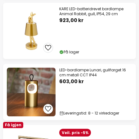
KARE LED-batteridrevet bordlampe
Animal Rabbit, gull, IP54, 29 cm
923,00 kr
På lager
LED-bordlampe Lunari, gullfarget 16
cm metall CCT IP44
603,00 kr
Leveringstid: 8 - 12 virkedager
Få igjen
Veil. pris -5%