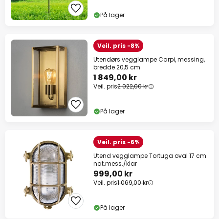
På lager
Veil. pris -8%
Utendørs vegglampe Carpi, messing,
bredde 20,5 cm
1 849,00 kr
Veil. pris
2 022,00 kr
På lager
Veil. pris -6%
Utend vegglampe Tortuga oval 17 cm
nat.mess./klar
999,00 kr
Veil. pris
1 069,00 kr
På lager