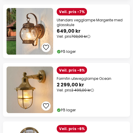
Veil. pris -7%
Utendørs vegglampe Margerite med
glasskule
649,00 kr
Veil. pris
703,00 kr
På lager
Veil. pris -8%
Formfin utevegglampe Ocean
2 299,00 kr
Veil. pris
2 499,00 kr
På lager
Veil. pris -6%