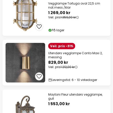
Vegglampe Tortuga oval 22,5 cm
nat.mess./klar
1 269,00 kr
Veil. pris
1 359,00 kr
På lager
Veil. pris -31%
Utendørs vegglampe Canto Maxi 2,
messing
829,00 kr
Veil. pris
1 212,00 kr
Leveringstid: 6 - 10 virkedager
Maytoni Fleur utendørs vegglampe,
gull
1 553,00 kr