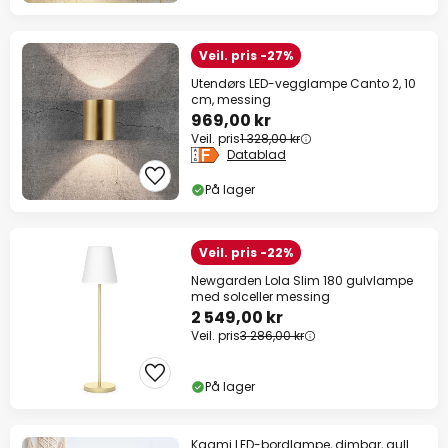
Veil. pris -27%
Utendørs LED-vegglampe Canto 2, 10
cm, messing
969,00 kr
Veil. pris
1 328,00 kr
Datablad
På lager
Veil. pris -22%
Newgarden Lola Slim 180 gulvlampe
med solceller messing
2 549,00 kr
Veil. pris
3 286,00 kr
På lager
Kaami LED-bordlampe, dimbar, gull