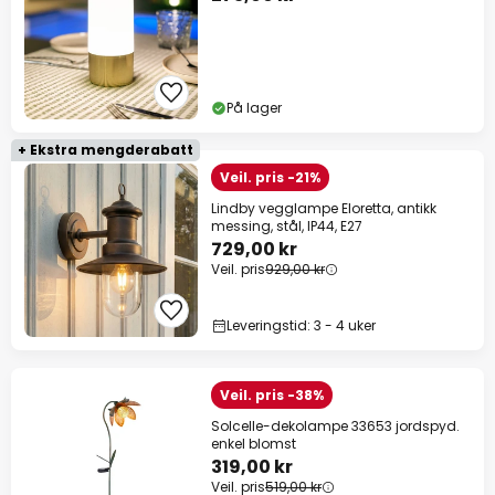
På lager
+ Ekstra mengderabatt
Veil. pris -21%
Lindby vegglampe Eloretta, antikk
messing, stål, IP44, E27
729,00 kr
Veil. pris
929,00 kr
Leveringstid: 3 - 4 uker
Veil. pris -38%
Solcelle-dekolampe 33653 jordspyd.
enkel blomst
319,00 kr
Veil. pris
519,00 kr