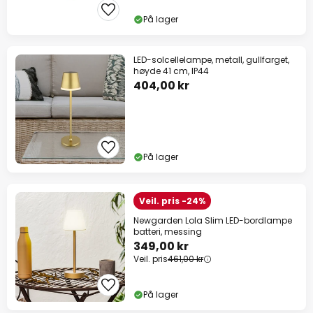
På lager
LED-solcellelampe, metall, gullfarget,
høyde 41 cm, IP44
404,00 kr
På lager
Veil. pris -24%
Newgarden Lola Slim LED-bordlampe
batteri, messing
349,00 kr
Veil. pris
461,00 kr
På lager