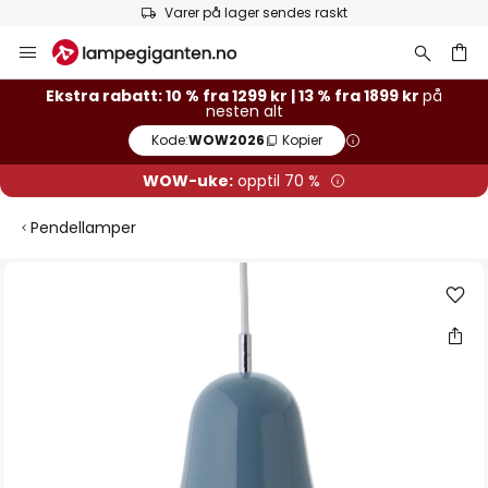
Varer på lager sendes raskt
Hopp
til
innhold
Ekstra rabatt: 10 % fra 1299 kr | 13 % fra 1899 kr
på
nesten alt
Kode:
WOW2026
Kopier
WOW-uke:
opptil 70 %
Pendellamper
Gå
til
slutten
av
bildegalleri