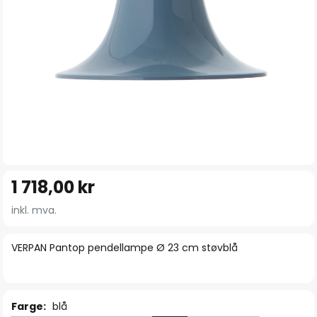
Gå
1 718,00 kr
til
begynnelsen
inkl. mva.
av
bildegalleri
VERPAN Pantop pendellampe Ø 23 cm støvblå
Farge:
blå