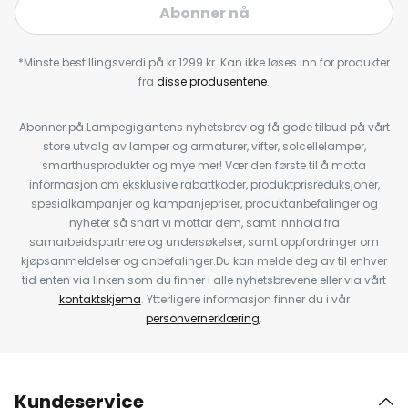
Abonner nå
*Minste bestillingsverdi på kr 1299 kr. Kan ikke løses inn for produkter
fra
disse produsentene
.
Abonner på Lampegigantens nyhetsbrev og få gode tilbud på vårt
store utvalg av lamper og armaturer, vifter, solcellelamper,
smarthusprodukter og mye mer! Vær den første til å motta
informasjon om eksklusive rabattkoder, produktprisreduksjoner,
spesialkampanjer og kampanjepriser, produktanbefalinger og
nyheter så snart vi mottar dem, samt innhold fra
samarbeidspartnere og undersøkelser, samt oppfordringer om
kjøpsanmeldelser og anbefalinger.Du kan melde deg av til enhver
tid enten via linken som du finner i alle nyhetsbrevene eller via vårt
kontaktskjema
. Ytterligere informasjon finner du i vår
personvernerklæring
.
Kundeservice