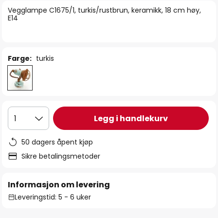
bildegalleri
Vegglampe C1675/1, turkis/rustbrun, keramikk, 18 cm høy,
E14
Farge:
turkis
Legg i handlekurv
1
50 dagers åpent kjøp
Sikre betalingsmetoder
Informasjon om levering
Leveringstid: 5 - 6 uker