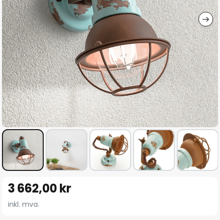
Gå
3 662,00 kr
til
begynnelsen
inkl. mva.
av