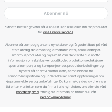
Abonner nå
*Minste bestillingsverdi på kr 1299 kr. Kan ikke løses inn for produkter
fra
disse produsentene
.
Abonner på Lampegigantens nyhetsbrev og få gode tilbud på vårt
store utvalg av lamper og armaturer, vifter, solcellelamper,
smarthusprodukter og mye mer! Vær den første til å motta
informasjon om eksklusive rabattkoder, produktprisreduksjoner,
spesialkampanjer og kampanjepriser, produktanbefalinger og
nyheter så snart vi mottar dem, samt innhold fra
samarbeidspartnere og undersøkelser, samt oppfordringer om
kjøpsanmeldelser og anbefalinger.Du kan melde deg av til enhver
tid enten via linken som du finner i alle nyhetsbrevene eller via vårt
kontaktskjema
. Ytterligere informasjon finner du i vår
personvernerklæring
.