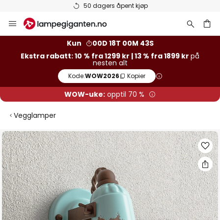
Varer på lager sendes raskt
Hopp
til
innhold
Kun
00D 18T 00M 42S
Ekstra rabatt: 10 % fra 1299 kr | 13 % fra 1899 kr
på
nesten alt
Kode:
WOW2026
Kopier
WOW-uke:
opptil 70 %
Vegglamper
Gå
til
slutten
av
bildegalleri