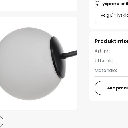
Lyspære er 
Velg E14 lyskil
Produktinf
Art. nr.:
Utførelse:
Materiale:
Alle prod