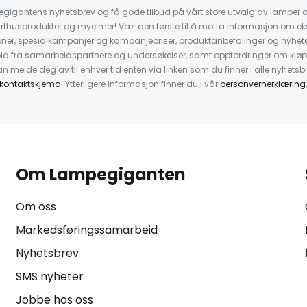
igantens nyhetsbrev og få gode tilbud på vårt store utvalg av lamper og 
rthusprodukter og mye mer! Vær den første til å motta informasjon om eks
oner, spesialkampanjer og kampanjepriser, produktanbefalinger og nyheter
ld fra samarbeidspartnere og undersøkelser, samt oppfordringer om kjø
 melde deg av til enhver tid enten via linken som du finner i alle nyhetsbr
kontaktskjema
. Ytterligere informasjon finner du i vår
personvernerklæring
Om Lampegiganten
Om oss
Markedsføringssamarbeid
Nyhetsbrev
SMS nyheter
Jobbe hos oss