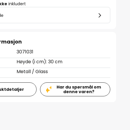
ikke
inkludert
de
ormasjon
3071031
Høyde (i cm): 30 cm
Metall / Glass
Har du spørsmål om
uktdetaljer
denne varen?