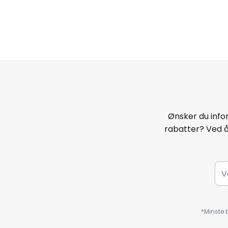
Ønsker du infor
rabatter? Ved 
*Minste b