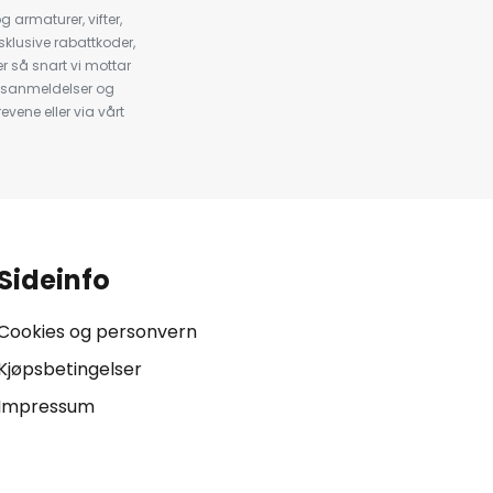
armaturer, vifter,
klusive rabattkoder,
 så snart vi mottar
psanmeldelser og
evene eller via vårt
.
Sideinfo
Cookies og personvern
Kjøpsbetingelser
Impressum