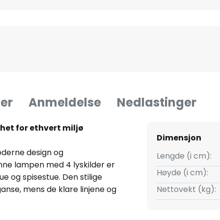
er
Anmeldelse
Nedlastinger
het for ethvert miljø
Dimensjon
oderne design og
Lengde (i cm):
nne lampen med 4 lyskilder er
Høyde (i cm):
e og spisestue. Den stilige
eganse, mens de klare linjene og
Nettovekt (kg):
k helhetsinntrykk.