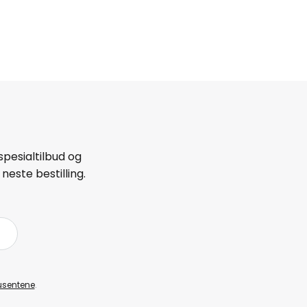
spesialtilbud og
neste bestilling.
å
usentene
.