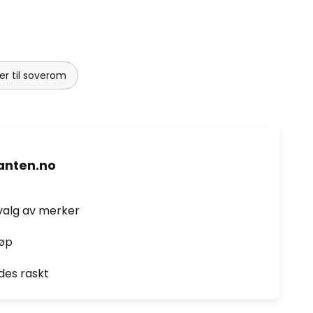
r til soverom
nten.no
valg av merker
jøp
des raskt