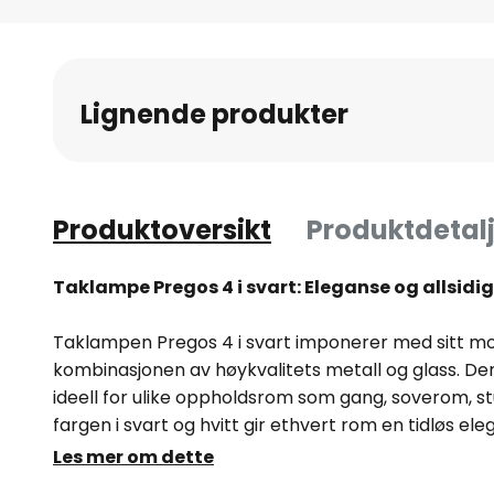
Gå
til
begynnelsen
av
Lignende produkter
bildegalleri
Produktoversikt
Produktdetalj
Taklampe Pregos 4 i svart: Eleganse og allsidig
Taklampen Pregos 4 i svart imponerer med sitt m
kombinasjonen av høykvalitets metall og glass. De
ideell for ulike oppholdsrom som gang, soverom, stu
fargen i svart og hvitt gir ethvert rom en tidløs el
den høykvalitets utførelsen sørger for et harmonis
Les mer om dette