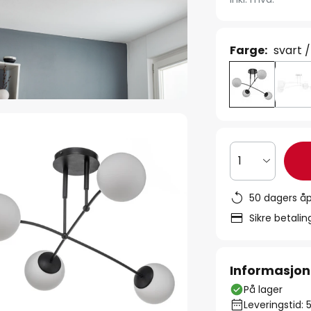
Farge:
svart /
1
50 dagers åp
Sikre betali
Informasjon
På lager
Leveringstid: 