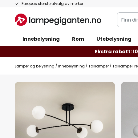
Hopp
Europas største utvalg av merker
til
Finn
innhold
din
belysnin
Innebelysning
Rom
Utebelysning
Ekstra rabatt: 10 
Lamper og belysning
Innebelysning
Taklamper
Taklampe Prego
Gå
til
slutten
av
bildegalleri