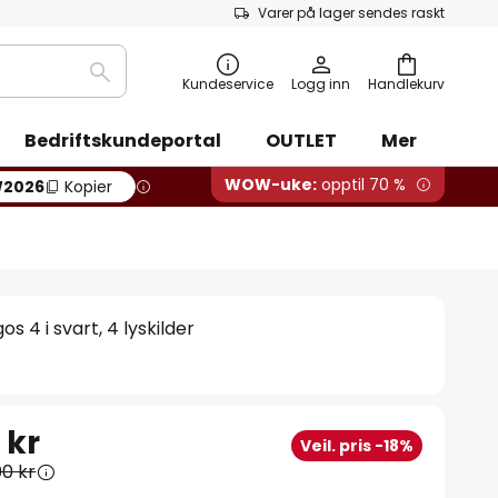
Varer på lager sendes raskt
Søk
Kundeservice
Logg inn
Handlekurv
Bedriftskundeportal
OUTLET
Mer
WOW-uke:
opptil 70 %
2026
Kopier
 4 i svart, 4 lyskilder
 kr
Veil. pris -18%
00 kr