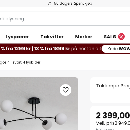
50 dagers åpent kjøp
g
Lyspærer
Takvifter
Merker
SALG
% fra 1299 kr | 13 % fra 1899 kr
på nesten alt
Kode:
WOW
s 4 i svart, 4 lyskilder
Taklampe Pregos
2 399,00
Veil. pris
2 949,
inkl. mva.