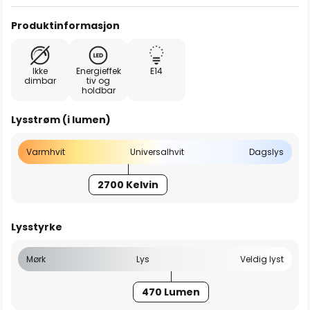
Produktinformasjon
Ikke
Energieffek
E14
dimbar
tiv og
holdbar
Lysstrøm (i lumen)
Varmhvit
Universalhvit
Dagslys
2700 Kelvin
Lysstyrke
Mørk
Lys
Veldig lyst
470 Lumen