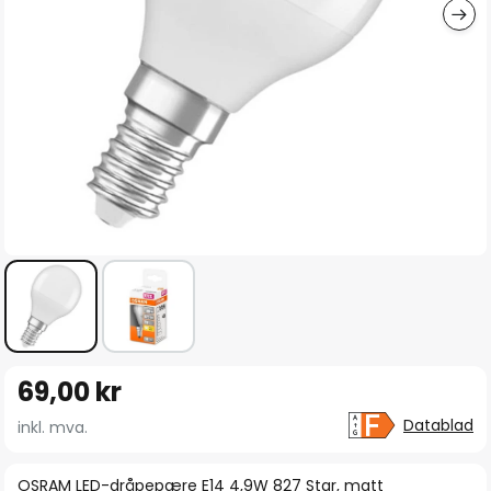
Gå
69,00 kr
til
begynnelsen
Datablad
inkl. mva.
av
bildegalleri
OSRAM LED-dråpepære E14 4,9W 827 Star, matt