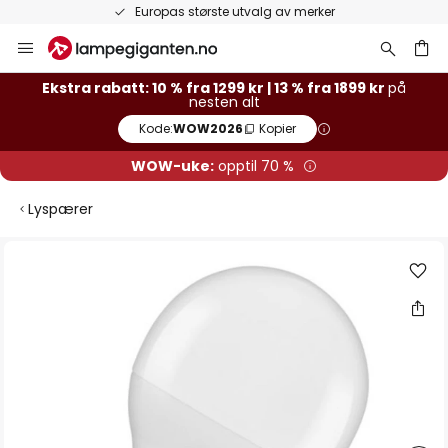
Europas største utvalg av merker
Hopp
til
innhold
Ekstra rabatt: 10 % fra 1299 kr | 13 % fra 1899 kr
på
nesten alt
Kode:
WOW2026
Kopier
WOW-uke:
opptil 70 %
Lyspærer
Gå
til
slutten
av
bildegalleri