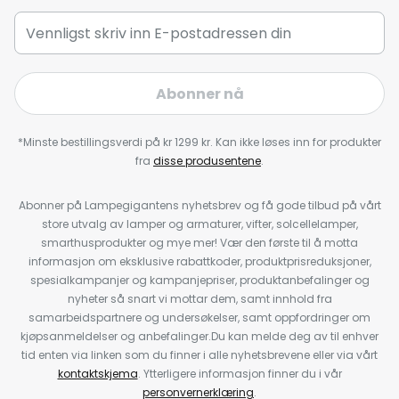
Abonner nå
*Minste bestillingsverdi på kr 1299 kr. Kan ikke løses inn for produkter
fra
disse produsentene
.
Abonner på Lampegigantens nyhetsbrev og få gode tilbud på vårt
store utvalg av lamper og armaturer, vifter, solcellelamper,
smarthusprodukter og mye mer! Vær den første til å motta
informasjon om eksklusive rabattkoder, produktprisreduksjoner,
spesialkampanjer og kampanjepriser, produktanbefalinger og
nyheter så snart vi mottar dem, samt innhold fra
samarbeidspartnere og undersøkelser, samt oppfordringer om
kjøpsanmeldelser og anbefalinger.Du kan melde deg av til enhver
tid enten via linken som du finner i alle nyhetsbrevene eller via vårt
kontaktskjema
. Ytterligere informasjon finner du i vår
personvernerklæring
.