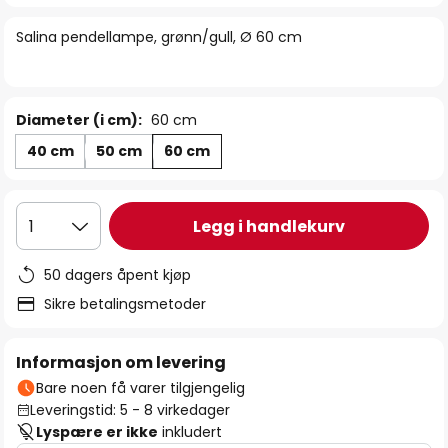
bildegalleri
Salina pendellampe, grønn/gull, Ø 60 cm
Diameter (i cm):
60 cm
40 cm
50 cm
60 cm
Legg i handlekurv
1
50 dagers åpent kjøp
Sikre betalingsmetoder
Informasjon om levering
Bare noen få varer tilgjengelig
Leveringstid: 5 - 8 virkedager
Lyspære er ikke
inkludert