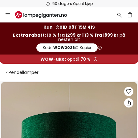
50 dagers åpent kjøp
Hopp
til
innhold
Kun
01D 09T 15M 41S
Ekstra rabatt: 10 % fra 1299 kr | 13 % fra 1899 kr
på
nesten alt
Kode:
WOW2026
Kopier
WOW-uke:
opptil 70 %
Pendellamper
Gå
til
slutten
av
bildegalleri