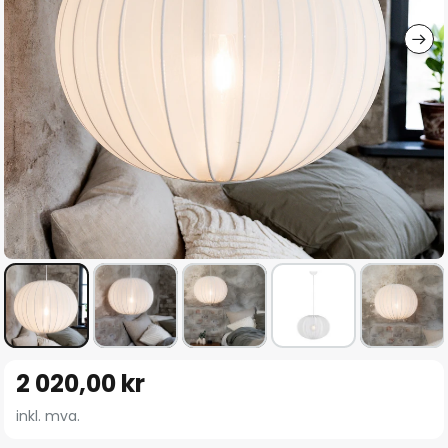
Gå
2 020,00 kr
til
begynnelsen
inkl. mva.
av