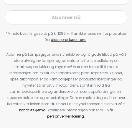
Abonner nå
*Minste bestillingsverdi på kr 1299 kr. Kan ikke løses inn for produkter
fra
disse produsentene
.
Abonner på Lampegigantens nyhetsbrev og få gode tilbud på vårt
store utvalg av lamper og armaturer, vifter, solcellelamper,
smarthusprodukter og mye mer! Vær den første til å motta
informasjon om eksklusive rabattkoder, produktprisreduksjoner,
spesialkampanjer og kampanjepriser, produktanbefalinger og
nyheter så snart vi mottar dem, samt innhold fra
samarbeidspartnere og undersøkelser, samt oppfordringer om
kjøpsanmeldelser og anbefalinger.Du kan melde deg av til enhver
tid enten via linken som du finner i alle nyhetsbrevene eller via vårt
kontaktskjema
. Ytterligere informasjon finner du i vår
personvernerklæring
.