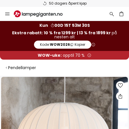
50 dagers åpent kjøp
Hopp
til
innhold
Kun
00D 15T 53M 30S
Ekstra rabatt: 10 % fra 1299 kr | 13 % fra 1899 kr
på
nesten alt
Kode:
WOW2026
Kopier
WOW-uke:
opptil 70 %
Pendellamper
Gå
til
slutten
av
bildegalleri