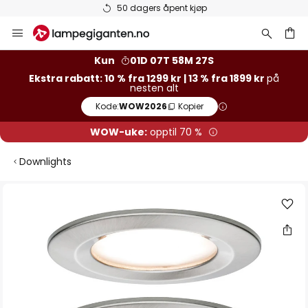
50 dagers åpent kjøp
Hopp
til
innhold
Kun
01D 07T 58M 27S
Ekstra rabatt: 10 % fra 1299 kr | 13 % fra 1899 kr
på
nesten alt
Kode:
WOW2026
Kopier
WOW-uke:
opptil 70 %
Downlights
Gå
til
slutten
av
bildegalleri