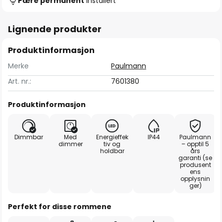
Pære permanent
installert
Lignende produkter
Produktinformasjon
Merke
Paulmann
Art. nr.:
7601380
Produktinformasjon
Dimmbar
Med
Energieffek
IP44
Paulmann
dimmer
tiv og
– opptil 5
holdbar
års
garanti (se
produsent
ens
opplysnin
ger)
Perfekt for disse rommene