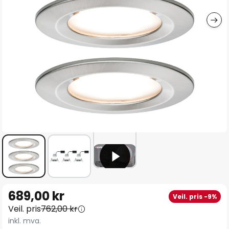
Gå
689,00 kr
Veil. pris -9%
til
Veil. pris
762,00 kr
begynnelsen
inkl. mva.
av