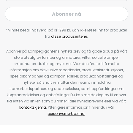
Abonner nå
*Minste bestillingsverdi på kr 1299 kr. Kan ikke løses inn for produkter
fra
disse produsentene
.
Abonner på Lampegigantens nyhetsbrev og få gode tilbud på vårt
store utvalg av lamper og armaturer, vifter, solcellelamper,
smarthusprodukter og mye mer! Vær den første til å motta
informasjon om eksklusive rabattkoder, produktprisreduksjoner,
spesialkampanjer og kampanjepriser, produktanbefalinger og
nyheter så snart vi mottar dem, samt innhold fra
samarbeidspartnere og undersøkelser, samt oppfordringer om
kjøpsanmeldelser og anbefalinger.Du kan melde deg av til enhver
tid enten via linken som du finner i alle nyhetsbrevene eller via vårt
kontaktskjema
. Ytterligere informasjon finner du i vår
personvernerklæring
.