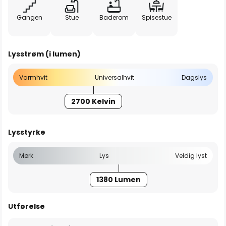
Gangen
Stue
Baderom
Spisestue
Lysstrøm (i lumen)
Varmhvit
Universalhvit
Dagslys
2700 Kelvin
Lysstyrke
Mørk
Lys
Veldig lyst
1380 Lumen
Utførelse