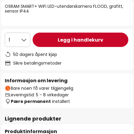
bildegalleri
OSRAM SMART+ WiFi LED-utendørskamera FLOOD, grafitt,
sensor IP44
Legg i handlekurv
1
50 dagers åpent kjøp
Sikre betalingsmetoder
Informasjon om levering
Bare noen få varer tilgjengelig
Leveringstid: 5 - 8 virkedager
Pære permanent
installert
Lignende produkter
Produktinformasjon