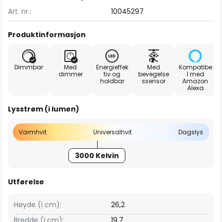
Art. nr.:
10045297
Produktinformasjon
Dimmbar
Med
Energieffek
Med
Kompatibe
dimmer
tiv og
bevegelse
l med
holdbar
ssensor
Amazon
Alexa
Lysstrøm (i lumen)
Varmhvit
Universalhvit
Dagslys
3000 Kelvin
Utførelse
Høyde (i cm):
26,2
Bredde (i cm):
19,7