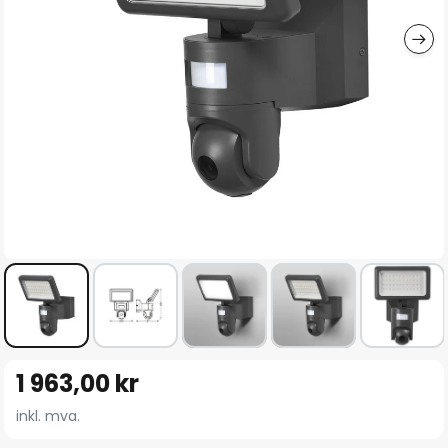
Gå
1 963,00 kr
til
begynnelsen
inkl. mva.
av