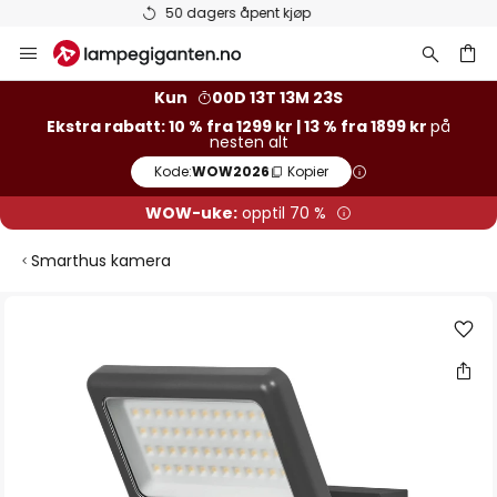
Varer på lager sendes raskt
Hopp
til
innhold
Kun
00D 13T 13M 22S
Ekstra rabatt: 10 % fra 1299 kr | 13 % fra 1899 kr
på
nesten alt
Kode:
WOW2026
Kopier
WOW-uke:
opptil 70 %
Smarthus kamera
Gå
til
slutten
av
bildegalleri