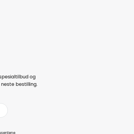
spesialtilbud og
neste bestilling.
å
usentene
.