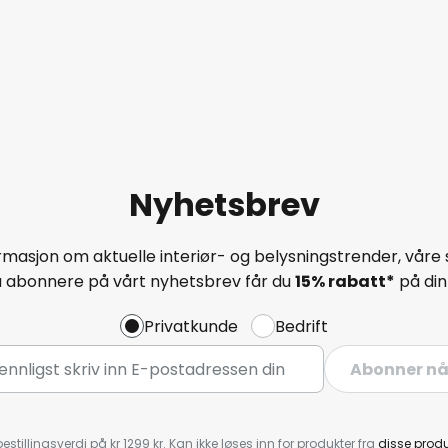
Nyhetsbrev
masjon om aktuelle interiør- og belysningstrender, våre 
å abonnere på vårt nyhetsbrev får du
15% rabatt*
på din 
Privatkunde
Bedrift
Abonner n
estillingsverdi på kr 1299 kr. Kan ikke løses inn for produkter fra
disse prod