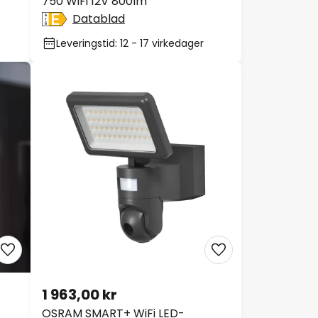
750 WiFi 12V 800lm
Datablad
Leveringstid: 12 - 17 virkedager
1 963,00 kr
OSRAM SMART+ WiFi LED-