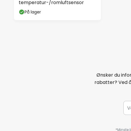
temperatur-/romluftsensor
På lager
Ønsker du infor
rabatter? Ved 
*Minste b