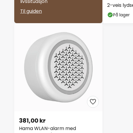
livssituasjon
2-veis lyd
Til guiden
På lager
381,00 kr
Hama WLAN-alarm med