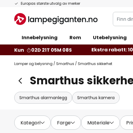
Hopp
Europas største utvalg av merker
til
Finn
innhold
din
belysnin
Innebelysning
Rom
Utebelysning
Ekstra rabatt: 10 
Kun
02D 21T 05M 07S
Lamper og belysning
Smarthus
Smarthus sikkerhet
Smarthus sikkerhe
Smarthus alarmanlegg
Smarthus kamera
Kategori
Farge
Materiale
Pri