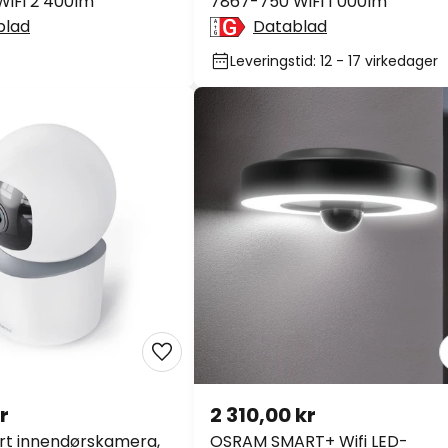
iFi 2 400lm
7867-750 WiFi 1 000lm
blad
Datablad
Leveringstid: 12 - 17 virkedager
r
2 310,00 kr
t innendørskamera,
OSRAM SMART+ Wifi LED-