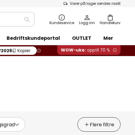
Varer på lager sendes raskt
Søk
Kundeservice
Logg inn
Handlekurv
Bedriftskundeportal
OUTLET
Mer
WOW-uke:
opptil 70 %
2026
Kopier
gsgrad
Flere filtre