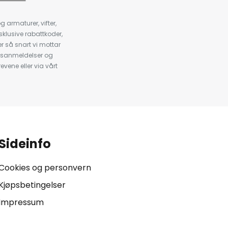
armaturer, vifter,
klusive rabattkoder,
 så snart vi mottar
psanmeldelser og
evene eller via vårt
.
Sideinfo
Cookies og personvern
Kjøpsbetingelser
Impressum