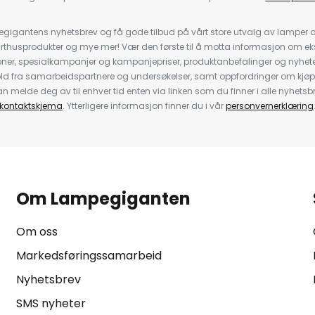
igantens nyhetsbrev og få gode tilbud på vårt store utvalg av lamper og 
rthusprodukter og mye mer! Vær den første til å motta informasjon om eks
oner, spesialkampanjer og kampanjepriser, produktanbefalinger og nyheter
ld fra samarbeidspartnere og undersøkelser, samt oppfordringer om kjø
 melde deg av til enhver tid enten via linken som du finner i alle nyhetsbr
kontaktskjema
. Ytterligere informasjon finner du i vår
personvernerklæring
Om Lampegiganten
Om oss
Markedsføringssamarbeid
Nyhetsbrev
SMS nyheter