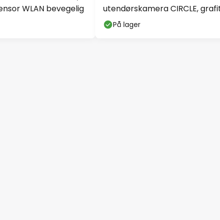
sensor WLAN bevegelig
utendørskamera CIRCLE, grafi
Sensor IP44
På lager