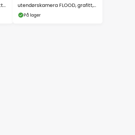
tt
utendørskamera FLOOD, grafitt,
sensor IP44
På lager