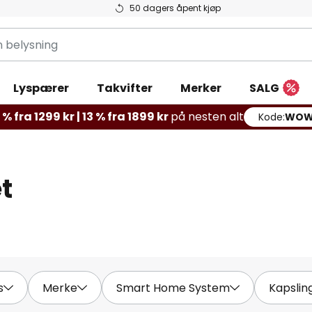
50 dagers åpent kjøp
g
Lyspærer
Takvifter
Merker
SALG
% fra 1299 kr | 13 % fra 1899 kr
på nesten alt
Kode:
WOW
t
s
Merke
Smart Home System
Kapslin