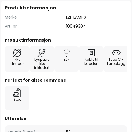
Produktinformasjon
Merke
LZF LAMPS
Art. nr.:
10049304
Produktinformasjon
Ikke
Lyspære
E27
Koble til
Type C -
dimbar
ikke
kabelen
Europlugg
inkludert
Perfekt for disse rommene
Stue
Utførelse