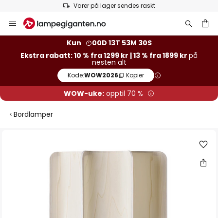
Europas største utvalg av merker
Hopp
til
innhold
Kun
00D 13T 53M 30S
Ekstra rabatt: 10 % fra 1299 kr | 13 % fra 1899 kr
på
nesten alt
Kode:
WOW2026
Kopier
WOW-uke:
opptil 70 %
Bordlamper
Gå
til
slutten
av
bildegalleri