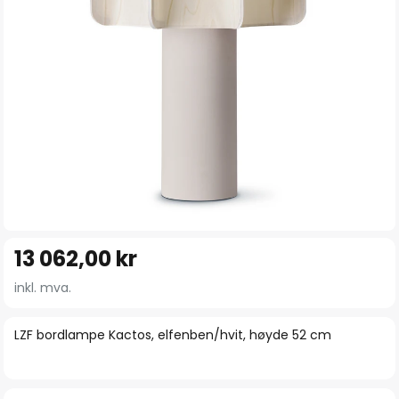
Gå
13 062,00 kr
til
begynnelsen
inkl. mva.
av
bildegalleri
LZF bordlampe Kactos, elfenben/hvit, høyde 52 cm