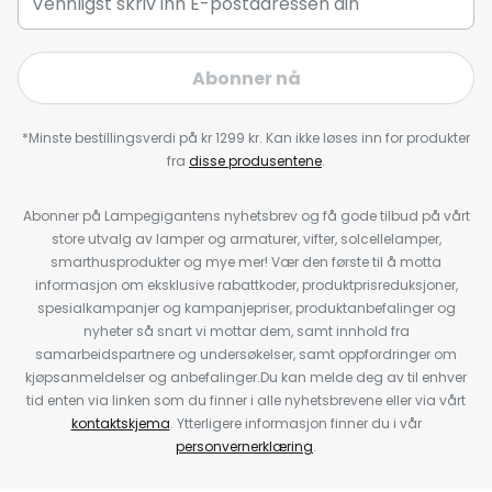
Abonner nå
*Minste bestillingsverdi på kr 1299 kr. Kan ikke løses inn for produkter
fra
disse produsentene
.
Abonner på Lampegigantens nyhetsbrev og få gode tilbud på vårt
store utvalg av lamper og armaturer, vifter, solcellelamper,
smarthusprodukter og mye mer! Vær den første til å motta
informasjon om eksklusive rabattkoder, produktprisreduksjoner,
spesialkampanjer og kampanjepriser, produktanbefalinger og
nyheter så snart vi mottar dem, samt innhold fra
samarbeidspartnere og undersøkelser, samt oppfordringer om
kjøpsanmeldelser og anbefalinger.Du kan melde deg av til enhver
tid enten via linken som du finner i alle nyhetsbrevene eller via vårt
kontaktskjema
. Ytterligere informasjon finner du i vår
personvernerklæring
.