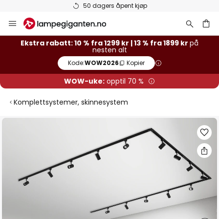
50 dagers åpent kjøp
Hopp
til
innhold
Ekstra rabatt: 10 % fra 1299 kr | 13 % fra 1899 kr
på
nesten alt
Kode:
WOW2026
Kopier
WOW-uke:
opptil 70 %
Komplettsystemer, skinnesystem
Gå
til
slutten
av
bildegalleri