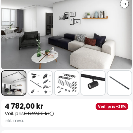
Gå
4 782,00 kr
Veil. pris -28%
til
Veil. pris
6 642,00 kr
begynnelsen
inkl. mva.
av
bildegalleri