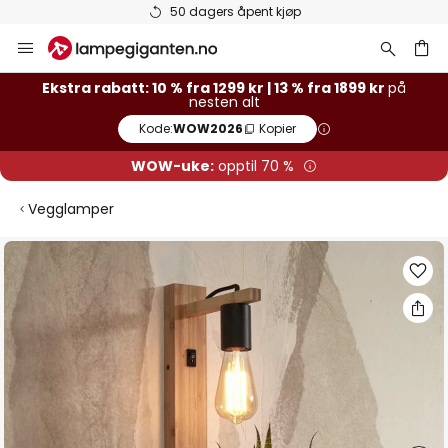
50 dagers åpent kjøp
Hopp
til
innhold
Ekstra rabatt: 10 % fra 1299 kr | 13 % fra 1899 kr
på
nesten alt
Kode:
WOW2026
Kopier
WOW-uke:
opptil 70 %
Vegglamper
Gå
til
slutten
av
bildegalleri