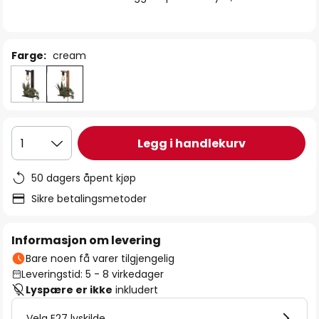
Farge:
cream
Legg i handlekurv
1
50 dagers åpent kjøp
Sikre betalingsmetoder
Informasjon om levering
Bare noen få varer tilgjengelig
Leveringstid: 5 - 8 virkedager
Lyspære er ikke
inkludert
Velg E27 lyskilde