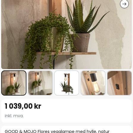
Gå
1 039,00 kr
til
begynnelsen
inkl. mva.
av
bildegalleri
GOOD & MOJO Flores vegglampe med hylle, natur