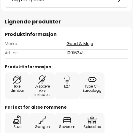
Lignende produkter
Produktinformasjon
Merke
Good & Mojo
Art. nr.:
10016241
Produktinformasjon
Ikke
Lyspære
E27
Type C -
dimbar
ikke
Europlugg
inkludert
Perfekt for disse rommene
Stue
Gangen
Soverom
Spisestue