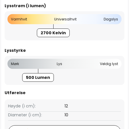
Lysstrøm (i lumen)
Varmhvit
Universalhvit
Dagslys
2700 Kelvin
Lysstyrke
Mørk
Lys
Veldig lyst
500 Lumen
Utførelse
Høyde (i cm):
12
Diameter (i cm):
10