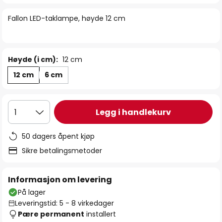
bildegalleri
Fallon LED-taklampe, høyde 12 cm
Høyde (i cm):
12 cm
12 cm
6 cm
Legg i handlekurv
1
50 dagers åpent kjøp
Sikre betalingsmetoder
Informasjon om levering
På lager
Leveringstid: 5 - 8 virkedager
Pære permanent
installert