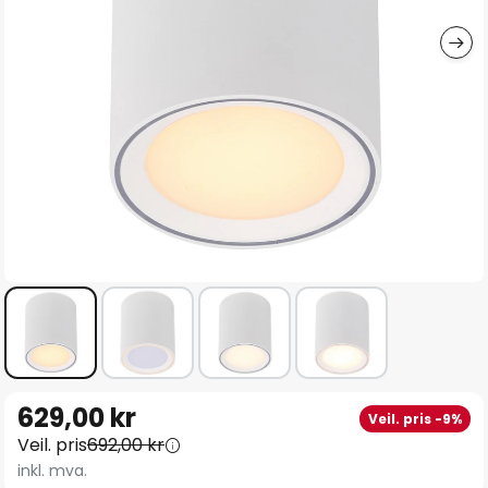
Gå
629,00 kr
Veil. pris -9%
til
Veil. pris
692,00 kr
begynnelsen
inkl. mva.
av