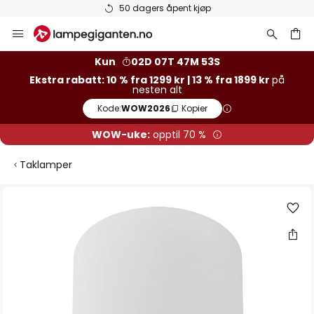
 dagers åpent kjøp
Varer på l
Hopp
til
innhold
Kun
02D 07T 47M 52S
Ekstra rabatt: 10 % fra 1299 kr | 13 % fra 1899 kr
på
nesten alt
Kode:
WOW2026
Kopier
WOW-uke:
opptil 70 %
Taklamper
Gå
til
slutten
av
bildegalleri