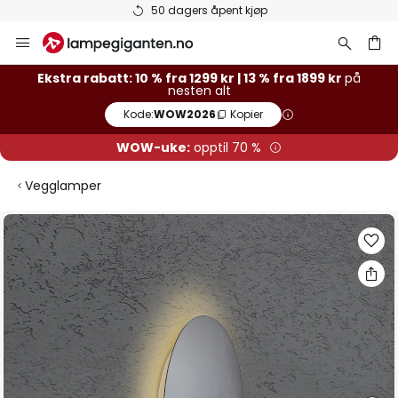
50 dagers åpent kjøp
Hopp
til
innhold
Ekstra rabatt: 10 % fra 1299 kr | 13 % fra 1899 kr
på
nesten alt
Kode:
WOW2026
Kopier
WOW-uke:
opptil 70 %
Vegglamper
Gå
til
slutten
av
bildegalleri