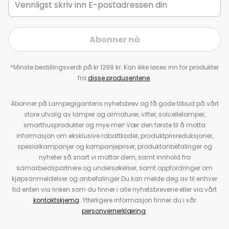
Abonner nå
*Minste bestillingsverdi på kr 1299 kr. Kan ikke løses inn for produkter
fra
disse produsentene
.
Abonner på Lampegigantens nyhetsbrev og få gode tilbud på vårt
store utvalg av lamper og armaturer, vifter, solcellelamper,
smarthusprodukter og mye mer! Vær den første til å motta
informasjon om eksklusive rabattkoder, produktprisreduksjoner,
spesialkampanjer og kampanjepriser, produktanbefalinger og
nyheter så snart vi mottar dem, samt innhold fra
samarbeidspartnere og undersøkelser, samt oppfordringer om
kjøpsanmeldelser og anbefalinger.Du kan melde deg av til enhver
tid enten via linken som du finner i alle nyhetsbrevene eller via vårt
kontaktskjema
. Ytterligere informasjon finner du i vår
personvernerklæring
.