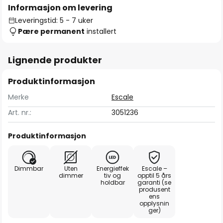
Informasjon om levering
Leveringstid: 5 - 7 uker
Pære permanent
installert
Lignende produkter
Produktinformasjon
Merke
Escale
Art. nr.:
3051236
Produktinformasjon
Dimmbar
Uten
Energieffek
Escale –
dimmer
tiv og
opptil 5 års
holdbar
garanti (se
produsent
ens
opplysnin
ger)