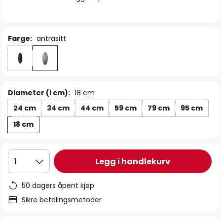
Farge:
antrasitt
Diameter (i cm):
18 cm
24 cm
34 cm
44 cm
59 cm
79 cm
95 cm
18 cm
Legg i handlekurv
1
50 dagers åpent kjøp
Sikre betalingsmetoder