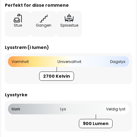
Perfekt for disse rommene
Stue
Gangen
Spisestue
Lysstrøm (i lumen)
Varmhvit
Universalhvit
Dagslys
2700 Kelvin
Lysstyrke
Mørk
Lys
Veldig lyst
900 Lumen