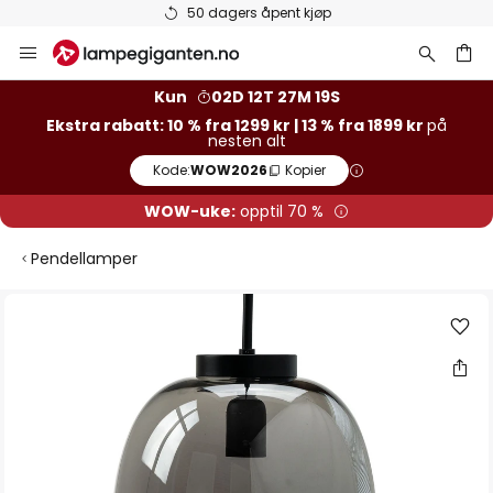
Varer på lager sendes raskt
Hopp
til
innhold
Kun
02D 12T 27M 18S
Ekstra rabatt: 10 % fra 1299 kr | 13 % fra 1899 kr
på
nesten alt
Kode:
WOW2026
Kopier
WOW-uke:
opptil 70 %
Pendellamper
Gå
til
slutten
av
bildegalleri