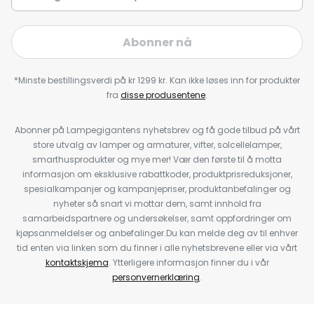
Abonner nå
*Minste bestillingsverdi på kr 1299 kr. Kan ikke løses inn for produkter
fra
disse produsentene
.
Abonner på Lampegigantens nyhetsbrev og få gode tilbud på vårt
store utvalg av lamper og armaturer, vifter, solcellelamper,
smarthusprodukter og mye mer! Vær den første til å motta
informasjon om eksklusive rabattkoder, produktprisreduksjoner,
spesialkampanjer og kampanjepriser, produktanbefalinger og
nyheter så snart vi mottar dem, samt innhold fra
samarbeidspartnere og undersøkelser, samt oppfordringer om
kjøpsanmeldelser og anbefalinger.Du kan melde deg av til enhver
tid enten via linken som du finner i alle nyhetsbrevene eller via vårt
kontaktskjema
. Ytterligere informasjon finner du i vår
personvernerklæring
.