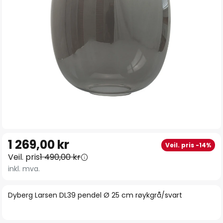
Gå
1 269,00 kr
Veil. pris -14%
til
Veil. pris
1 490,00 kr
begynnelsen
inkl. mva.
av
bildegalleri
Dyberg Larsen DL39 pendel Ø 25 cm røykgrå/svart