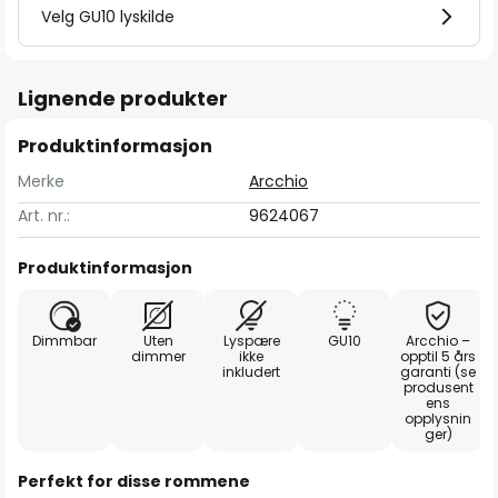
Velg GU10 lyskilde
Lignende produkter
Produktinformasjon
Merke
Arcchio
Art. nr.:
9624067
Produktinformasjon
Dimmbar
Uten
Lyspære
GU10
Arcchio –
dimmer
ikke
opptil 5 års
inkludert
garanti (se
produsent
ens
opplysnin
ger)
Perfekt for disse rommene