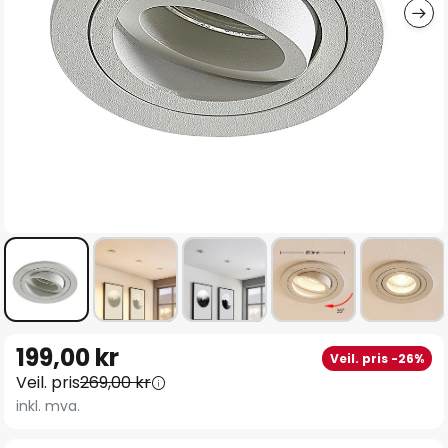
Gå
199,00 kr
Veil. pris -26%
til
Veil. pris
269,00 kr
begynnelsen
inkl. mva.
av
bildegalleri