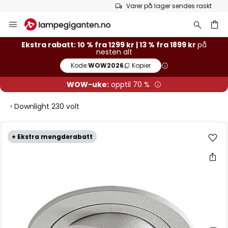
Varer på lager sendes raskt
Hopp
til
innhold
Ekstra rabatt: 10 % fra 1299 kr | 13 % fra 1899 kr
på
nesten alt
Kode:
WOW2026
Kopier
WOW-uke:
opptil 70 %
Downlight 230 volt
Gå
+ Ekstra mengderabatt
til
slutten
av
bildegalleri