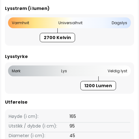
Lysstrøm (i lumen)
Varmhvit
Universalhvit
Dagslys
2700 Kelvin
Lysstyrke
Mørk
Lys
Veldig lyst
1200 Lumen
Utførelse
Høyde (i cm):
165
Utstikk / dybde (i cm):
95
Diameter (i cm):
45