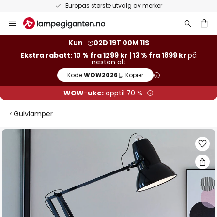
Europas største utvalg av merker
Hopp
til
innhold
Kun
02D 19T 00M 10S
Ekstra rabatt: 10 % fra 1299 kr | 13 % fra 1899 kr
på
nesten alt
Kode:
WOW2026
Kopier
WOW-uke:
opptil 70 %
Gulvlamper
Gå
til
slutten
av
bildegalleri