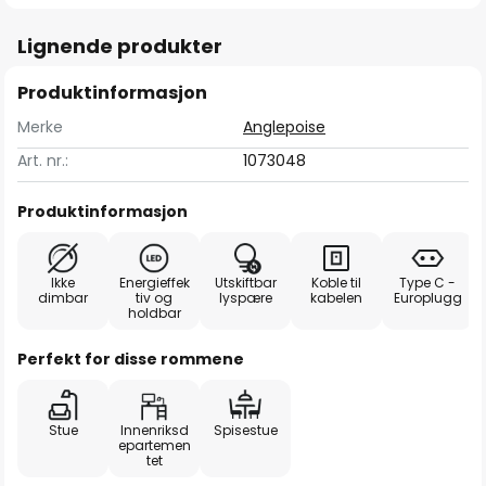
Lignende produkter
Produktinformasjon
Merke
Anglepoise
Art. nr.:
1073048
Produktinformasjon
Ikke
Energieffek
Utskiftbar
Koble til
Type C -
dimbar
tiv og
lyspære
kabelen
Europlugg
holdbar
Perfekt for disse rommene
Stue
Innenriksd
Spisestue
epartemen
tet