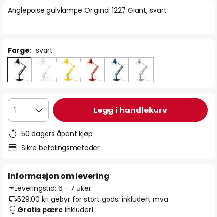
bildegalleri
Anglepoise gulvlampe Original 1227 Giant, svart
Farge:
svart
Legg i handlekurv
1
50 dagers åpent kjøp
Sikre betalingsmetoder
Informasjon om levering
Leveringstid: 6 - 7 uker
529,00 kr
i gebyr for stort gods, inkludert mva
Gratis pære
inkludert