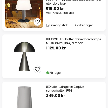
utendørs bruk
519,00 kr
Veil. pris
548,00 kr
Leveringstid: 8 - 12 virkedager
HÜBSCH LED-batteridrevet bordlampe
Mush, nikkel, IP44, dimbar
1 125,00 kr
På lager
LED orienteringslys Caplux
sensorbatteri IP54
249,00 kr