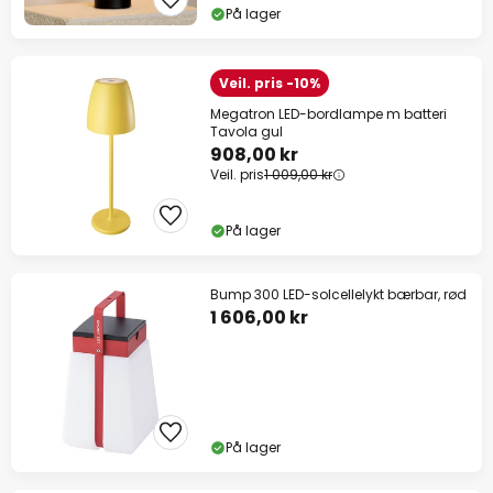
På lager
Veil. pris -10%
Megatron LED-bordlampe m batteri
Tavola gul
908,00 kr
Veil. pris
1 009,00 kr
På lager
Bump 300 LED-solcellelykt bærbar, rød
1 606,00 kr
På lager