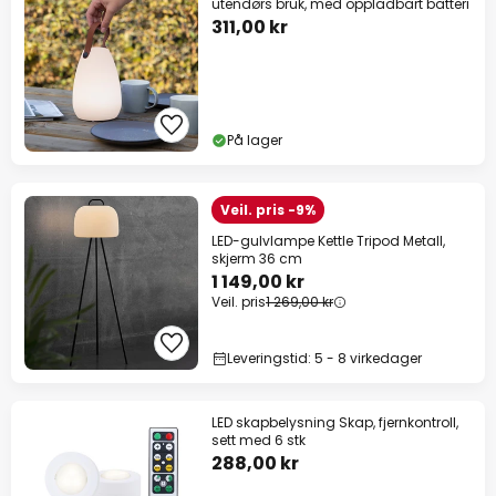
utendørs bruk, med oppladbart batteri
311,00 kr
På lager
Veil. pris -9%
LED-gulvlampe Kettle Tripod Metall,
skjerm 36 cm
1 149,00 kr
Veil. pris
1 269,00 kr
Leveringstid: 5 - 8 virkedager
LED skapbelysning Skap, fjernkontroll,
sett med 6 stk
288,00 kr