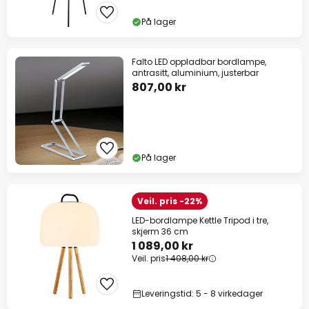
På lager
Falto LED oppladbar bordlampe,
antrasitt, aluminium, justerbar
807,00 kr
På lager
Veil. pris -22%
LED-bordlampe Kettle Tripod i tre,
skjerm 36 cm
1 089,00 kr
Veil. pris
1 408,00 kr
Leveringstid: 5 - 8 virkedager