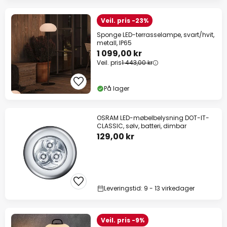
Veil. pris -23%
Sponge LED-terrasselampe, svart/hvit,
metall, IP65
1 099,00 kr
Veil. pris
1 443,00 kr
På lager
OSRAM LED-møbelbelysning DOT-IT-
CLASSIC, sølv, batteri, dimbar
129,00 kr
Leveringstid: 9 - 13 virkedager
Veil. pris -9%