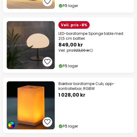
På lager
Veil. pris -8%
LED-bordlampe Sponge table med
21,5 cm batteri
849,00 kr
Veil. pris
923,00 kr
På lager
Bærbar bordlampe Cub, app-
kontrollerbar, RGBW
1 028,00 kr
På lager