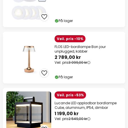
På lager
Veil. pris -10%
FLOS LED-bordlampe Bon jour
unplugged, kobber
2 789,00 kr
Veil. pris
3 099,00 kr
På lager
Veil. pris -53%
Lucande LED oppladbar bordlampe
Cube, aluminium, IP54, dimbar
1 199,00 kr
Veil. pris
2 549,00 kr