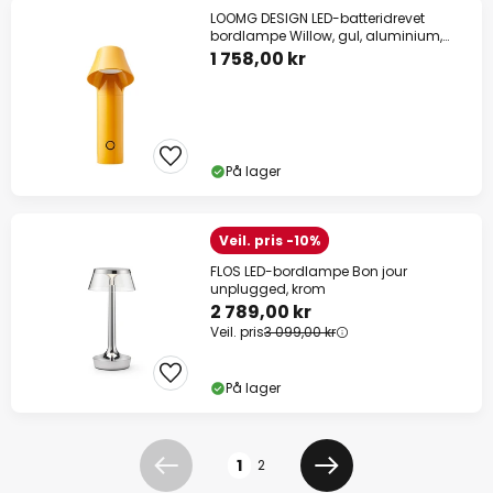
LOOMG DESIGN LED-batteridrevet
bordlampe Willow, gul, aluminium,
IP54
1 758,00 kr
På lager
Veil. pris -10%
FLOS LED-bordlampe Bon jour
unplugged, krom
2 789,00 kr
Veil. pris
3 099,00 kr
På lager
Side
1
2
Forrige
Neste