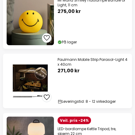
Mr Maria Smiley nattlampe Bundle of
Light, 11 cm
275,00 kr
På lager
Paulmann Mobile Strip Parasol-Light 4
x 40cm
271,00 kr
Leveringstid: 8 - 12 virkedager
Veil. pris -24%
LED-bordlampe Kettle Tripod, tre,
skjerm 22 cm