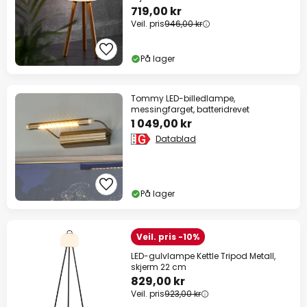
719,00 kr
Veil. pris
946,00 kr
På lager
Tommy LED-billedlampe,
messingfarget, batteridrevet
1 049,00 kr
Datablad
På lager
Veil. pris -10%
LED-gulvlampe Kettle Tripod Metall,
skjerm 22 cm
829,00 kr
Veil. pris
923,00 kr