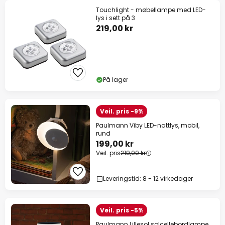
Touchlight - møbellampe med LED-
lys i sett på 3
219,00 kr
På lager
Veil. pris -9%
Paulmann Viby LED-nattlys, mobil,
rund
199,00 kr
Veil. pris
219,00 kr
Leveringstid: 8 - 12 virkedager
Veil. pris -5%
Paulmann Lillesol solcellebordlampe,