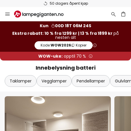
Varer på lager sendes raskt
Hopp
til
innhold
Kun
00D 18T 06M 23S
Ekstra rabatt: 10 % fra 1299 kr | 13 % fra 1899 kr
på
nesten alt
Kode:
WOW2026
Kopier
WOW-uke:
opptil 70 %
Innebelysning batteri
Taklamper
Vegglamper
Pendellamper
Gulvla