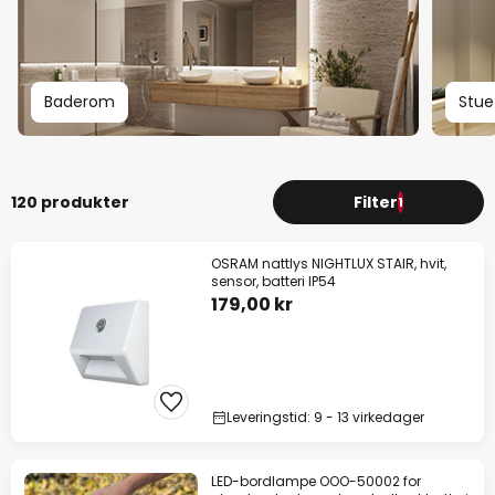
Baderom
Stue
120 produkter
Filter
1
OSRAM nattlys NIGHTLUX STAIR, hvit,
sensor, batteri IP54
179,00 kr
Leveringstid: 9 - 13 virkedager
LED-bordlampe OOO-50002 for