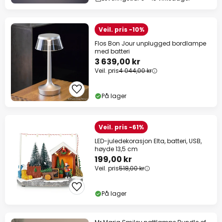
Veil. pris -10%
Flos Bon Jour unplugged bordlampe
med batteri
3 639,00 kr
Veil. pris
4 044,00 kr
På lager
Veil. pris -61%
LED-juledekorasjon Elta, batteri, USB,
høyde 13,5 cm
199,00 kr
Veil. pris
518,00 kr
På lager