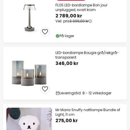
FLOS LED-bordlampe Bon jour
unplugged, svart krom
2 789,00 kr
Veil. pris
3 099,00 kr
På lager
LED-bordlampe Bougie grå/røkgrå-
transparent
346,00 kr
Leveringstid: 8 - 12 virkedager
Mr Maria Snuffy nattlampe Bundle of
Light, 11 cm
275,00 kr