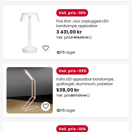
Veil. pris -10%
Flos Bon Jour unplugged LED-
bordlampe, oppladbar
3 431,00 kr
Veil. pris
3 813,00 kr
På lager
Veil. pris -33%
Falto LED oppladbar bordlampe,
gullfarget, aluminium, justerbar
539,00 kr
Veil. pris
807,00 kr
På lager
Veil. pris -10%