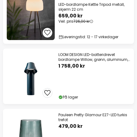
LED-bordlampe Kettle Tripod metall,
skjerm 22 cm
659,00 kr
Veil. pris
726,00 kr
Leveringstid: 12 - 17 virkedager
LOOM DESIGN LED-batteridrevet
bordlampe Willow, grønn, aluminium,
IP54
1 758,00 kr
På lager
Pauleen Pretty Glamour E27-LED turkis
trefot
479,00 kr