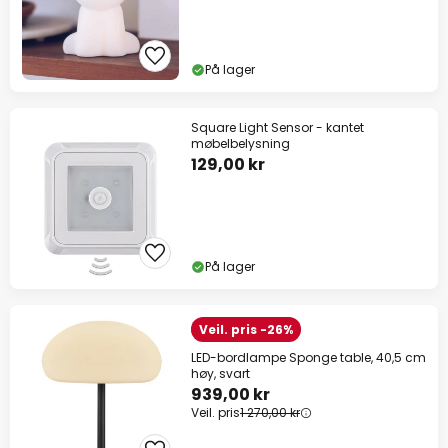
På lager
Square Light Sensor - kantet
møbelbelysning
129,00 kr
På lager
Veil. pris -26%
LED-bordlampe Sponge table, 40,5 cm
høy, svart
939,00 kr
Veil. pris
1 270,00 kr