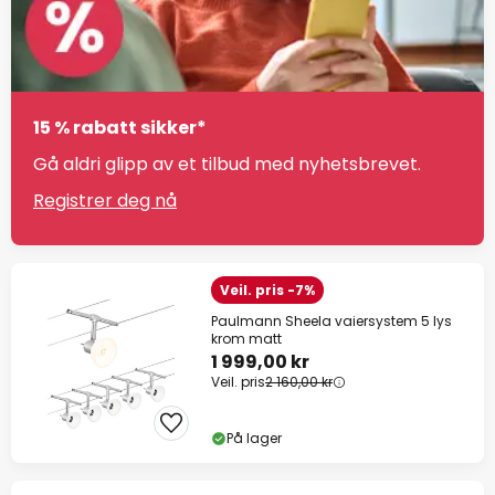
15 % rabatt sikker*
Gå aldri glipp av et tilbud med nyhetsbrevet.
Registrer deg nå
Veil. pris -7%
Paulmann Sheela vaiersystem 5 lys
krom matt
1 999,00 kr
Veil. pris
2 160,00 kr
På lager