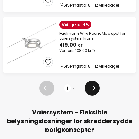
Leveringstid: 8 - 12 virkedager
Veil. pris -4%
Paulmann Wire RoundMac spot for
vaiersystem krom
419,00 kr
Veil. pris
438,00 kr
Leveringstid: 8 - 12 virkedager
Side
1
2
Forrige
Neste
Vaiersystem - Fleksible
belysningsløsninger for skreddersydde
boligkonsepter