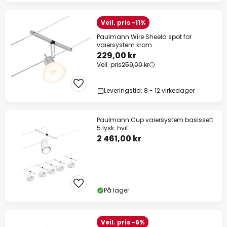
Veil. pris -11%
Paulmann Wire Sheela spot for
vaiersystem krom
229,00 kr
Veil. pris
259,00 kr
Leveringstid: 8 - 12 virkedager
Paulmann Cup vaiersystem basissett
5 lysk. hvit
2 461,00 kr
På lager
Veil. pris -6%