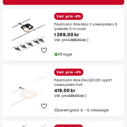
Veil. pris -8%
Paulmann Wire Mac II vaiersystem, 5
lyskilder, 5 m svart
1 269,00 kr
Veil. pris
1 386,00 kr
På lager
Veil. pris -4%
Paulmann Wire DiscLED LED-spot f.
vaiersystem hvit
419,00 kr
Veil. pris
438,00 kr
Leveringstid: 8 - 12 virkedager