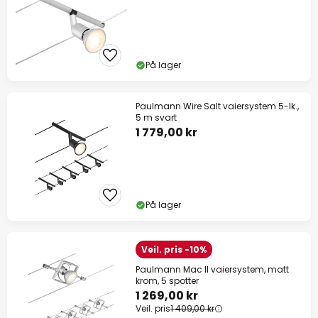
På lager
Paulmann Wire Salt vaiersystem 5-lk.,
5 m svart
1 779,00 kr
På lager
Veil. pris -10%
Paulmann Mac II vaiersystem, matt
krom, 5 spotter
1 269,00 kr
Veil. pris
1 409,00 kr