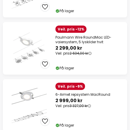
På lager
Veil. pris -12%
Paulmann Wire RoundMac LED-
vaiersystem, 5 lyskilder hvit
2 299,00 kr
Veil. pris
2 634,00 kr
På lager
Veil. pris -9%
6-Armet repsystem MacRound
2 999,00 kr
Veil. pris
3 327,00 kr
På lager