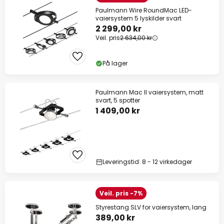
Paulmann Wire RoundMac LED-
vaiersystem 5 lyskilder svart
2 299,00 kr
Veil. pris
2 634,00 kr
På lager
Paulmann Mac II vaiersystem, matt
svart, 5 spotter
1 409,00 kr
Leveringstid: 8 - 12 virkedager
Veil. pris -7%
Styrestang SLV for vaiersystem, lang
389,00 kr