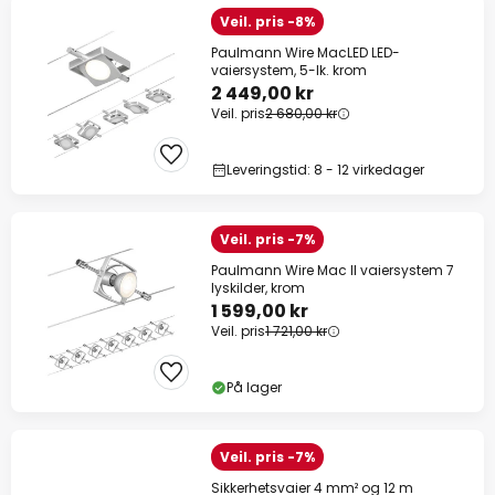
Veil. pris -8%
Paulmann Wire MacLED LED-
vaiersystem, 5-lk. krom
2 449,00 kr
Veil. pris
2 680,00 kr
Leveringstid: 8 - 12 virkedager
Veil. pris -7%
Paulmann Wire Mac II vaiersystem 7
lyskilder, krom
1 599,00 kr
Veil. pris
1 721,00 kr
På lager
Veil. pris -7%
Sikkerhetsvaier 4 mm² og 12 m