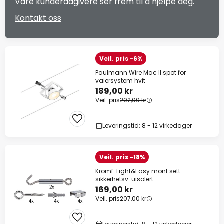
Våre kunderådgivere ser frem til å hjelpe deg.
Kontakt oss
Veil. pris -6%
Paulmann Wire Mac II spot for
vaiersystem hvit
189,00 kr
Veil. pris
202,00 kr
Leveringstid: 8 - 12 virkedager
Veil. pris -18%
Kromf. Light&Easy mont.sett
sikkerhetsv. uisolert
169,00 kr
Veil. pris
207,00 kr