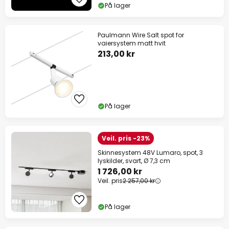
På lager
Paulmann Wire Salt spot for
vaiersystem matt hvit
213,00 kr
På lager
Veil. pris -23%
Skinnesystem 48V Lumaro, spot, 3
lyskilder, svart, Ø 7,3 cm
1 726,00 kr
Veil. pris
2 257,00 kr
På lager