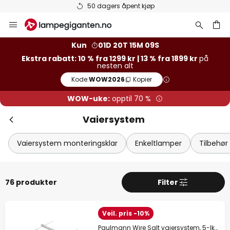
Varer på lager sendes raskt
Hopp
til
innhold
Kun
01D 20T 15M 08S
Ekstra rabatt: 10 % fra 1299 kr | 13 % fra 1899 kr
på
nesten alt
Kode:
WOW2026
Kopier
WOW-uke:
opptil 70 %
Vaiersystem
Vaiersystem monteringsklar
Enkeltlamper
Tilbehør
76 produkter
Filter
Veil. pris -10%
Paulmann Wire Salt vaiersystem, 5-lk.,