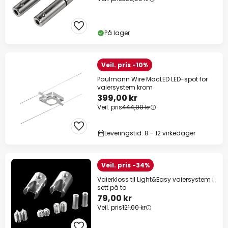
På lager
Veil. pris -10%
Paulmann Wire MacLED LED-spot for
vaiersystem krom
399,00 kr
Veil. pris
444,00 kr
Leveringstid: 8 - 12 virkedager
Veil. pris -34%
Vaierkloss til Light&Easy vaiersystem i
sett på to
79,00 kr
Veil. pris
121,00 kr