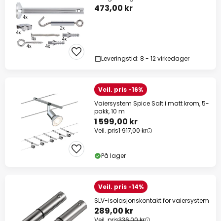
473,00 kr
Leveringstid: 8 - 12 virkedager
Veil. pris -16%
Vaiersystem Spice Salt i matt krom, 5-
pakk, 10 m
1 599,00 kr
Veil. pris
1 917,00 kr
På lager
Veil. pris -14%
SLV-isolasjonskontakt for vaiersystem
289,00 kr
Veil. pris
336,00 kr