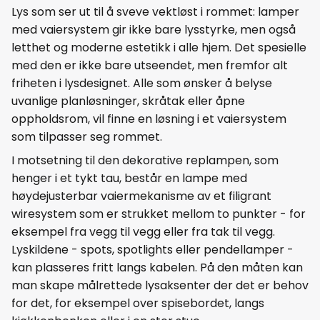
Lys som ser ut til å sveve vektløst i rommet: lamper
med vaiersystem gir ikke bare lysstyrke, men også
letthet og moderne estetikk i alle hjem. Det spesielle
med den er ikke bare utseendet, men fremfor alt
friheten i lysdesignet. Alle som ønsker å belyse
uvanlige planløsninger, skråtak eller åpne
oppholdsrom, vil finne en løsning i et vaiersystem
som tilpasser seg rommet.
I motsetning til den dekorative replampen, som
henger i et tykt tau, består en lampe med
høydejusterbar vaiermekanisme av et filigrant
wiresystem som er strukket mellom to punkter - for
eksempel fra vegg til vegg eller fra tak til vegg.
Lyskildene - spots, spotlights eller pendellamper -
kan plasseres fritt langs kabelen. På den måten kan
man skape målrettede lysaksenter der det er behov
for det, for eksempel over spisebordet, langs