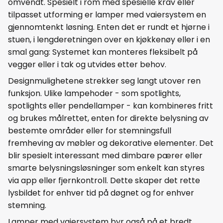
omvendt. Spesielt i rom med spesielle krav eller
tilpasset utforming er lamper med vaiersystem en
gjennomtenkt løsning. Enten det er rundt et hjørne i
stuen, i lengderetningen over en kjøkkenøy eller i en
smal gang: Systemet kan monteres fleksibelt på
vegger eller i tak og utvides etter behov.
Designmulighetene strekker seg langt utover ren
funksjon. Ulike lampehoder - som spotlights,
spotlights eller pendellamper - kan kombineres fritt
og brukes målrettet, enten for direkte belysning av
bestemte områder eller for stemningsfull
fremheving av møbler og dekorative elementer. Det
blir spesielt interessant med dimbare pærer eller
smarte belysningsløsninger som enkelt kan styres
via app eller fjernkontroll. Dette skaper det rette
lysbildet for enhver tid på døgnet og for enhver
stemning.
Lamper med vaiersystem byr også på et bredt