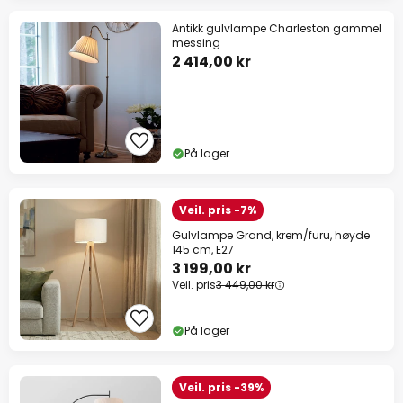
Antikk gulvlampe Charleston gammel
messing
2 414,00 kr
På lager
Veil. pris -7%
Gulvlampe Grand, krem/furu, høyde
145 cm, E27
3 199,00 kr
Veil. pris
3 449,00 kr
På lager
Veil. pris -39%