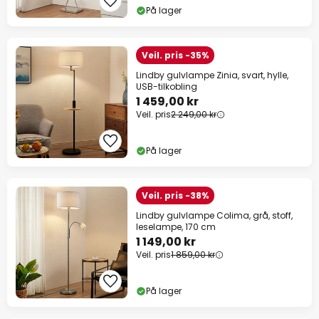
På lager
Veil. pris -35%
Lindby gulvlampe Zinia, svart, hylle,
USB-tilkobling
1 459,00 kr
Veil. pris
2 249,00 kr
På lager
Veil. pris -38%
Lindby gulvlampe Colima, grå, stoff,
leselampe, 170 cm
1 149,00 kr
Veil. pris
1 859,00 kr
På lager