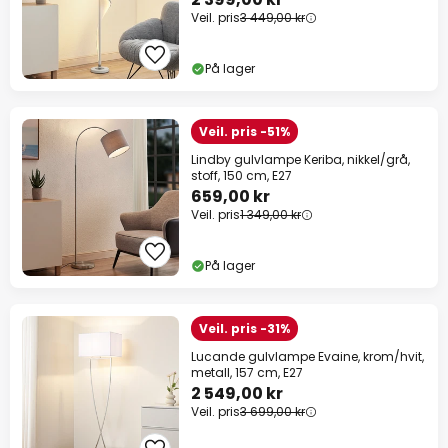
Veil. pris
3 449,00 kr
På lager
Veil. pris -51%
Lindby gulvlampe Keriba, nikkel/grå,
stoff, 150 cm, E27
659,00 kr
Veil. pris
1 349,00 kr
På lager
Veil. pris -31%
Lucande gulvlampe Evaine, krom/hvit,
metall, 157 cm, E27
2 549,00 kr
Veil. pris
3 699,00 kr