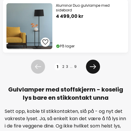
Aluminor Duo gulvlampe med
sidebord
4 499,00 kr
På lager
Side
1
2
3
...
9
Forrige
Neste
Gulvlamper med stoffskjerm - koselig
lys bare en stikkontakt unna
Sett opp, koble til stikkontakten, slå på - og nyt det
vakreste lyset. Ja, så enkelt kan det være å få lys inn
i de fire veggene dine. Og ikke hvilket som helst lys,