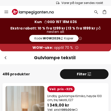
Varer på lager sendes raskt
Hopp
Luk
Ekstra rabatt
til
innhold
13 % rabatt
fra 1899 kr
Kun
00D 15T 18M 03S
Ekstra rabatt: 10 % fra 1299 kr | 13 % fra 1899 kr
på
nesten alt
10 % rabatt
fra 1299 kr
Kode:
WOW2026
Kopier
på nesten alt*
WOW-uke:
opptil 70 %
Kode:
WOW2026
Kopier
Gulvlampe tekstil
Spar nå
486 produkter
Filter
*Unntatte produsenter
Veil. pris -32%
Lindby gulvlampe Kimiko, høyde 100
cm, tre, tekstil, E27
1 349,00 kr
Veil. pris
1 989,00 kr