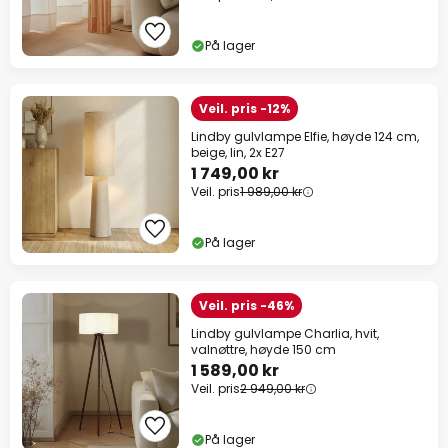
På lager
Veil. pris -12%
Lindby gulvlampe Elfie, høyde 124 cm,
beige, lin, 2x E27
1 749,00 kr
Veil. pris
1 989,00 kr
På lager
Veil. pris -46%
Lindby gulvlampe Charlia, hvit,
valnøttre, høyde 150 cm
1 589,00 kr
Veil. pris
2 949,00 kr
På lager