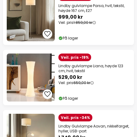
Lindby gulvlampe Parsa, hvit, tekstil,
høyde 167 cm, E27
999,00 kr
Veil. pris
1 859,00 kr
På lager
Veil. pris -19%
Lindby gulvlampe Liana, høyde 123
cm, hvit, tekstil
529,00 kr
Veil. pris
659,00 kr
På lager
Veil. pris -34%
Lindby Gulvlampe Aovan, nikkelfarget,
hyller, USB-port