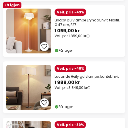
Få igjen
Veil. pris -43%
Lindby gulvlampe Eryndor, hvit, tekstil,
Ø 47 cm, E27
1 059,00 kr
Veil. pris
1 859,00 kr
På lager
Veil. pris -48%
Lucande Heily gulvlampe, kantet, hvit
1 989,00 kr
Veil. pris
3 849,00 kr
På lager
Veil. pris -39%