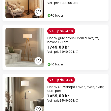
Veil. pris
2 399,00 kr
På lager
Veil. pris -40%
Lindby gulvlampe Charlia, hvit, tre,
høyde 150 cm
1 749,00 kr
Veil. pris
2 949,00 kr
På lager
Veil. pris -42%
Lindby Gulvlampe Aovan, svart, hyller,
USB-port
1 459,00 kr
Veil. pris
2 549,00 kr