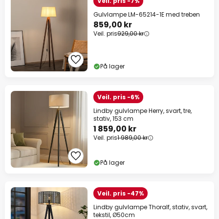
Veil. pris -7%
Gulvlampe LM-65214-1E med treben
859,00 kr
Veil. pris
929,00 kr
På lager
Veil. pris -6%
Lindby gulvlampe Herry, svart, tre,
stativ, 153 cm
1 859,00 kr
Veil. pris
1 989,00 kr
På lager
Veil. pris -47%
Lindby gulvlampe Thoralf, stativ, svart,
tekstil, Ø50cm