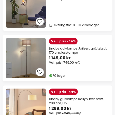
Leveringstid: 9 - 13 virkedager
Veil. pris -34%
Lindby gulvlampe Jaileen, grå, tekstil,
170 cm, leselampe
1 149,00 kr
Veil. pris
1 749,00 kr
På lager
Veil. pris -44%
Lindby gulvlampe Railyn, hvit, stoff,
200 cm, E27
1 259,00 kr
Veil. pris
2 249,00 kr