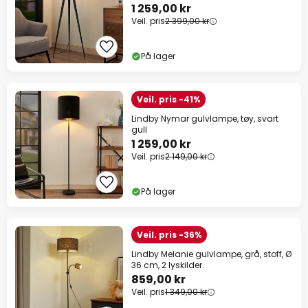
1 259,00 kr
Veil. pris
2 399,00 kr
På lager
Veil. pris -41%
Lindby Nymar gulvlampe, tøy, svart
gull
1 259,00 kr
Veil. pris
2 149,00 kr
På lager
Veil. pris -36%
Lindby Melanie gulvlampe, grå, stoff, Ø
36 cm, 2 lyskilder.
859,00 kr
Veil. pris
1 349,00 kr