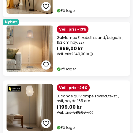
På lager
Nyhet
Veil. pris -13%
Gulvlampe Elizabeth, sand/beige, lin,
152 cm høy, E27
1 859,00 kr
Veil. pris
2 149,00 kr
På lager
Veil. pris -24%
Lucande gulvlampe Tovina, tekstil,
hvit, høyde 165 cm
1 199,00 kr
Veil. pris
1 589,00 kr
På lager