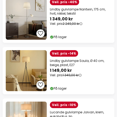
Veil. pris -40%
Lindby gulvlampe Nantwin, 175 cm,
hvit, nikkel, tekstil
1 349,00 kr
Veil. pris
2 249,00 kr
På lager
Veil. pris -14%
Lindby gulvlampe Soula, Ø 40 cm,
beige, plast, E27
1 149,00 kr
Veil. pris
1 349,00 kr
På lager
Veil. pris -10%
Lucande gulvlampe Jorvan, krem,
eukalyptus, lin