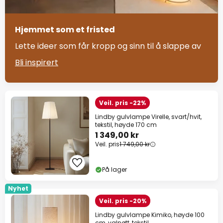
Hjemmet som et fristed
Lette ideer som får kropp og sinn til å slappe av
Bli inspirert
Veil. pris -22%
Lindby gulvlampe Virelle, svart/hvit,
tekstil, høyde 170 cm
1 349,00 kr
Veil. pris
1 749,00 kr
På lager
Nyhet
Veil. pris -20%
Lindby gulvlampe Kimiko, høyde 100
cm, valnøtt, tekstil