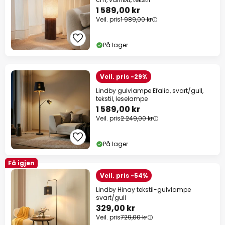
1 589,00 kr
Veil. pris
1 989,00 kr
På lager
Veil. pris -29%
Lindby gulvlampe Efalia, svart/gull,
tekstil, leselampe
1 589,00 kr
Veil. pris
2 249,00 kr
På lager
Få igjen
Veil. pris -54%
Lindby Hinay tekstil-gulvlampe
svart/gull
329,00 kr
Veil. pris
729,00 kr