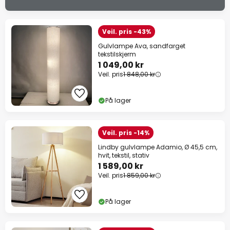
Veil. pris -43%
Gulvlampe Ava, sandfarget
tekstilskjerm
1 049,00 kr
Veil. pris
1 848,00 kr
På lager
Veil. pris -14%
Lindby gulvlampe Adamio, Ø 45,5 cm,
hvit, tekstil, stativ
1 589,00 kr
Veil. pris
1 859,00 kr
På lager