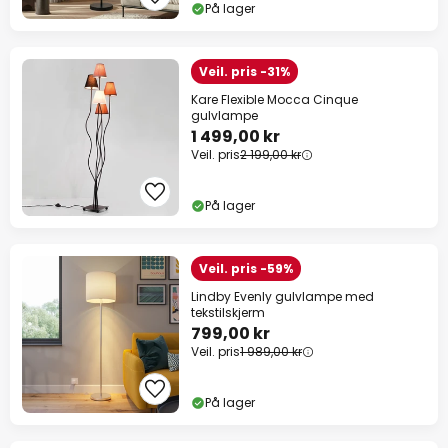
På lager
Veil. pris -31%
Kare Flexible Mocca Cinque
gulvlampe
1 499,00 kr
Veil. pris
2 199,00 kr
På lager
Veil. pris -59%
Lindby Evenly gulvlampe med
tekstilskjerm
799,00 kr
Veil. pris
1 989,00 kr
På lager