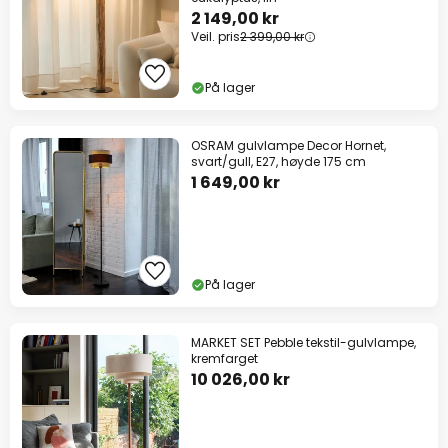
2 149,00 kr
Veil. pris
2 399,00 kr
På lager
OSRAM gulvlampe Decor Hornet,
svart/gull, E27, høyde 175 cm
1 649,00 kr
På lager
MARKET SET Pebble tekstil-gulvlampe,
kremfarget
10 026,00 kr