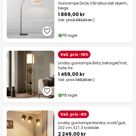
Gulvlampe Dicte, håndbundet skjerm,
beige
1 869,00 kr
Veil. pris
3 061,00 kr
På lager
Veil. pris -16%
Lindby gulvlampe Birta, trefarget/hvit,
hylle, tre
1 459,00 kr
Veil. pris
1 749,00 kr
På lager
Veil. pris -6%
Lindby gulvlampe Nanika, svart/gull,
202 cm, E27, 3 lyskilder.
2 249,00 kr