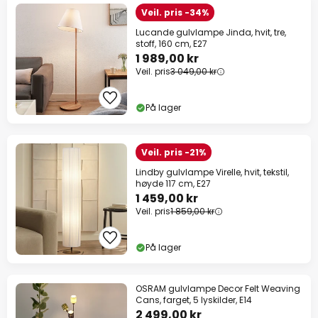
Veil. pris -34%
Lucande gulvlampe Jinda, hvit, tre,
stoff, 160 cm, E27
1 989,00 kr
Veil. pris
3 049,00 kr
På lager
Veil. pris -21%
Lindby gulvlampe Virelle, hvit, tekstil,
høyde 117 cm, E27
1 459,00 kr
Veil. pris
1 859,00 kr
På lager
OSRAM gulvlampe Decor Felt Weaving
Cans, farget, 5 lyskilder, E14
2 499,00 kr