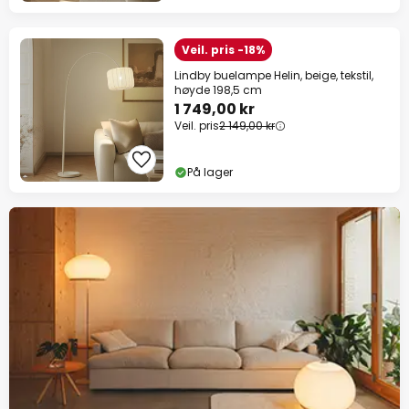
Veil. pris -18%
Lindby buelampe Helin, beige, tekstil,
høyde 198,5 cm
1 749,00 kr
Veil. pris
2 149,00 kr
På lager