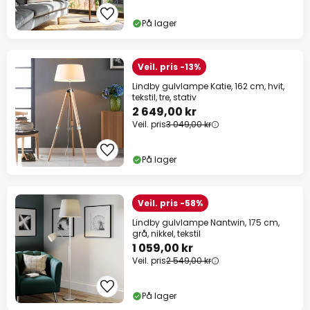
På lager
Veil. pris -13%
Lindby gulvlampe Katie, 162 cm, hvit,
tekstil, tre, stativ
2 649,00 kr
Veil. pris
3 049,00 kr
På lager
Veil. pris -58%
Lindby gulvlampe Nantwin, 175 cm,
grå, nikkel, tekstil
1 059,00 kr
Veil. pris
2 549,00 kr
På lager