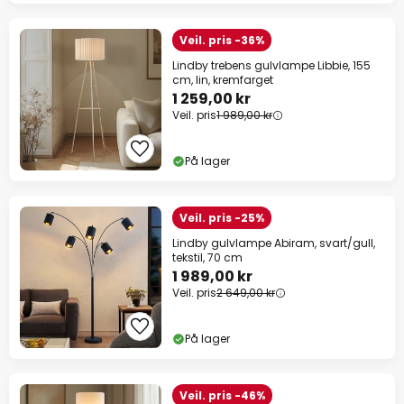
Veil. pris -36%
Lindby trebens gulvlampe Libbie, 155
cm, lin, kremfarget
1 259,00 kr
Veil. pris
1 989,00 kr
På lager
Veil. pris -25%
Lindby gulvlampe Abiram, svart/gull,
tekstil, 70 cm
1 989,00 kr
Veil. pris
2 649,00 kr
På lager
Veil. pris -46%