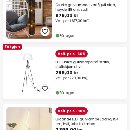
Clarke gulvlampe, svart/gull blad,
høyde 118 cm, stoff
979,00 kr
Veil. pris
1 617,00 kr
På lager
Få igjen
Veil. pris -60%
ELC Elsika gulvlampe på stativ,
stoffskjerm, hvit
289,00 kr
Veil. pris
729,00 kr
På lager
Veil. pris -30%
Lucande LED-gulvlampe Edano, 154
cm, hvit, tekstil, dimbar
2 399,00 kr