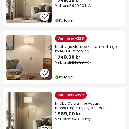
1 749,00 kr
Veil. pris
2 649,00 kr
På lager
Veil. pris -22%
Lindby gulvlampe Zinia, nikkelfarget,
hylle, USB-tilkobling
1 749,00 kr
Veil. pris
2 249,00 kr
På lager
Veil. pris -22%
Lindby Gulvlampe Aovan,
bronsefarget, hyller, USB-port
1 989,00 kr
Veil. pris
2 549,00 kr