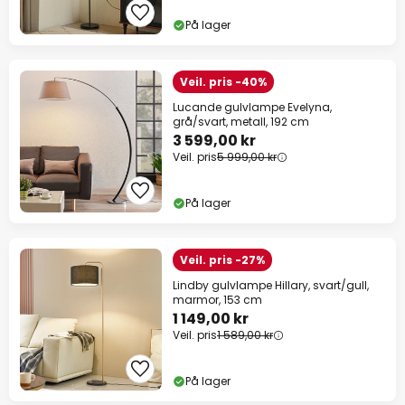
På lager
Veil. pris -40%
Lucande gulvlampe Evelyna,
grå/svart, metall, 192 cm
3 599,00 kr
Veil. pris
5 999,00 kr
På lager
Veil. pris -27%
Lindby gulvlampe Hillary, svart/gull,
marmor, 153 cm
1 149,00 kr
Veil. pris
1 589,00 kr
På lager