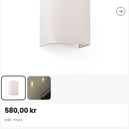
Gå
580,00 kr
til
begynnelsen
inkl. mva.
av