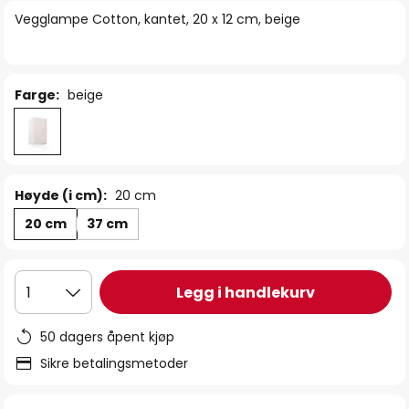
bildegalleri
Vegglampe Cotton, kantet, 20 x 12 cm, beige
Farge:
beige
Høyde (i cm):
20 cm
20 cm
37 cm
Legg i handlekurv
1
50 dagers åpent kjøp
Sikre betalingsmetoder