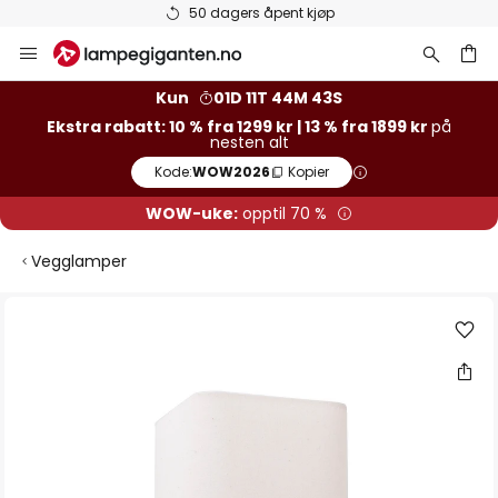
50 dagers åpent kjøp
Hopp
til
innhold
Kun
01D 11T 44M 43S
Ekstra rabatt: 10 % fra 1299 kr | 13 % fra 1899 kr
på
nesten alt
Kode:
WOW2026
Kopier
WOW-uke:
opptil 70 %
Vegglamper
Gå
til
slutten
av
bildegalleri