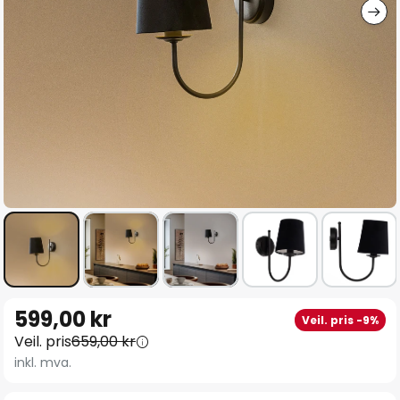
Gå
599,00 kr
Veil. pris -9%
til
Veil. pris
659,00 kr
begynnelsen
inkl. mva.
av
bildegalleri