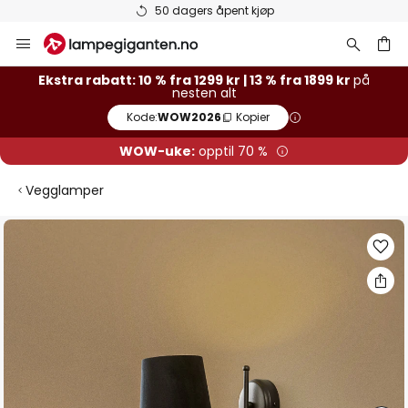
50 dagers åpent kjøp
Hopp
til
innhold
Ekstra rabatt: 10 % fra 1299 kr | 13 % fra 1899 kr
på
nesten alt
Kode:
WOW2026
Kopier
WOW-uke:
opptil 70 %
Vegglamper
Gå
til
slutten
av
bildegalleri