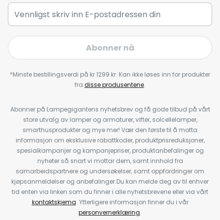
Abonner nå
*Minste bestillingsverdi på kr 1299 kr. Kan ikke løses inn for produkter
fra
disse produsentene
.
Abonner på Lampegigantens nyhetsbrev og få gode tilbud på vårt
store utvalg av lamper og armaturer, vifter, solcellelamper,
smarthusprodukter og mye mer! Vær den første til å motta
informasjon om eksklusive rabattkoder, produktprisreduksjoner,
spesialkampanjer og kampanjepriser, produktanbefalinger og
nyheter så snart vi mottar dem, samt innhold fra
samarbeidspartnere og undersøkelser, samt oppfordringer om
kjøpsanmeldelser og anbefalinger.Du kan melde deg av til enhver
tid enten via linken som du finner i alle nyhetsbrevene eller via vårt
kontaktskjema
. Ytterligere informasjon finner du i vår
personvernerklæring
.