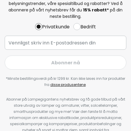
belysningstrender, våre spesialtilbud og rabatter? Ved å
abonnere på vårt nyhetsbrev får du
15% rabatt*
på din
neste bestilling.
Privatkunde
Bedrift
Abonner nå
*Minste bestillingsverdi på kr 1299 kr. Kan ikke løses inn for produkter
fra
disse produsentene
.
Abonner på Lampegigantens nyhetsbrev og få gode tilbud på vårt
store utvalg av lamper og armaturer, vifter, solcellelamper,
smarthusprodukter og mye mer! Vær den første til å motta
informasjon om eksklusive rabattkoder, produktprisreduksjoner,
spesialkampanjer og kampanjepriser, produktanbefalinger og
nyheter så snart vi mottar dem, samt innhold fra