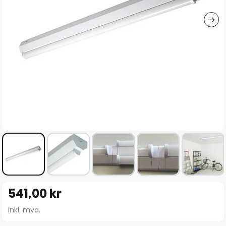
Gå
541,00 kr
til
begynnelsen
inkl. mva.
av