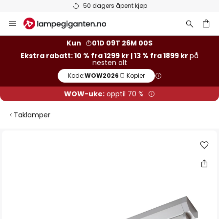
50 dagers åpent kjøp
Hopp
til
innhold
Kun
01D 09T 26M 00S
Ekstra rabatt: 10 % fra 1299 kr | 13 % fra 1899 kr
på
nesten alt
Kode:
WOW2026
Kopier
WOW-uke:
opptil 70 %
Taklamper
Gå
til
slutten
av
bildegalleri