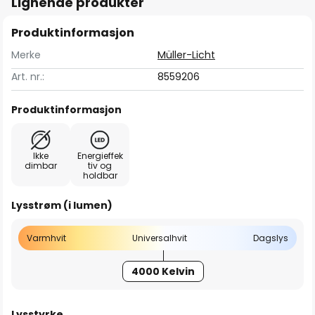
Lignende produkter
Produktinformasjon
Merke
Müller-Licht
Art. nr.:
8559206
Produktinformasjon
Ikke
Energieffek
dimbar
tiv og
holdbar
Lysstrøm (i lumen)
Varmhvit
Universalhvit
Dagslys
4000 Kelvin
Lysstyrke