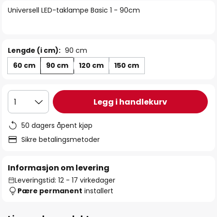
bildegalleri
Universell LED-taklampe Basic 1 - 90cm
Lengde (i cm):
90 cm
60 cm
90 cm
120 cm
150 cm
Legg i handlekurv
1
50 dagers åpent kjøp
Sikre betalingsmetoder
Informasjon om levering
Leveringstid: 12 - 17 virkedager
Pære permanent
installert