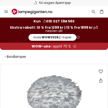
Varer på lager sendes raskt
Hopp
til
innhold
Kun
01D 02T 13M 55S
Ekstra rabatt: 10 % fra 1299 kr | 13 % fra 1899 kr
på
nesten alt
Kode:
WOW2026
Kopier
WOW-uke:
opptil 70 %
Bordlamper
Gå
til
slutten
av
bildegalleri