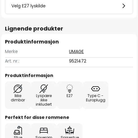
Velg E27 lyskilde
Lignende produkter
Produktinformasjon
Merke
UMAGE
Art. nr.:
9521472
Produktinformasjon
Ikke
Lyspære
E27
Type C -
dimbar
ikke
Europlugg
inkludert
Perfekt for disse rommene
Stue
Soverom
Spisestue