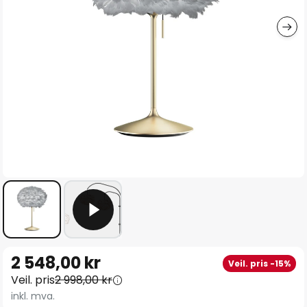
Gå
2 548,00 kr
Veil. pris -15%
til
Veil. pris
2 998,00 kr
begynnelsen
inkl. mva.
av