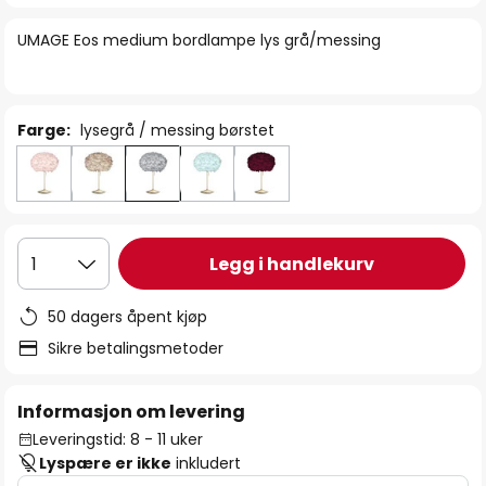
bildegalleri
UMAGE Eos medium bordlampe lys grå/messing
Farge:
lysegrå / messing børstet
Legg i handlekurv
1
50 dagers åpent kjøp
Sikre betalingsmetoder
Informasjon om levering
Leveringstid: 8 - 11 uker
Lyspære er ikke
inkludert