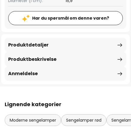
Diameter (i cm):
15,9
Har du spørsmål om denne varen?
Produktdetaljer
Produktbeskrivelse
Anmeldelse
Lignende kategorier
Moderne sengelamper
Sengelamper rød
Sengela