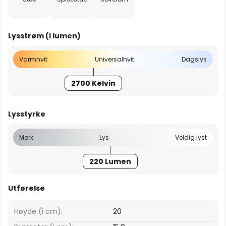
Lysstrøm (i lumen)
Varmhvit
Universalhvit
Dagslys
2700 Kelvin
Lysstyrke
Mørk
Lys
Veldig lyst
220 Lumen
Utførelse
Høyde (i cm):
20