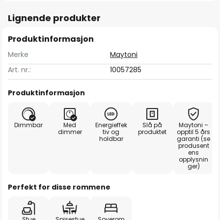
Lignende produkter
Produktinformasjon
Merke
Maytoni
Art. nr.:
10057285
Produktinformasjon
Dimmbar
Med
Energieffek
Slå på
Maytoni –
dimmer
tiv og
produktet
opptil 5 års
holdbar
garanti (se
produsent
ens
opplysnin
ger)
Perfekt for disse rommene
Stue
Spisestue
Soverom