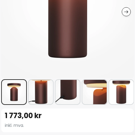
Gå
1 773,00 kr
til
begynnelsen
inkl. mva.
av