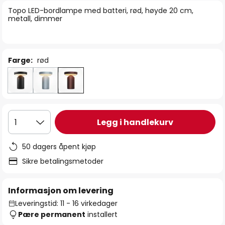
bildegalleri
Topo LED-bordlampe med batteri, rød, høyde 20 cm,
metall, dimmer
Farge:
rød
Legg i handlekurv
1
50 dagers åpent kjøp
Sikre betalingsmetoder
Informasjon om levering
Leveringstid: 11 - 16 virkedager
Pære permanent
installert