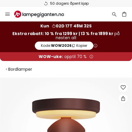
50 dagers åpent kjøp
Hopp
til
innhold
Kun
02D 17T 48M 32S
Ekstra rabatt: 10 % fra 1299 kr | 13 % fra 1899 kr
på
nesten alt
Kode:
WOW2026
Kopier
WOW-uke:
opptil 70 %
Bordlamper
Gå
til
slutten
av
bildegalleri