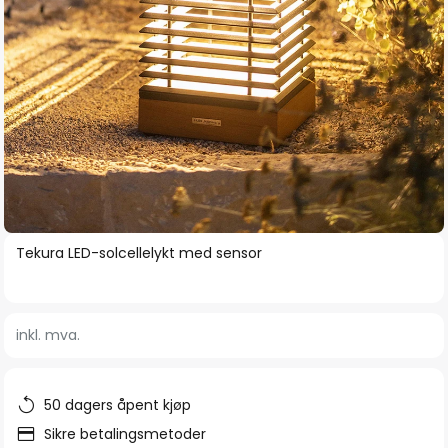
Gå
Tekura LED-solcellelykt med sensor
til
begynnelsen
av
inkl. mva.
bildegalleri
50 dagers åpent kjøp
Sikre betalingsmetoder