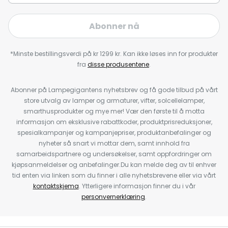
Abonner nå
*Minste bestillingsverdi på kr 1299 kr. Kan ikke løses inn for produkter
fra
disse produsentene
.
Abonner på Lampegigantens nyhetsbrev og få gode tilbud på vårt
store utvalg av lamper og armaturer, vifter, solcellelamper,
smarthusprodukter og mye mer! Vær den første til å motta
informasjon om eksklusive rabattkoder, produktprisreduksjoner,
spesialkampanjer og kampanjepriser, produktanbefalinger og
nyheter så snart vi mottar dem, samt innhold fra
samarbeidspartnere og undersøkelser, samt oppfordringer om
kjøpsanmeldelser og anbefalinger.Du kan melde deg av til enhver
tid enten via linken som du finner i alle nyhetsbrevene eller via vårt
kontaktskjema
. Ytterligere informasjon finner du i vår
personvernerklæring
.