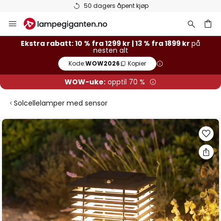
50 dagers åpent kjøp
Hopp
til
innhold
Ekstra rabatt: 10 % fra 1299 kr | 13 % fra 1899 kr
på
nesten alt
Kode:
WOW2026
Kopier
WOW-uke:
opptil 70 %
Solcellelamper med sensor
Gå
til
slutten
av
bildegalleri