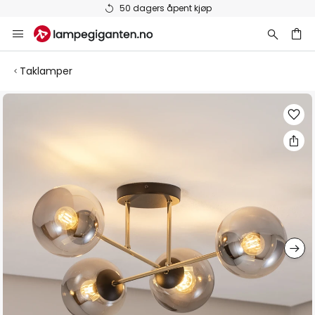
50 dagers åpent kjøp
Hopp
til
innhold
Taklamper
Gå
til
slutten
av
bildegalleri