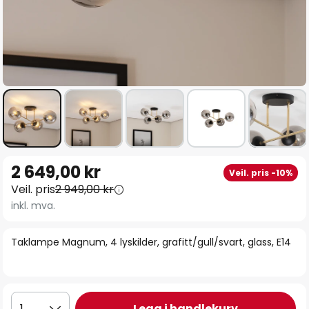
Gå
2 649,00 kr
Veil. pris -10%
til
Veil. pris
2 949,00 kr
begynnelsen
inkl. mva.
av
bildegalleri
Taklampe Magnum, 4 lyskilder, grafitt/gull/svart, glass, E14
Legg i handlekurv
1