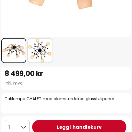
Gå
8 499,00 kr
til
begynnelsen
inkl. mva.
av
bildegalleri
Taklampe CHALET med blomsterdekor, glasstulipaner
Legg i handlekurv
1