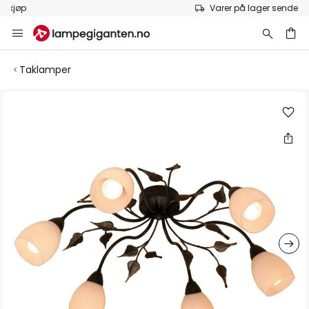
Varer på lager sendes raskt
Hopp
til
innhold
Taklamper
Gå
til
slutten
av
bildegalleri