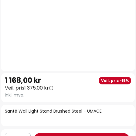
Gå
1 168,00 kr
Veil. pris -15%
til
Veil. pris
1 375,00 kr
begynnelsen
inkl. mva.
av
bildegalleri
Santé Wall Light Stand Brushed Steel - UMAGE