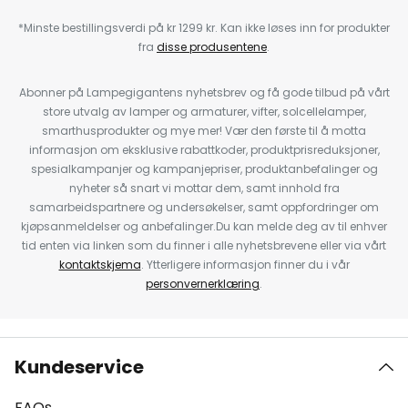
*Minste bestillingsverdi på kr 1299 kr. Kan ikke løses inn for produkter
fra
disse produsentene
.
Abonner på Lampegigantens nyhetsbrev og få gode tilbud på vårt
store utvalg av lamper og armaturer, vifter, solcellelamper,
smarthusprodukter og mye mer! Vær den første til å motta
informasjon om eksklusive rabattkoder, produktprisreduksjoner,
spesialkampanjer og kampanjepriser, produktanbefalinger og
nyheter så snart vi mottar dem, samt innhold fra
samarbeidspartnere og undersøkelser, samt oppfordringer om
kjøpsanmeldelser og anbefalinger.Du kan melde deg av til enhver
tid enten via linken som du finner i alle nyhetsbrevene eller via vårt
kontaktskjema
. Ytterligere informasjon finner du i vår
personvernerklæring
.
Kundeservice
FAQs