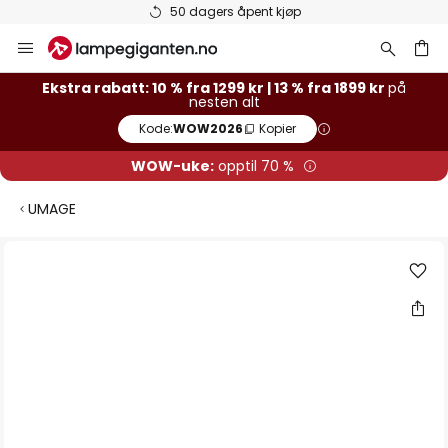
50 dagers åpent kjøp
Hopp
til
innhold
Ekstra rabatt: 10 % fra 1299 kr | 13 % fra 1899 kr
på
nesten alt
Kode:
WOW2026
Kopier
WOW-uke:
opptil 70 %
UMAGE
Gå
til
slutten
av
bildegalleri