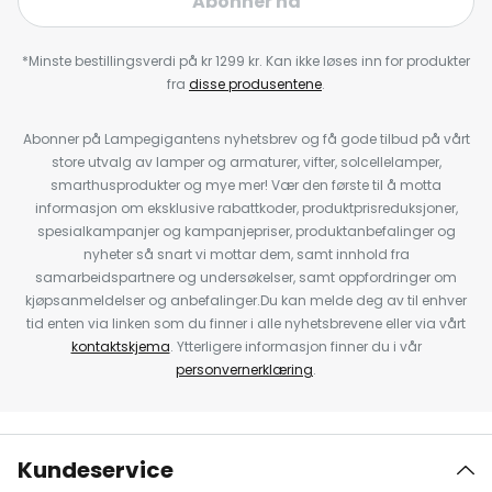
Abonner nå
*Minste bestillingsverdi på kr 1299 kr. Kan ikke løses inn for produkter
fra
disse produsentene
.
Abonner på Lampegigantens nyhetsbrev og få gode tilbud på vårt
store utvalg av lamper og armaturer, vifter, solcellelamper,
smarthusprodukter og mye mer! Vær den første til å motta
informasjon om eksklusive rabattkoder, produktprisreduksjoner,
spesialkampanjer og kampanjepriser, produktanbefalinger og
nyheter så snart vi mottar dem, samt innhold fra
samarbeidspartnere og undersøkelser, samt oppfordringer om
kjøpsanmeldelser og anbefalinger.Du kan melde deg av til enhver
tid enten via linken som du finner i alle nyhetsbrevene eller via vårt
kontaktskjema
. Ytterligere informasjon finner du i vår
personvernerklæring
.
Kundeservice