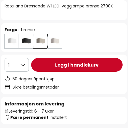
bildegalleri
Rotaliana Dresscode W1 LED-vegglampe bronse 2700K
Farge:
bronse
Legg i handlekurv
1
50 dagers åpent kjøp
Sikre betalingsmetoder
Informasjon om levering
Leveringstid: 6 - 7 uker
Pære permanent
installert