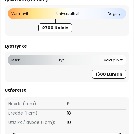
Varmhvit
Universalhvit
Dagslys
2700 Kelvin
Lysstyrke
Mørk
Lys
Veldig lyst
1600 Lumen
Utførelse
Høyde (i cm):
9
Bredde (i cm):
18
Utstikk / dybde (i cm):
10