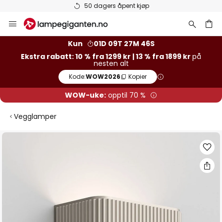
åpent kjøp
Varer på lager send
Hopp
til
innhold
Kun
01D 09T 27M 45S
Ekstra rabatt: 10 % fra 1299 kr | 13 % fra 1899 kr
på
nesten alt
Kode:
WOW2026
Kopier
WOW-uke:
opptil 70 %
Vegglamper
Gå
til
slutten
av
bildegalleri