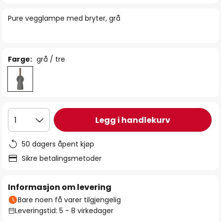
bildegalleri
Pure vegglampe med bryter, grå
Farge:
grå / tre
Legg i handlekurv
1
50 dagers åpent kjøp
Sikre betalingsmetoder
Informasjon om levering
Bare noen få varer tilgjengelig
Leveringstid: 5 - 8 virkedager