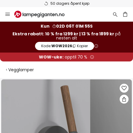
Varer på lager sendes raskt
Hopp
til
innhold
Kun
02D 06T 01M 54S
Ekstra rabatt: 10 % fra 1299 kr | 13 % fra 1899 kr
på
nesten alt
Kode:
WOW2026
Kopier
WOW-uke:
opptil 70 %
Vegglamper
Gå
til
slutten
av
bildegalleri