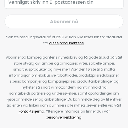
Abonner nå
*Minste bestillingsverdi på kr 1299 kr. Kan ikke løses inn for produkter
fra
disse produsentene
.
Abonner på Lampegigantens nyhetsbrev og få gode tilbud på vårt
store utvalg av lamper og armaturer, vifter, solcellelamper,
smarthusprodukter og mye mer! Vær den første til å motta
informasjon om eksklusive rabattkoder, produktprisreduksjoner,
spesialkampanjer og kampanjepriser, produktanbefalinger og
nyheter så snart vi mottar dem, samt innhold fra
samarbeidspartnere og undersøkelser, samt oppfordringer om
kjøpsanmeldelser og anbefalinger.Du kan melde deg av til enhver
tid enten via linken som du finner i alle nyhetsbrevene eller via vårt
kontaktskjema
. Ytterligere informasjon finner du i vår
personvernerklæring
.