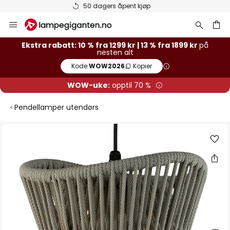
Varer på lager sendes raskt
Hopp
til
innhold
Ekstra rabatt: 10 % fra 1299 kr | 13 % fra 1899 kr
på
nesten alt
Kode:
WOW2026
Kopier
WOW-uke:
opptil 70 %
Pendellamper utendørs
Gå
til
slutten
av
bildegalleri