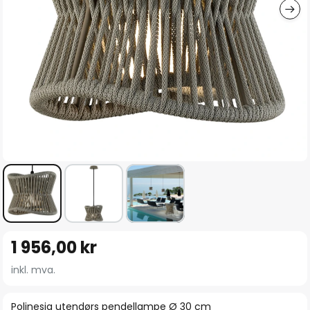
Gå
1 956,00 kr
til
begynnelsen
inkl. mva.
av
bildegalleri
Polinesia utendørs pendellampe Ø 30 cm