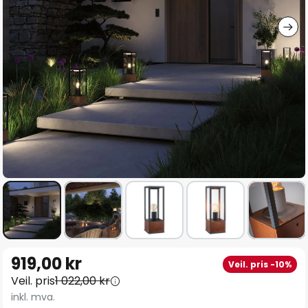
Gå
919,00 kr
Veil. pris -10%
til
Veil. pris
1 022,00 kr
begynnelsen
inkl. mva.
av