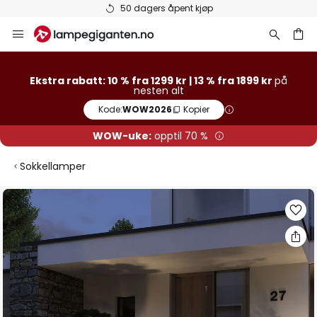
50 dagers åpent kjøp
Hopp
til
innhold
Ekstra rabatt: 10 % fra 1299 kr | 13 % fra 1899 kr
på
nesten alt
Kode:
WOW2026
Kopier
WOW-uke:
opptil 70 %
Sokkellamper
Gå
til
slutten
av
bildegalleri