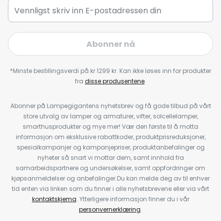
Abonner nå
*Minste bestillingsverdi på kr 1299 kr. Kan ikke løses inn for produkter
fra
disse produsentene
.
Abonner på Lampegigantens nyhetsbrev og få gode tilbud på vårt
store utvalg av lamper og armaturer, vifter, solcellelamper,
smarthusprodukter og mye mer! Vær den første til å motta
informasjon om eksklusive rabattkoder, produktprisreduksjoner,
spesialkampanjer og kampanjepriser, produktanbefalinger og
nyheter så snart vi mottar dem, samt innhold fra
samarbeidspartnere og undersøkelser, samt oppfordringer om
kjøpsanmeldelser og anbefalinger.Du kan melde deg av til enhver
tid enten via linken som du finner i alle nyhetsbrevene eller via vårt
kontaktskjema
. Ytterligere informasjon finner du i vår
personvernerklæring
.