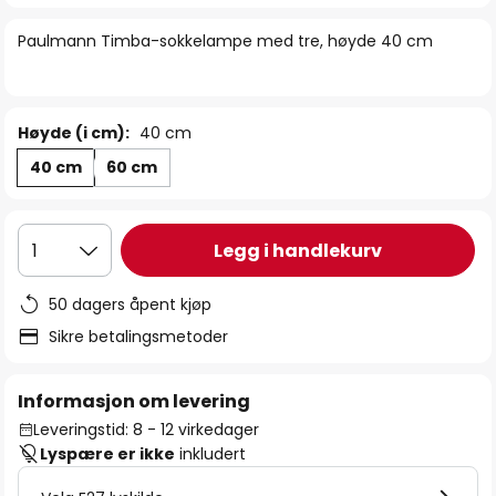
bildegalleri
Paulmann Timba-sokkelampe med tre, høyde 40 cm
Høyde (i cm):
40 cm
40 cm
60 cm
Legg i handlekurv
1
50 dagers åpent kjøp
Sikre betalingsmetoder
Informasjon om levering
Leveringstid: 8 - 12 virkedager
Lyspære er ikke
inkludert