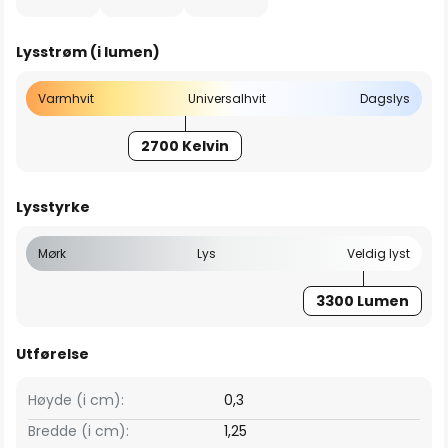
Lysstrøm (i lumen)
Varmhvit
Universalhvit
Dagslys
2700 Kelvin
Lysstyrke
Mørk
Lys
Veldig lyst
3300 Lumen
Utførelse
Høyde (i cm):
0,3
Bredde (i cm):
1,25