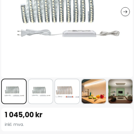
Gå
1 045,00 kr
til
begynnelsen
inkl. mva.
av