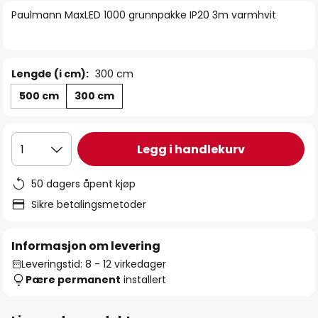
bildegalleri
Paulmann MaxLED 1000 grunnpakke IP20 3m varmhvit
Lengde (i cm):
300 cm
500 cm
300 cm
Legg i handlekurv
1
50 dagers åpent kjøp
Sikre betalingsmetoder
Informasjon om levering
Leveringstid: 8 - 12 virkedager
Pære permanent
installert