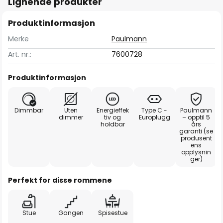
Lignende produkter
Produktinformasjon
Merke
Paulmann
Art. nr.:
7600728
Produktinformasjon
Dimmbar
Uten
Energieffek
Type C -
Paulmann
dimmer
tiv og
Europlugg
– opptil 5
holdbar
års
garanti (se
produsent
ens
opplysnin
ger)
Perfekt for disse rommene
Stue
Gangen
Spisestue