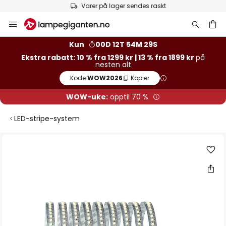
Varer på lager sendes raskt
Hopp
til
innhold
Kun
00D 12T 54M 29S
Ekstra rabatt: 10 % fra 1299 kr | 13 % fra 1899 kr
på
nesten alt
Kode:
WOW2026
Kopier
WOW-uke:
opptil 70 %
LED-stripe-system
Gå
til
slutten
av
bildegalleri