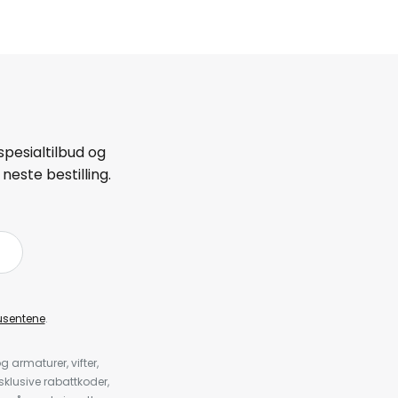
spesialtilbud og
neste bestilling.
å
usentene
.
armaturer, vifter,
klusive rabattkoder,