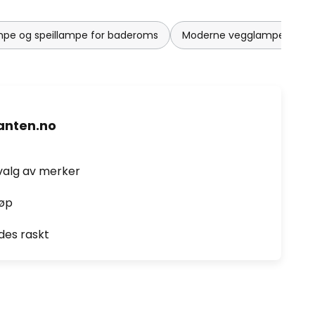
mpe og speillampe for baderoms
Moderne vegglamper til st
nten.no
valg av merker
jøp
des raskt