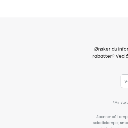
Ønsker du infor
rabatter? Ved 
*Minste b
Abonner på Lampeg
solcellelamper, sma