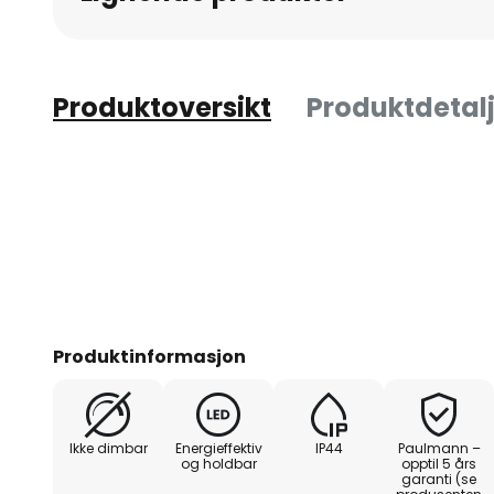
Produktoversikt
Produktdetalj
Produktinformasjon
Ikke dimbar
Energieffektiv
IP44
Paulmann –
og holdbar
opptil 5 års
garanti (se