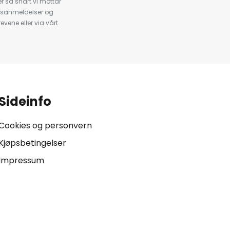
 så snart vi mottar
psanmeldelser og
evene eller via vårt
.
Sideinfo
Cookies og personvern
Kjøpsbetingelser
Impressum