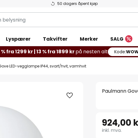
50 dagers åpent kjøp
g
Lyspærer
Takvifter
Merker
SALG
% fra 1299 kr | 13 % fra 1899 kr
på nesten alt
Kode:
WOW
ve LED-vegglampe IP44, svart/hvit, varmhvit
Paulmann Gove
924,00 k
inkl. mva.