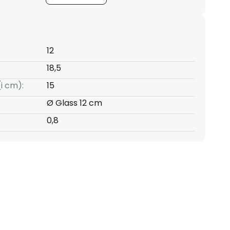
12
18,5
(i cm):
15
Ø Glass 12 cm
0,8