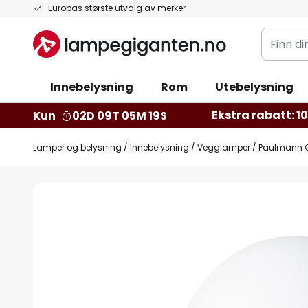
Hopp
Europas største utvalg av merker
til
Finn
innhold
din
belysnin
Innebelysning
Rom
Utebelysning
Ekstra rabatt: 10 
Kun
02D 09T 05M 18S
Lamper og belysning
Innebelysning
Vegglamper
Paulmann Go
Gå
til
slutten
av
bildegalleri