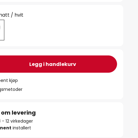
att / hvit
Legg i handlekurv
ent kjøp
ngsmetoder
 om levering
8 - 12 virkedager
nent
installert