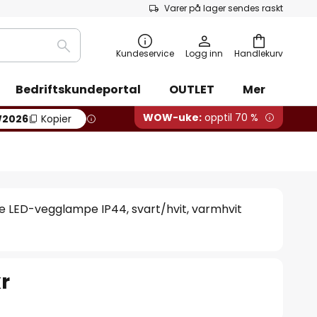
Varer på lager sendes raskt
Søk
Kundeservice
Logg inn
Handlekurv
Bedriftskundeportal
OUTLET
Mer
WOW-uke:
opptil 70 %
2026
Kopier
 LED-vegglampe IP44, svart/hvit, varmhvit
r