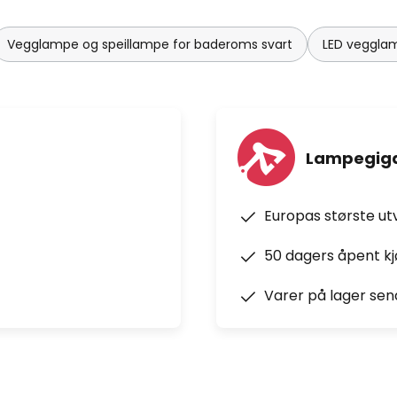
Vegglampe og speillampe for baderoms svart
LED veggla
Lampegiga
Europas største ut
50 dagers åpent k
Varer på lager sen