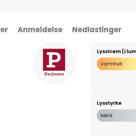
er
Anmeldelse
Nedlastinger
Lysstrøm (i lu
Varmhvit
Lysstyrke
Mørk