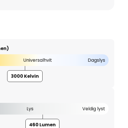
men)
Universalhvit
Dagslys
3000 Kelvin
Lys
Veldig lyst
460 Lumen