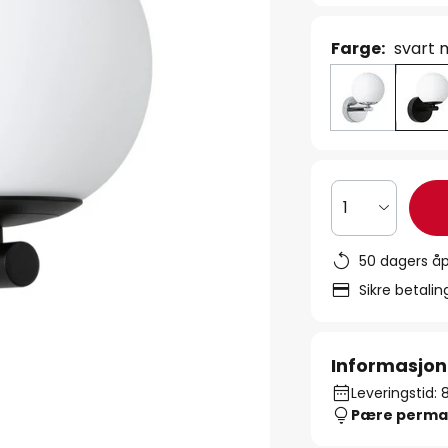
Farge:
svart m
1
50 dagers åp
Sikre betali
Informasjon
Leveringstid: 
Pære perma