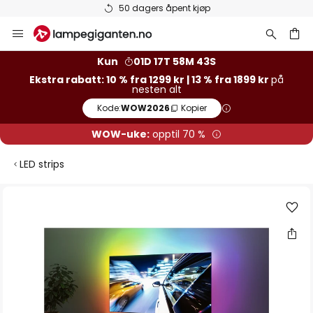
50 dagers åpent kjøp
Hopp
til
innhold
Kun
01D 17T 58M 42S
Ekstra rabatt: 10 % fra 1299 kr | 13 % fra 1899 kr
på
nesten alt
Kode:
WOW2026
Kopier
WOW-uke:
opptil 70 %
LED strips
Gå
til
slutten
av
bildegalleri