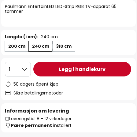
bildegalleri
Paulmann EntertainLED LED-Strip RGB TV-apparat 65
tommer
Lengde (i cm):
240 cm
200 cm
240 cm
310 cm
Legg i handlekurv
1
50 dagers åpent kjøp
Sikre betalingsmetoder
Informasjon om levering
Leveringstid: 8 - 12 virkedager
Pære permanent
installert