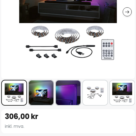
Gå
306,00 kr
til
begynnelsen
inkl. mva.
av