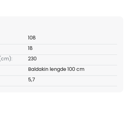
108
18
(cm):
230
Baldakin lengde 100 cm
5,7