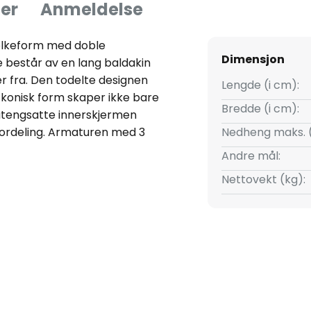
er
Anmeldelse
jelkeform med doble
Dimensjon
 består av en lang baldakin
r fra. Den todelte designen
Lengde (i cm):
 konisk form skaper ikke bare
Bredde (i cm):
satengsatte innerskjermen
fordeling. Armaturen med 3
Nedheng maks. 
ktiv lyskilde for et langt
Andre mål:
kjermene er det montert E27-
Nettovekt (kg):
 LED-pærer etter eget valg