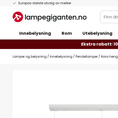
Hopp
Europas største utvalg av merker
til
Finn
innhold
din
belysnin
Innebelysning
Rom
Utebelysning
Ekstra rabatt: 10 
Lamper og belysning
Innebelysning
Pendellamper
Nora hengel
Gå
til
slutten
av
bildegalleri