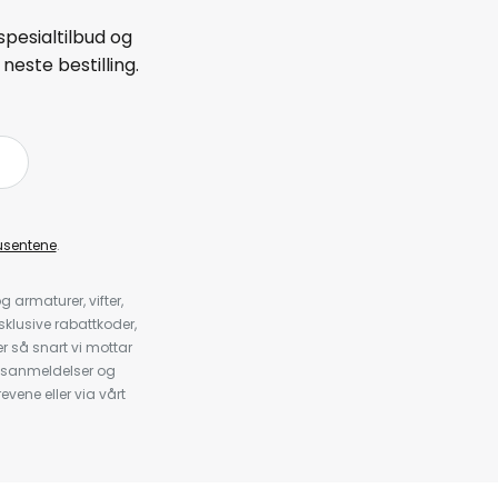
spesialtilbud og
neste bestilling.
å
usentene
.
armaturer, vifter,
klusive rabattkoder,
 så snart vi mottar
psanmeldelser og
evene eller via vårt
.