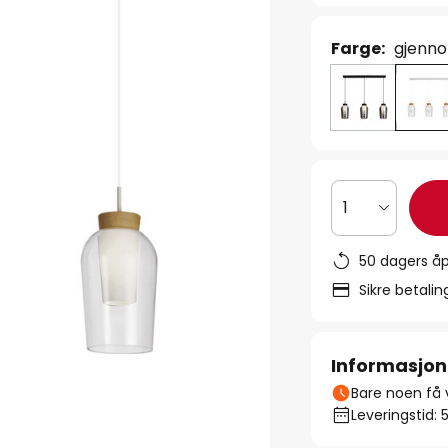
Farge:
gjenno
1
50 dagers åp
Sikre betali
Informasjon
Bare noen få v
Leveringstid: 