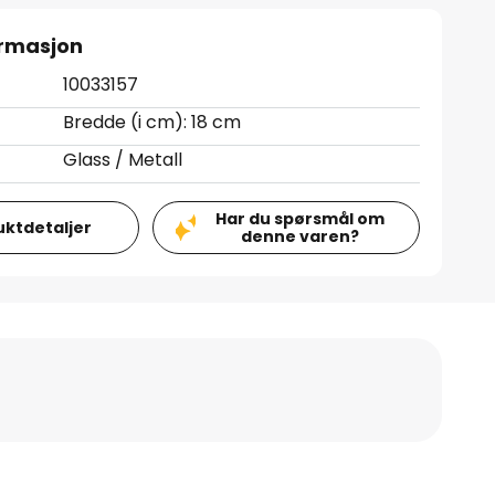
ormasjon
10033157
Bredde (i cm): 18 cm
Glass / Metall
Har du spørsmål om
uktdetaljer
denne varen?