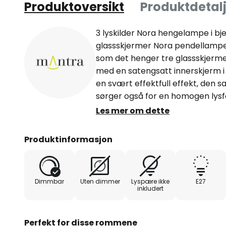
Produktoversikt
Produktdetalj
3 lyskilder Nora hengelampe i b
glassskjermer Nora pendellampe
som det henger tre glassskjerme
med en satengsatt innerskjerm i
en svært effektfull effekt, den 
sørger også for en homogen lys
lyskilder i en lang form er en effe
Les mer om dette
spisebord eller en lang disk. I s
fatninger, som kan utstyres med
Produktinformasjon
(maks. 20 W).
Dimmbar
Uten dimmer
Lyspære ikke
E27
inkludert
Perfekt for disse rommene