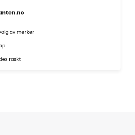
nten.no
valg av merker
jøp
des raskt