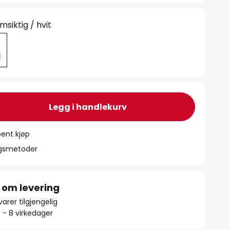
msiktig / hvit
Legg i handlekurv
ent kjøp
ngsmetoder
 om levering
arer tilgjengelig
5 - 8 virkedager