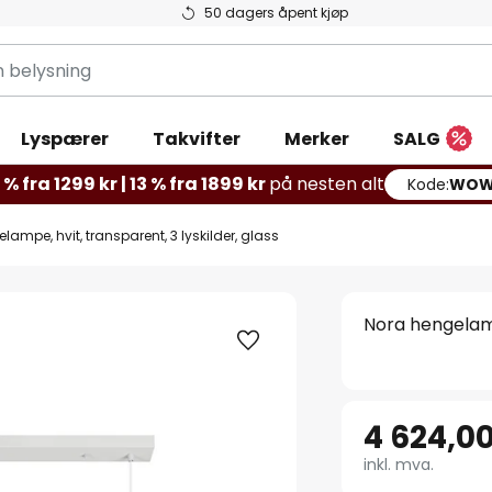
50 dagers åpent kjøp
g
Lyspærer
Takvifter
Merker
SALG
% fra 1299 kr | 13 % fra 1899 kr
på nesten alt
Kode:
WOW
ampe, hvit, transparent, 3 lyskilder, glass
Nora hengelampe
4 624,00
inkl. mva.