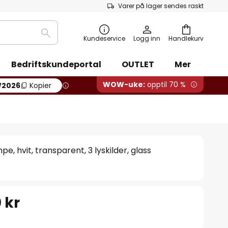
Varer på lager sendes raskt
Søk
Kundeservice
Logg inn
Handlekurv
Bedriftskundeportal
OUTLET
Mer
WOW-uke:
opptil 70 %
2026
Kopier
, hvit, transparent, 3 lyskilder, glass
 kr