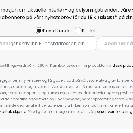
masjon om aktuelle interiør- og belysningstrender, våre 
å abonnere på vårt nyhetsbrev får du
15% rabatt*
på din 
Privatkunde
Bedrift
Abonner n
estillingsverdi på kr 1299 kr. Kan ikke løses inn for produkter fra
disse prod
igantens nyhetsbrev og få gode tilbud på vårt store utvalg av lamper og 
rthusprodukter og mye mer! Vær den første til å motta informasjon om eks
oner, spesialkampanjer og kampanjepriser, produktanbefalinger og nyheter
ld fra samarbeidspartnere og undersøkelser, samt oppfordringer om kjø
 melde deg av til enhver tid enten via linken som du finner i alle nyhetsbr
kontaktskjema
. Ytterligere informasjon finner du i vår
personvernerklæring