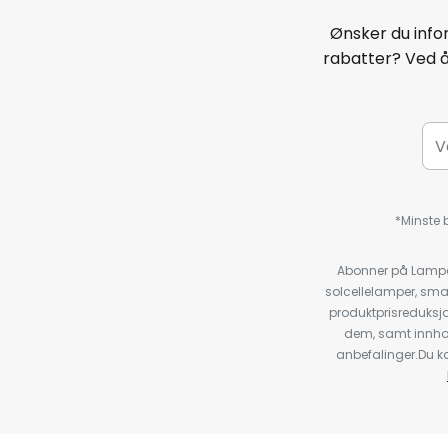
Ønsker du infor
rabatter? Ved 
*Minste b
Abonner på Lampeg
solcellelamper, sma
produktprisreduksj
dem, samt innho
anbefalinger.Du kan