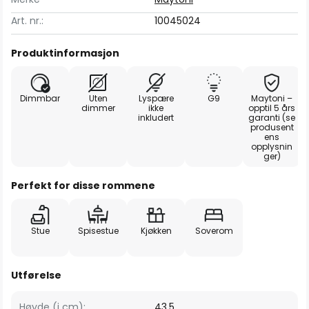
Art. nr.:
10045024
Produktinformasjon
Dimmbar
Uten
Lyspære
G9
Maytoni –
dimmer
ikke
opptil 5 års
inkludert
garanti (se
produsent
ens
opplysnin
ger)
Perfekt for disse rommene
Stue
Spisestue
Kjøkken
Soverom
Utførelse
Høyde (i cm):
43,5