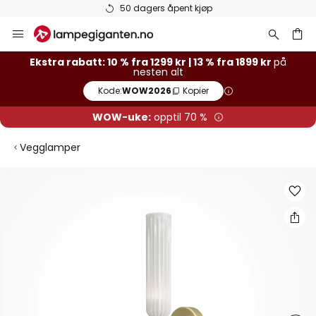
50 dagers åpent kjøp
Hopp
til
innhold
Ekstra rabatt: 10 % fra 1299 kr | 13 % fra 1899 kr
på
nesten alt
Kode:
WOW2026
Kopier
WOW-uke:
opptil 70 %
Vegglamper
Gå
til
slutten
av
bildegalleri