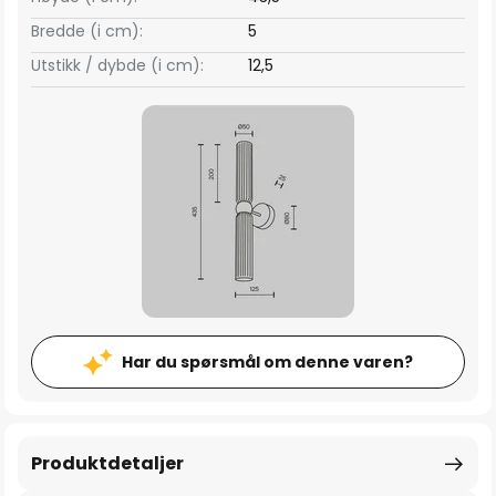
Bredde (i cm):
5
Utstikk / dybde (i cm):
12,5
Har du spørsmål om denne varen?
Produktdetaljer