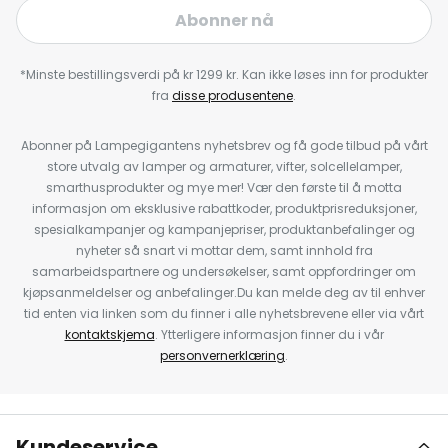
Abonner nå
*Minste bestillingsverdi på kr 1299 kr. Kan ikke løses inn for produkter
fra
disse produsentene
.
Abonner på Lampegigantens nyhetsbrev og få gode tilbud på vårt
store utvalg av lamper og armaturer, vifter, solcellelamper,
smarthusprodukter og mye mer! Vær den første til å motta
informasjon om eksklusive rabattkoder, produktprisreduksjoner,
spesialkampanjer og kampanjepriser, produktanbefalinger og
nyheter så snart vi mottar dem, samt innhold fra
samarbeidspartnere og undersøkelser, samt oppfordringer om
kjøpsanmeldelser og anbefalinger.Du kan melde deg av til enhver
tid enten via linken som du finner i alle nyhetsbrevene eller via vårt
kontaktskjema
. Ytterligere informasjon finner du i vår
personvernerklæring
.
Kundeservice