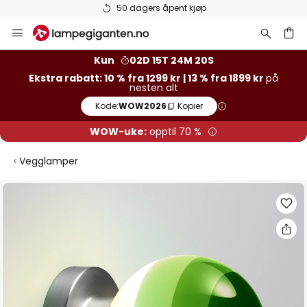
50 dagers åpent kjøp
Hopp
til
innhold
Kun
02D 15T 24M 20S
Ekstra rabatt: 10 % fra 1299 kr | 13 % fra 1899 kr
på
nesten alt
Kode:
WOW2026
Kopier
WOW-uke:
opptil 70 %
Vegglamper
Gå
til
slutten
av
bildegalleri