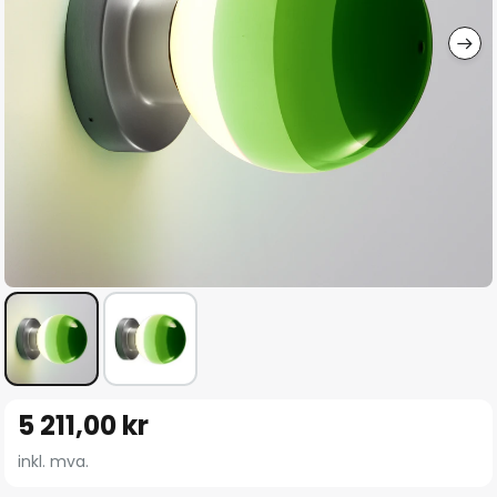
Gå
5 211,00 kr
til
begynnelsen
inkl. mva.
av