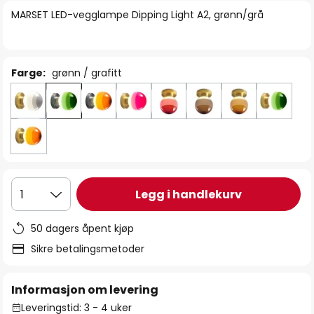
bildegalleri
MARSET LED-vegglampe Dipping Light A2, grønn/grå
Farge:
grønn / grafitt
Legg i handlekurv
1
50 dagers åpent kjøp
Sikre betalingsmetoder
Informasjon om levering
Leveringstid: 3 - 4 uker