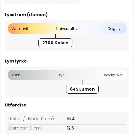
Lysstrøm (i lumen)
Varmhvit
Universalhvit
Dagslys
2700 Kelvin
Lysstyrke
Mørk
Lys
Veldig lyst
645 Lumen
Utførelse
Utstikk / dybde (i cm):
16,4
Diameter (i cm):
12,5