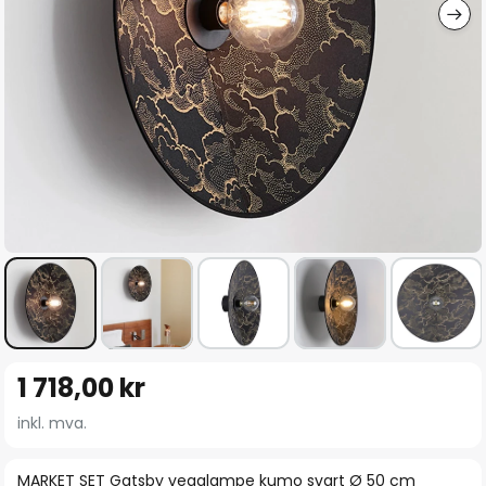
Gå
1 718,00 kr
til
begynnelsen
inkl. mva.
av
bildegalleri
MARKET SET Gatsby vegglampe kumo svart Ø 50 cm