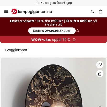
50 dagers åpent kjøp
Hopp
til
innhold
Ekstra rabatt: 10 % fra 1299 kr | 13 % fra 1899 kr
på
nesten alt
Kode:
WOW2026
Kopier
WOW-uke:
opptil 70 %
Vegglamper
Gå
til
slutten
av
bildegalleri