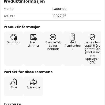
Produktinformasjon
Merke
Lucande
Art. nr.:
10022122
Produktinformasjon
Dimmbar
Med
Energieffek
Med
Lucande –
dimmer
tiv og
fjernkontrol
opptil 5 års
holdbar
l
garanti (se
produsent
ens
opplysnin
ger)
Perfekt for disse rommene
Stue
Spisestue
Lysstyrke