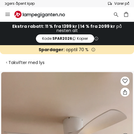
Varer på lager sendes raskt
Hopp
til
innhold
Ekstra rabatt: 11 % fra 1399 kr | 14 % fra 2099 kr
på
nesten alt
Kode:
SPAR2026
Kopier
Spardager:
opptil 70 %
Takvifter med lys
Gå
til
slutten
av
bildegalleri