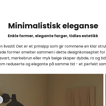
Minimalistisk eleganse
Enkle former, elegante farger, tidløs estetikk
livsstil: Det er et prinsipp som gir rommene en klar struk
undede former smelter sammen i dette designkonseptet fo
 svart, mørkebrun eller myk beige skaper dybde, ro og tidl
om reduserte og elegante på samme tid - et perfekt sams