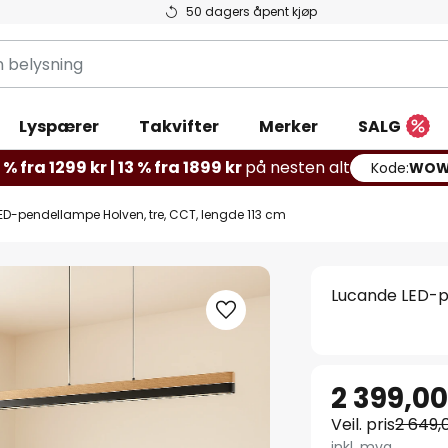
50 dagers åpent kjøp
g
Lyspærer
Takvifter
Merker
SALG
% fra 1299 kr | 13 % fra 1899 kr
på nesten alt
Kode:
WOW
D-pendellampe Holven, tre, CCT, lengde 113 cm
Lucande LED-pe
2 399,00
Veil. pris
2 649,
inkl. mva.