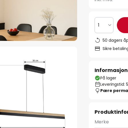
1
50 dagers åp
Sikre betali
Informasjon
På lager
Leveringstid: 
Pære perma
Produktinf
Merke