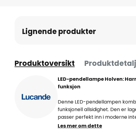
Gå
til
begynnelsen
av
Lignende produkter
bildegalleri
Produktoversikt
Produktdetalj
LED-pendellampe Holven: Har
funksjon
Denne LED-pendellampen kombi
funksjonell allsidighet. Den er la
passer perfekt inn i moderne int
lyskilden gir energibesparende lys
Les mer om dette
lysfarger fra varmhvit til univers