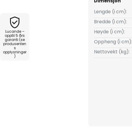
Dimensjon
Lengde (i cm):
ns høydejusterbarhet, som gjør
Bredde (i cm):
 til forskjellige romhøyder og
Høyde (i cm):
Lucande –
 trinn via den vanlige
opptil 5 års
garanti (se
ver lysintensiteten, slik at du
Oppheng (i cm)
produsenten
duktive atmosfærer.
s
Nettovekt (kg):
opplysninger
)