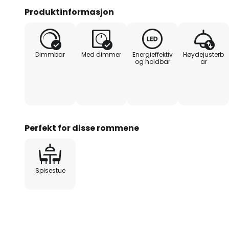
CCT-funksjonen.
Produktinformasjon
Spesielt verdt å nevne er lampe
det mulig å tilpasse den optimalt
Dimmbar
Med dimmer
Energieffektiv
Høydejusterb
bruksscenarier. Dimbarheten i tre
og holdbar
ar
veggbryteren gir ekstra kontroll o
kan skape både koselige og pro
Perfekt for disse rommene
Spisestue