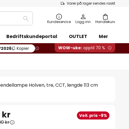
Varer på lager sendes raskt
Søk
Kundeservice
Logg inn
Handlekurv
Bedriftskundeportal
OUTLET
Mer
WOW-uke:
opptil 70 %
2026
Kopier
ndellampe Holven, tre, CCT, lengde 113 cm
 kr
Veil. pris -9%
00 kr