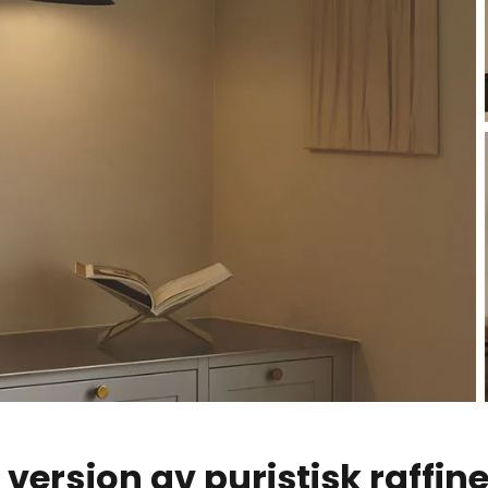
 versjon av puristisk raffi