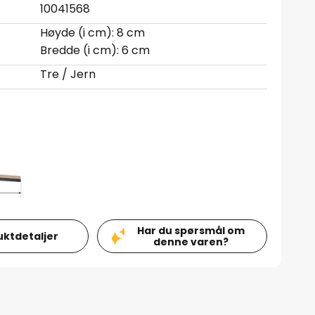
10041568
Høyde (i cm): 8 cm
Bredde (i cm): 6 cm
Tre / Jern
Har du spørsmål om
uktdetaljer
denne varen?