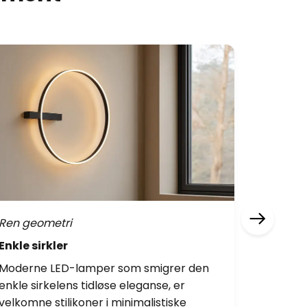
Ren geometri
Brun og 
Enkle sirkler
Mørke t
Moderne LED-lamper som smigrer den
Hvis du 
enkle sirkelens tidløse eleganse, er
en minim
velkomne stilikoner i minimalistiske
velge nø