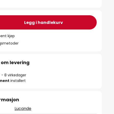
Legg i handlekurv
ent kjøp
ngsmetoder
 om levering
5 - 8 virkedager
nent
installert
ormasjon
Lucande