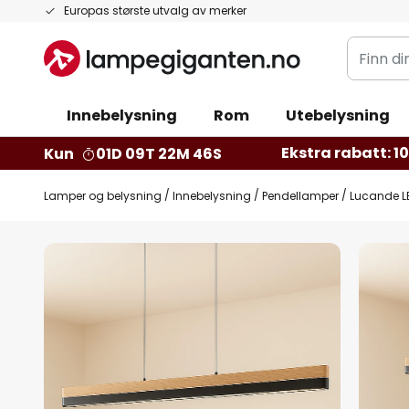
Hopp
Europas største utvalg av merker
til
Finn
innhold
din
belysnin
Innebelysning
Rom
Utebelysning
Ekstra rabatt: 10 
Kun
01D 09T 22M 44S
Lamper og belysning
Innebelysning
Pendellamper
Lucande LE
Gå
til
slutten
av
bildegalleri