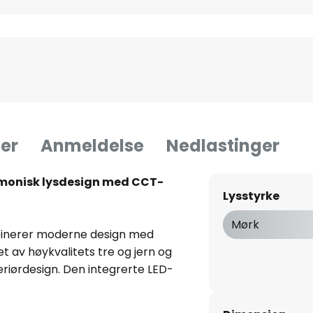
er
Anmeldelse
Nedlastinger
monisk lysdesign med CCT-
Lysstyrke
Mørk
nerer moderne design med
get av høykvalitets tre og jern og
eriørdesign. Den integrerte LED-
 som kan tilpasses i forskjellige
alhvit før montering ved hjelp av