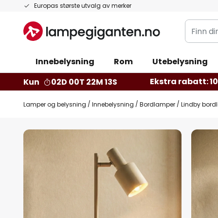
Hopp
Europas største utvalg av merker
til
Finn
innhold
din
belysnin
Innebelysning
Rom
Utebelysning
Ekstra rabatt: 10 
Kun
02D 00T 22M 11S
Lamper og belysning
Innebelysning
Bordlamper
Lindby bordl
Gå
til
slutten
av
bildegalleri