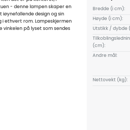
stuen - denne lampen skaper en
Bredde (i cm):
 iøynefallende design og sin
Høyde (i cm):
ng i ethvert rom. Lampeskjermen
sse vinkelen på lyset som sendes
Utstikk / dybde 
 av bryteren som er integrert i
Tilkoblingsledni
(cm):
Andre mål:
Nettovekt (kg):