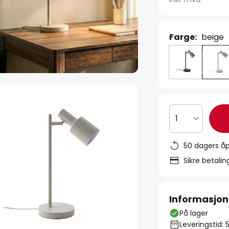
Farge:
beige
1
50 dagers åp
Sikre betali
Informasjon
På lager
Leveringstid: 