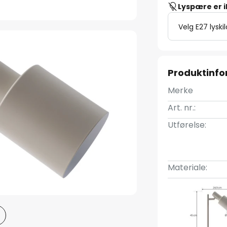
Lyspære er 
Velg E27 lyski
Produktinf
Merke
Art. nr.:
Utførelse:
Materiale: