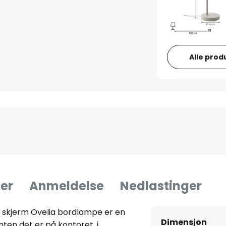
Alle prod
er
Anmeldelse
Nedlastinger
 skjerm Ovelia bordlampe er en
Dimensjon
ten det er på kontoret, i