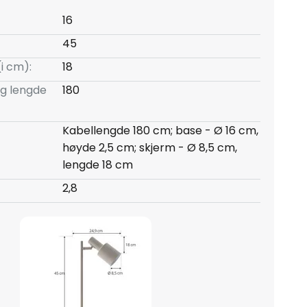
16
45
(i cm):
18
ng lengde
180
Kabellengde 180 cm; base - Ø 16 cm,
høyde 2,5 cm; skjerm - Ø 8,5 cm,
lengde 18 cm
2,8