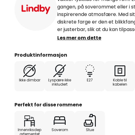
gangen, på soverommet eller i 
inspirerende atmosfære. Med sitt
diskrete farge er den et blikkfa
er justerbar, slik at du kan tilpa
ut. Ovelia slås av og på ved hjelp
Les mer om dette
kabelen.
Produktinformasjon
Ikke dimbar
Lyspære ikke
E27
Koble til
inkludert
kabelen
Perfekt for disse rommene
Innenriksdep
Soverom
Stue
artementet