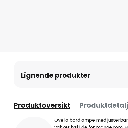
Gå
til
begynnelsen
av
bildegalleri
Lignende produkter
Produktoversikt
Produktdetalj
Ovelia bordlampe med justerbar
vakker lyskilde for mange rom. En