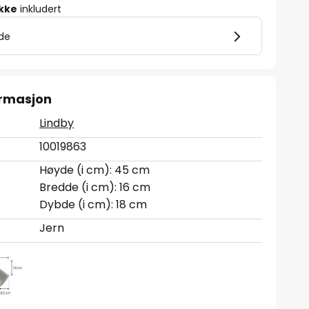
ikke
inkludert
lde
ormasjon
Lindby
10019863
Høyde (i cm): 45 cm
Bredde (i cm): 16 cm
Dybde (i cm): 18 cm
Jern