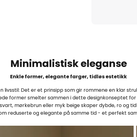
Minimalistisk eleganse
Enkle former, elegante farger, tidløs estetikk
livsstil: Det er et prinsipp som gir rommene en klar struk
undede former smelter sammen i dette designkonseptet fo
 svart, mørkebrun eller myk beige skaper dybde, ro og tidl
om reduserte og elegante på samme tid - et perfekt sams