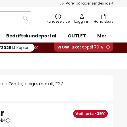
Varer på lager sendes raskt
Søk
Kundeservice
Logg inn
Handlekurv
Bedriftskundeportal
OUTLET
Mer
WOW-uke:
opptil 70 %
2026
Kopier
pe Ovelia, beige, metall, E27
r
Veil. pris -39%
 kr