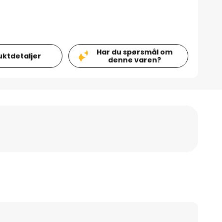
Har du spørsmål om
uktdetaljer
denne varen?