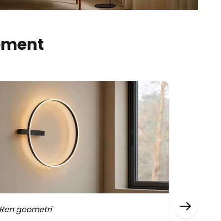
nement
Ren geometri
Brun og 