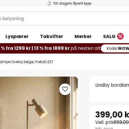
50 dagers åpent kjøp
g
Lyspærer
Takvifter
Merker
SALG
% fra 1299 kr | 13 % fra 1899 kr
på nesten alt
Kode:
WOW
ampe Ovelia, beige, metall, E27
Lindby bordlam
399,00 k
Veil. pris
659,00
inkl. mva.